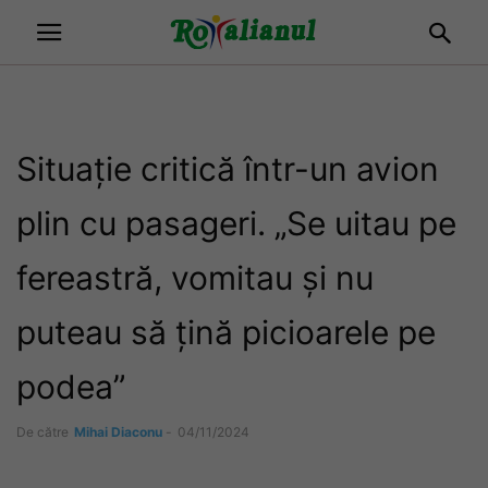
Situație critică într-un avion
plin cu pasageri. „Se uitau pe
fereastră, vomitau și nu
puteau să țină picioarele pe
podea”
De către
Mihai Diaconu
-
04/11/2024