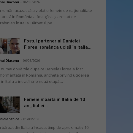
hai Diaconu
-
06/08/2026
 român acuzat că a violat o femeie de naționalitate
itanică în România a fost găsit și arestat de
rabinieri în Italia. Bărbatul, pe...
Fostul partener al Danielei
Florea, românca ucisă în Italia...
hai Diaconu
-
06/08/2026
 numai două zile după ce Daniela Florea a fost
mormântată în România, ancheta privind uciderea
 în Italia a intrat într-o nouă etapă....
Femeie moartă în Italia de 10
ani, fiul ei...
niela Stoica
-
05/08/2026
 bărbat din Italia a încasat timp de aproximativ 10