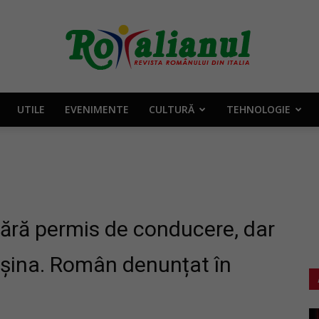
UTILE
EVENIMENTE
CULTURĂ
TEHNOLOGIE
Rotalianul
–
 fără permis de conducere, dar
așina. Român denunțat în
Revista