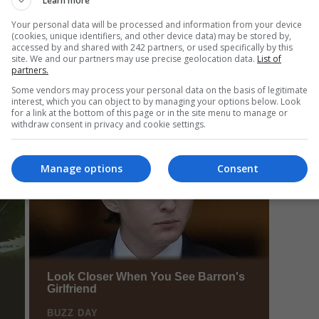
Learn more
Your personal data will be processed and information from your device
(cookies, unique identifiers, and other device data) may be stored by,
accessed by and shared with 242 partners, or used specifically by this
Mi
site. We and our partners may use precise geolocation data.
List of
partners.
Da
pa
Some vendors may process your personal data on the basis of legitimate
în
interest, which you can object to by managing your options below. Look
for a link at the bottom of this page or in the site menu to manage or
withdraw consent in privacy and cookie settings.
Manage options
Consent