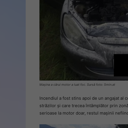
Mașina a cărui motor a luat foc. Sursă foto: 5min.at
Incendiul a fost stins apoi de un angajat al
străzilor și care trecea întâmplător prin zo
serioase la motor doar, restul mașinii nefiind