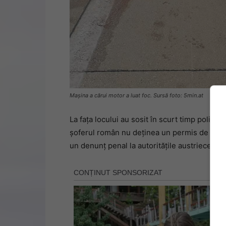
Mașina a cărui motor a luat foc. Sursă foto: 5min.at
La fața locului au sosit în scurt timp polițiști
șoferul român nu deținea un permis de condu
un denunț penal la autoritățile austriece.