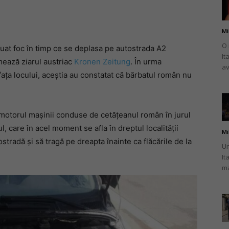
Mi
O 
luat foc în timp ce se deplasa pe autostrada A2
It
românului
rmează ziarul austriac
Kronen Zeitung
. În urma
av
la fața locului, aceștia au constatat că bărbatul român nu
la motorul mașinii conduse de cetățeanul român în jurul
din
l, care în acel moment se afla în dreptul localității
Mi
stradă și să tragă pe dreapta înainte ca flăcările de la
Un
It
ma
Italia