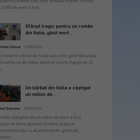
i pensia mamei sale, deși aceasta murise. Pensia
 2.000 de euro a fost...
Sfârșit tragic pentru un român
din Italia, găsit mort...
niela Stoica
-
05/08/2026
 român în vârstă de 54 de ani a fost găsit fără viață
 locuința sa din Italia, după ce vecinii, îngrijorați că
...
Un bărbat din Italia a câștigat
un milion de...
hai Diaconu
-
05/08/2026
 bilet câștigător de un milion de euro a fost
cuperat dintre gunoaie în Italia, după ce
oprietarul său l-a abandonat din greșeală,
nvins...