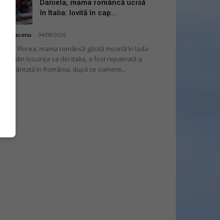
Daniela, mama româncă ucisă
în Italia: lovită în cap...
hai Diaconu
-
04/08/2026
niela Florea, mama româncă găsită moartă în lada
tului din locuința sa din Italia, a fost repatriată și
mormântată în România, după ce oamenii...