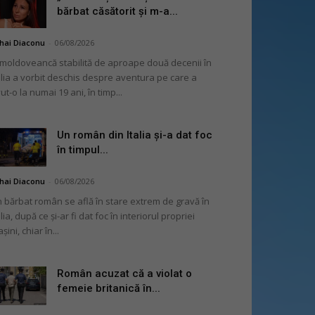
bărbat căsătorit și m-a...
hai Diaconu
-
06/08/2026
moldoveancă stabilită de aproape două decenii în
alia a vorbit deschis despre aventura pe care a
ut-o la numai 19 ani, în timp...
Un român din Italia și-a dat foc
în timpul...
hai Diaconu
-
06/08/2026
 bărbat român se află în stare extrem de gravă în
alia, după ce și-ar fi dat foc în interiorul propriei
șini, chiar în...
Român acuzat că a violat o
femeie britanică în...