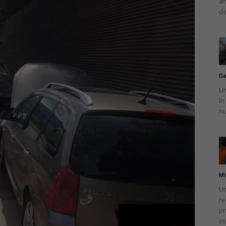
an
de
Da
Un
în
nu
Mi
Un
re
pr
co