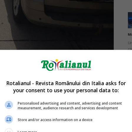
Mi
Un
co
do
i care, în timpul verificărilor de rutină, au descoperit că
cere valabil. Românul de 40 de ani s-a ales astfel cu
Rotalianul - Revista Românului din Italia asks for
your consent to use your personal data to:
Mi
Ro
Personalised advertising and content, advertising and content
measurement, audience research and services development
în
fă
Store and/or access information on a device