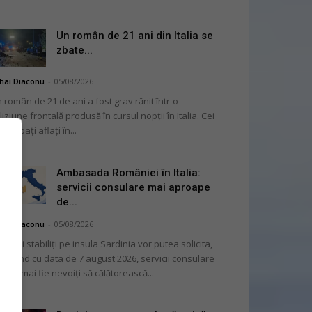
Un român de 21 ani din Italia se
zbate...
hai Diaconu
-
05/08/2026
 român de 21 de ani a fost grav rănit într-o
liziune frontală produsă în cursul nopții în Italia. Cei
i bărbați aflați în...
Ambasada României în Italia:
servicii consulare mai aproape
de...
hai Diaconu
-
05/08/2026
mânii stabiliți pe insula Sardinia vor putea solicita,
cepând cu data de 7 august 2026, servicii consulare
ră să mai fie nevoiți să călătorească...