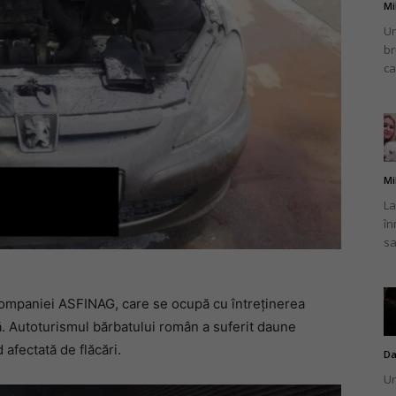
Mi
Un
br
ca
Mi
La
în
sa
 companiei ASFINAG, care se ocupă cu întreținerea
nă. Autoturismul bărbatului român a suferit daune
 afectată de flăcări.
Da
Un