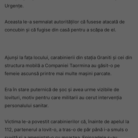
Urgențe.
Aceasta le-a semnalat autorităților că fusese atacată de
concubin și că fugise din casă pentru a scăpa de el.
Ajunși la fața locului, carabinierii din stația Graniti și cei din
structura mobilă a Companiei Taormina au găsit-o pe
femeie ascunsă printre mai multe mașini parcate.
Era în stare puternică de șoc și avea urme vizibile de
lovituri, motiv pentru care militarii au cerut intervenția
personalului sanitar.
Victima le-a povestit carabinierilor că, înainte de apelul la
112, partenerul a lovit-o, a tras-o de păr până i-a smuls o
șuviță și a amenințat-o cu moartea. Episoadele s-au