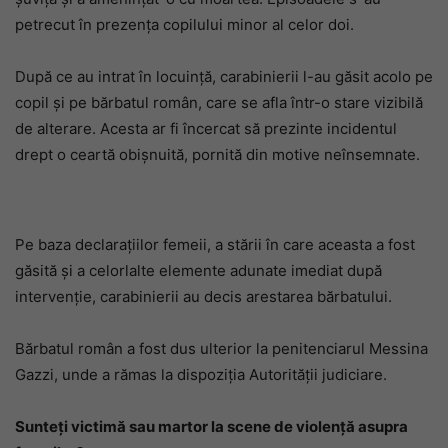
petrecut în prezența copilului minor al celor doi.
După ce au intrat în locuință, carabinierii l-au găsit acolo pe
copil și pe bărbatul român, care se afla într-o stare vizibilă
de alterare. Acesta ar fi încercat să prezinte incidentul
drept o ceartă obișnuită, pornită din motive neînsemnate.
Pe baza declarațiilor femeii, a stării în care aceasta a fost
găsită și a celorlalte elemente adunate imediat după
intervenție, carabinierii au decis arestarea bărbatului.
Bărbatul român a fost dus ulterior la penitenciarul Messina
Gazzi, unde a rămas la dispoziția Autorității judiciare.
Sunteți victimă sau martor la scene de violență asupra