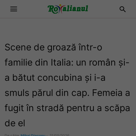
Scene de groază într-o
familie din Italia: un român și-
a bătut concubina și i-a
smuls părul din cap. Femeia a
fugit în stradă pentru a scăpa
de el
De către
Mihai Diaconu
-
21/05/2026