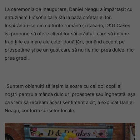
La ceremonia de inaugurare, Daniel Neagu a împărtășit cu
entuziasm filosofia care stă la baza cofetăriei lor.
Inspirându-se din culturile română și italiană, D&D Cakes
își propune să ofere clienților săi prăjituri care să îmbine
tradițiile culinare ale celor două țări, punând accent pe
prospețime și pe un gust care să nu fie nici prea dulce, nici
prea greoi.
„Suntem obișnuiți să ieșim la soare cu cei doi copii ai
noștri pentru a mânca dulciuri proaspete sau înghețată, așa
că vrem să recreăm acest sentiment aici”, a explicat Daniel
Neagu, conform surselor locale.