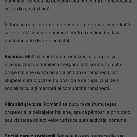
duminică respectând obiceiuri atât din cultura românească,
cât și din cea italiană.
În funcție de preferințe, de obiceiuri personale și mediul în
care se află, ziua de duminică pentru românii din Italia
poate include diverse activități.
Biserica:
Mulți români sunt credincioși și aleg să își
înceapă ziua de duminică mergând la biserică. În multe
orașe italiene există biserici ortodoxe românești, iar
slujbele sunt o ocazie nu doar de a se ruga, ci și de a
socializa cu alți membrii ai comunității românești.
Plimbări și vizite:
Românii se bucură de frumusețea
orașelor și a peisajelor italiene, așa că plimbările prin parc
sau vizitarea obiectivelor turistice sunt activități comune.
Socializare cu prietenii:
Mesele în oraș, petrecerile sau