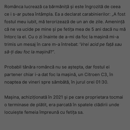
Românca lucrează ca bărmăniță și este îngrozită de ceea
ce i s-ar putea întâmpla. Ea a declarat carabinierilor: „A fost
fostul meu iubit, mă terorizează de un an de zile. Amenință
că ne va ucide pe mine și pe fetița mea de 5 ani dacă nu mă
întorc la el. Cu o zi înainte de a-mi da foc la mașină mi-a
trimis un mesaj în care m-a întrebat: ‘
Vrei acid pe față sau
să-ți dau foc la mașină
?”.
Probabil tânăra româncă nu se aștepta, dar fostul ei
partener chiar i-a dat foc la mașină, un Citroen C3, în
noaptea de vineri spre sâmbătă, în jurul orei 01:30.
Mașina, achiziționată în 2021 și pe care proprietara tocmai
o terminase de plătit, era parcată în spatele clădirii unde
locuiește femeia împreună cu fetița sa.