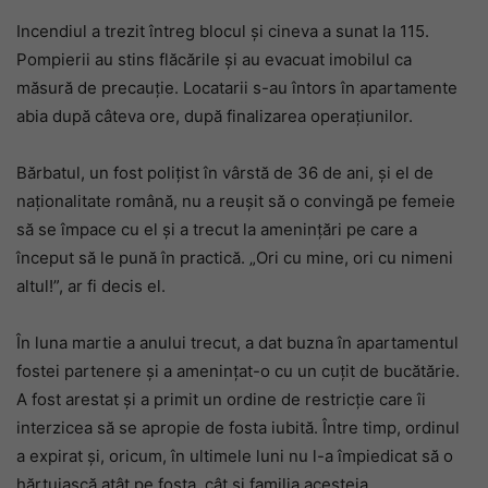
Incendiul a trezit întreg blocul și cineva a sunat la 115.
Pompierii au stins flăcările și au evacuat imobilul ca
măsură de precauție. Locatarii s-au întors în apartamente
abia după câteva ore, după finalizarea operațiunilor.
Bărbatul, un fost polițist în vârstă de 36 de ani, și el de
naționalitate română, nu a reușit să o convingă pe femeie
să se împace cu el și a trecut la amenințări pe care a
început să le pună în practică. „Ori cu mine, ori cu nimeni
altul!”, ar fi decis el.
În luna martie a anului trecut, a dat buzna în apartamentul
fostei partenere și a amenințat-o cu un cuțit de bucătărie.
A fost arestat și a primit un ordine de restricție care îi
interzicea să se apropie de fosta iubită. Între timp, ordinul
a expirat și, oricum, în ultimele luni nu l-a împiedicat să o
hărțuiască atât pe fosta, cât și familia acesteia.