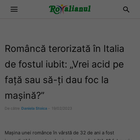
Româncă terorizată în Italia
de fostul iubit: „Vrei acid pe
față sau să-ți dau foc la
mașină?”
De către
Daniela Stoica
-
19/02/2023
Mașina unei românce în vârstă de 32 de ani a fost