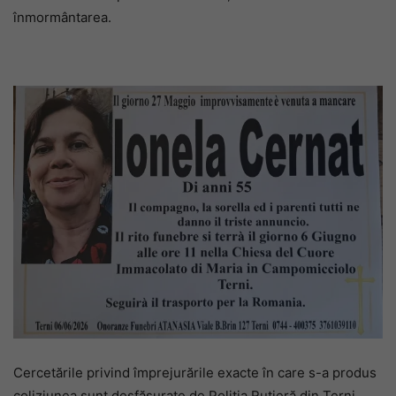
înmormântarea.
Cercetările privind împrejurările exacte în care s-a produs
coliziunea sunt desfășurate de Poliția Rutieră din Terni,