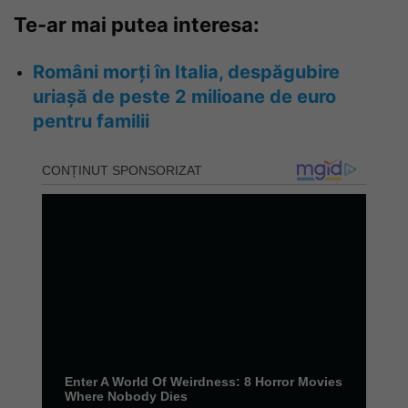
Te-ar mai putea interesa:
Români morți în Italia, despăgubire
uriașă de peste 2 milioane de euro
pentru familii