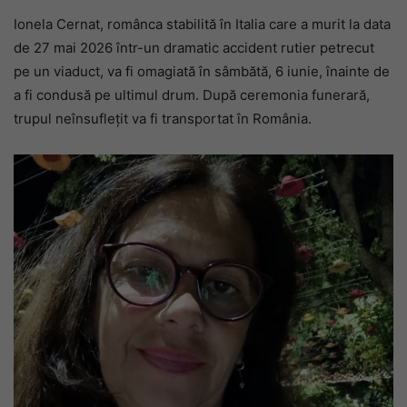
Ionela Cernat, românca stabilită în Italia care a murit la data
de 27 mai 2026 într-un dramatic accident rutier petrecut
pe un viaduct, va fi omagiată în sâmbătă, 6 iunie, înainte de
a fi condusă pe ultimul drum. După ceremonia funerară,
trupul neînsuflețit va fi transportat în România.