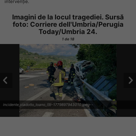
intervenție.
Imagini de la locul tragediei. Sursă
foto: Corriere dell'Umbria/Perugia
Today/Umbria 24.
1
de 18
incidente_viadotto_toano_(9)-1779897943010.jpeg--