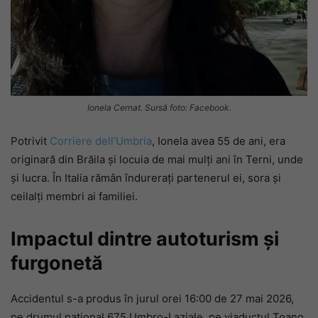
Ionela Cernat. Sursă foto: Facebook.
Potrivit
Corriere dell’Umbria
, Ionela avea 55 de ani, era
originară din Brăila și locuia de mai mulți ani în Terni, unde
și lucra. În Italia rămân îndurerați partenerul ei, sora și
ceilalți membri ai familiei.
Impactul dintre autoturism și
furgonetă
Accidentul s-a produs în jurul orei 16:00 de 27 mai 2026,
pe drumul național 675 Umbro-Laziale, pe viaductul Toano