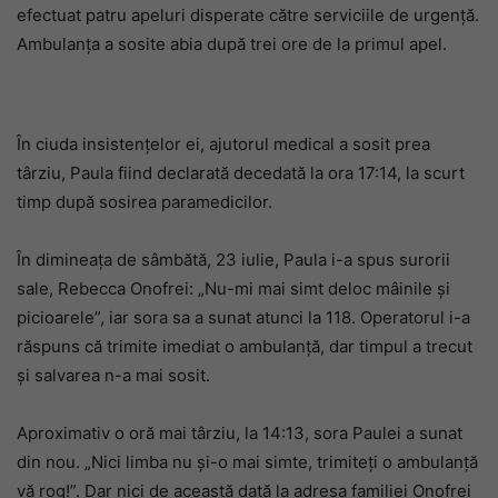
efectuat patru apeluri disperate către serviciile de urgență.
Ambulanța a sosite abia după trei ore de la primul apel.
În ciuda insistențelor ei, ajutorul medical a sosit prea
târziu, Paula fiind declarată decedată la ora 17:14, la scurt
timp după sosirea paramedicilor.
În dimineața de sâmbătă, 23 iulie, Paula i-a spus surorii
sale, Rebecca Onofrei: „Nu-mi mai simt deloc mâinile și
picioarele”, iar sora sa a sunat atunci la 118. Operatorul i-a
răspuns că trimite imediat o ambulanță, dar timpul a trecut
și salvarea n-a mai sosit.
Aproximativ o oră mai târziu, la 14:13, sora Paulei a sunat
din nou. „Nici limba nu și-o mai simte, trimiteți o ambulanță
vă rog!”. Dar nici de această dată la adresa familiei Onofrei