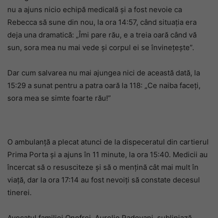
nu a ajuns nicio echipă medicală și a fost nevoie ca
Rebecca să sune din nou, la ora 14:57, când situația era
deja una dramatică: „Îmi pare rău, e a treia oară când vă
sun, sora mea nu mai vede și corpul ei se învinețește”.
Dar cum salvarea nu mai ajungea nici de această dată, la
15:29 a sunat pentru a patra oară la 118: „Ce naiba faceți,
sora mea se simte foarte rău!”
O ambulanță a plecat atunci de la dispeceratul din cartierul
Prima Porta și a ajuns în 11 minute, la ora 15:40. Medicii au
încercat să o resusciteze și să o mențină cât mai mult în
viață, dar la ora 17:14 au fost nevoiți să constate decesul
tinerei.
Avocatul familiei Onofrei, Aurelio Padovani, subliniază