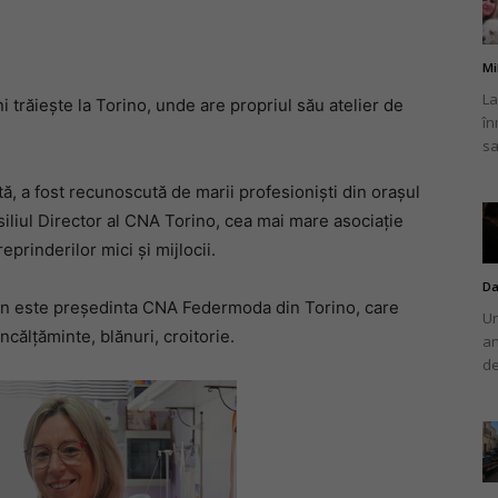
Mi
La
 trăiește la Torino, unde are propriul său atelier de
în
românului
sa
, a fost recunoscută de marii profesioniști din orașul
iliul Director al CNA Torino, cea mai mare asociație
eprinderilor mici și mijlocii.
din
Da
man este președinta CNA Federmoda din Torino, care
Un
ncălțăminte, blănuri, croitorie.
an
de
Italia