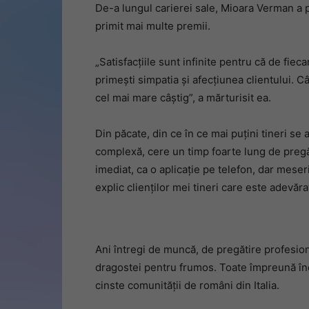
De-a lungul carierei sale, Mioara Verman a pa
primit mai multe premii.
„Satisfacțiile sunt infinite pentru că de fie
primești simpatia și afecțiunea clientului. Câ
cel mai mare câștig”, a mărturisit ea.
Din păcate, din ce în ce mai puțini tineri s
complexă, cere un timp foarte lung de pregăti
imediat, ca o aplicație pe telefon, dar meseri
explic clienților mei tineri care este adevăra
Ani întregi de muncă, de pregătire profesion
dragostei pentru frumos. Toate împreună î
cinste comunității de români din Italia.