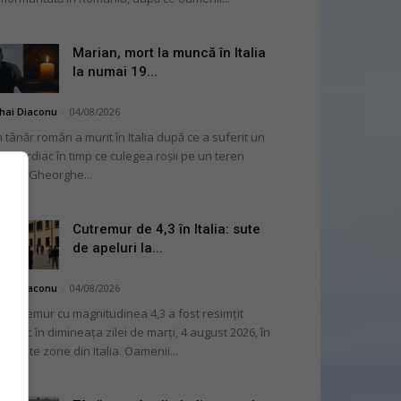
Marian, mort la muncă în Italia
la numai 19...
hai Diaconu
-
04/08/2026
 tânăr român a murit în Italia după ce a suferit un
op cardiac în timp ce culegea roșii pe un teren
ricol. Gheorghe...
Cutremur de 4,3 în Italia: sute
de apeluri la...
hai Diaconu
-
04/08/2026
 cutremur cu magnitudinea 4,3 a fost resimțit
ternic în dimineața zilei de marți, 4 august 2026, în
i multe zone din Italia. Oamenii...