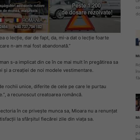
Un
co
do
o lecție, dar de fapt, da, mi-a dat o lecție foarte
care n-am mai fost abandonată.”
Mi
man s-a implicat din ce în ce mai mult în pregătirea sa
Ro
i și a creației de noi modele vestimentare.
în
fă
 rochii unice, diferite de cele pe care le purtau
e.”, a recunoscut creatoarea româncă.
aiectoria în ce privește munca sa, Mioara nu a renunțat
Mi
facții la sfârșitul fiecărei zile din viața sa.
Da
pa
în