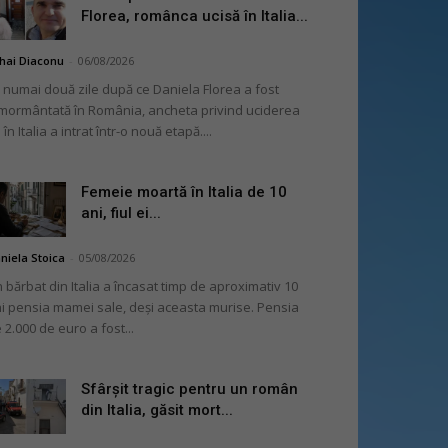
Florea, românca ucisă în Italia...
hai Diaconu
-
06/08/2026
 numai două zile după ce Daniela Florea a fost
mormântată în România, ancheta privind uciderea
 în Italia a intrat într-o nouă etapă....
Femeie moartă în Italia de 10
ani, fiul ei...
niela Stoica
-
05/08/2026
 bărbat din Italia a încasat timp de aproximativ 10
i pensia mamei sale, deși aceasta murise. Pensia
 2.000 de euro a fost...
Sfârșit tragic pentru un român
din Italia, găsit mort...