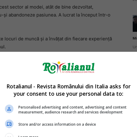
 acest sector al modei, atât de bine dezvoltat,
u-și abandoneze pasiunea. A lucrat la început într-o
Mi
te locuri de muncă și a învățat din fiecare experiență
ul.
Un
st
ag
Rotalianul - Revista Românului din Italia asks for
your consent to use your personal data to:
Mi
Un
Personalised advertising and content, advertising and content
measurement, audience research and services development
pu
ma
Store and/or access information on a device