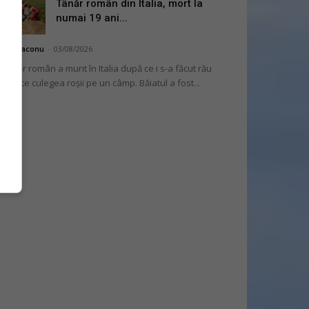
Tânăr român din Italia, mort la
numai 19 ani...
hai Diaconu
-
03/08/2026
 tânăr român a murit în Italia după ce i s-a făcut rău
 timp ce culegea roșii pe un câmp. Băiatul a fost...