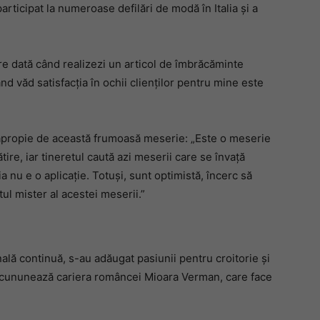
rticipat la numeroase defilări de modă în Italia și a
care dată când realizezi un articol de îmbrăcăminte
nd văd satisfacția în ochii clienților pentru mine este
e apropie de această frumoasă meserie: „Este o meserie
re, iar tineretul caută azi meserii care se învață
a nu e o aplicație. Totuși, sunt optimistă, încerc să
tul mister al acestei meserii.”
ală continuă, s-au adăugat pasiunii pentru croitorie și
ncununează cariera româncei Mioara Verman, care face