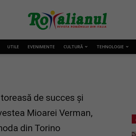
UTILE
EVENIMENTE
CULTURĂ
TEHNOLOGIE
Rotalianul
–
itoreasă de succes și
vestea Mioarei Verman,
oda din Torino
Revista