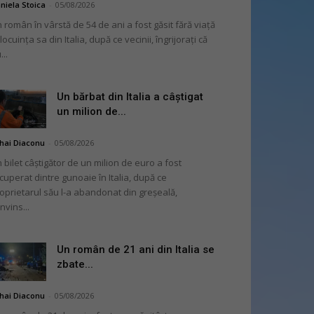
niela Stoica
-
05/08/2026
 român în vârstă de 54 de ani a fost găsit fără viață
 locuința sa din Italia, după ce vecinii, îngrijorați că
...
Un bărbat din Italia a câștigat
un milion de...
hai Diaconu
-
05/08/2026
 bilet câștigător de un milion de euro a fost
cuperat dintre gunoaie în Italia, după ce
oprietarul său l-a abandonat din greșeală,
nvins...
Un român de 21 ani din Italia se
zbate...
hai Diaconu
-
05/08/2026