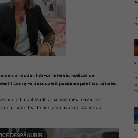
Da
Un
în
nu
Mi
Un
 domeniul modei.
Într-un interviu realizat de
re
vestit cum și-a descoperit pasiunea pentru croitorie:
pr
co
xamen în timpul studiilor și tatăl meu, ca să mă
a un prieten foarte bun care avea un atelier de
Mi