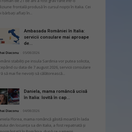
 român de 21 de ani a fost grav rănit într-o
liziune frontală produsă în cursul nopții în Italia. Cei
i bărbați aflați în...
Ambasada României în Italia:
servicii consulare mai aproape
de...
hai Diaconu
-
05/08/2026
mânii stabiliți pe insula Sardinia vor putea solicita,
cepând cu data de 7 august 2026, servicii consulare
ră să mai fie nevoiți să călătorească...
Daniela, mama româncă ucisă
în Italia: lovită în cap...
hai Diaconu
-
04/08/2026
niela Florea, mama româncă găsită moartă în lada
tului din locuința sa din Italia, a fost repatriată și
mormântată în România, după ce oamenii...