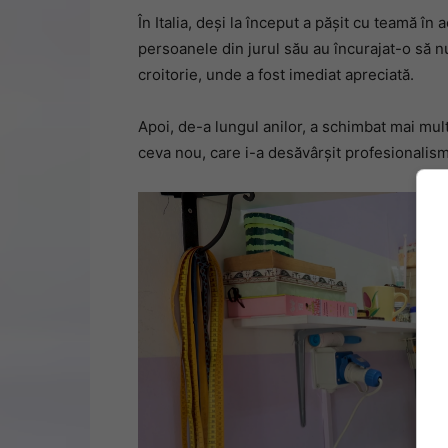
În Italia, deși la început a pășit cu teamă în
persoanele din jurul său au încurajat-o să n
croitorie, unde a fost imediat apreciată.
Apoi, de-a lungul anilor, a schimbat mai mul
ceva nou, care i-a desăvârșit profesionalism