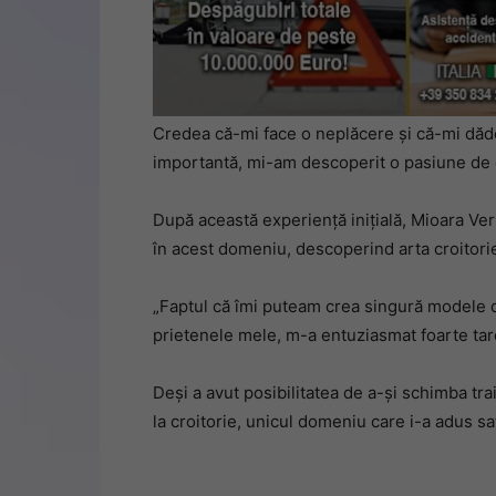
Credea că-mi face o neplăcere și că-mi dădea 
importantă, mi-am descoperit o pasiune de 
După această experiență inițială, Mioara Ver
în acest domeniu, descoperind arta croitorie
„Faptul că îmi puteam crea singură modele de
prietenele mele, m-a entuziasmat foarte tar
Deși a avut posibilitatea de a-și schimba tr
la croitorie, unicul domeniu care i-a adus satis