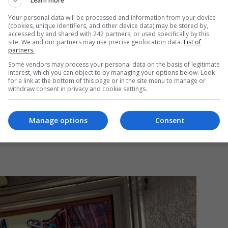
Learn more
Your personal data will be processed and information from your device
(cookies, unique identifiers, and other device data) may be stored by,
accessed by and shared with 242 partners, or used specifically by this
Mi
site. We and our partners may use precise geolocation data.
List of
partners.
Un
în
Some vendors may process your personal data on the basis of legitimate
interest, which you can object to by managing your options below. Look
for a link at the bottom of this page or in the site menu to manage or
e croitorie, denumit Sarta Expert”, unde creează și
withdraw consent in privacy and cookie settings.
i și copii.
Manage options
Consent
m simțit deloc străină și nu m-am comportat niciodată
sc curajul și forța de a deschide o activitate proprie.”