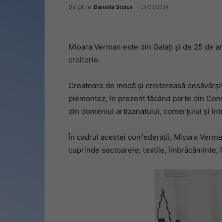
De către
Daniela Stoica
-
08/03/2024
Mioara Verman este din Galați și de 25 de ani
croitorie.
Creatoare de modă și croitoreasă desăvârșită
piemontez, în prezent făcând parte din Cons
din domeniul artizanatului, comerțului și într
În cadrul acestei confederații, Mioara Ver
cuprinde sectoarele: textile, îmbrăcăminte, î