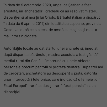
În data de 9 octombrie 2020, Angelica Șerban a fost
arestată, iar anchetatorii credeau că au rezolvat misterul
dispariției și al morții lui Oriolo. Bărbatul italian a dispărut
în data de 6 aprilie 2017, din localitatea Lappano, provincia
Cosenza, după ce a plecat de acasă cu mașina și nu s-a
mai întors niciodată.
Autoritățile locale au dat startul unei anchete și, imediat
după dispariția bătrânului, mașina acestuia a fost găsită în
mediul rural din San Fili, împreună cu unele obiecte
personale precum pantofii și proteza dentară. După trei ani
de cercetări, anchetatorii au descoperit o pistă, datorită
unor interceptări telefonice, care indicau că o femeie „din
Estul Europei” l-ar fi sedus și i-ar fi furat pensia în ziua
dispariției.