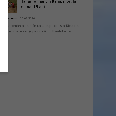
Tânăr român din Italia, mort la
numai 19 ani...
hai Diaconu
-
03/08/2026
 tânăr român a murit în Italia după ce i s-a făcut rău
 timp ce culegea roșii pe un câmp. Băiatul a fost...