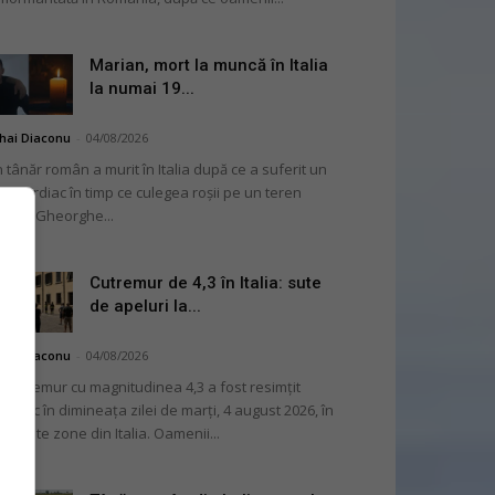
Marian, mort la muncă în Italia
la numai 19...
hai Diaconu
-
04/08/2026
 tânăr român a murit în Italia după ce a suferit un
op cardiac în timp ce culegea roșii pe un teren
ricol. Gheorghe...
Cutremur de 4,3 în Italia: sute
de apeluri la...
hai Diaconu
-
04/08/2026
 cutremur cu magnitudinea 4,3 a fost resimțit
ternic în dimineața zilei de marți, 4 august 2026, în
i multe zone din Italia. Oamenii...