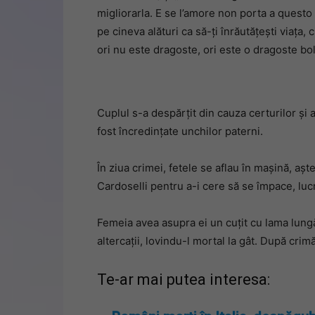
migliorarla. E se l’amore non porta a questo
pe cineva alături ca să-ți înrăutățești viața,
ori nu este dragoste, ori este o dragoste bo
Cuplul s-a despărțit din cauza certurilor și a
fost încredințate unchilor paterni.
În ziua crimei, fetele se aflau în mașină, așt
Cardoselli pentru a-i cere să se împace, lucr
Femeia avea asupra ei un cuțit cu lama lungă 
altercații, lovindu-l mortal la gât. După crim
Te-ar mai putea interesa: