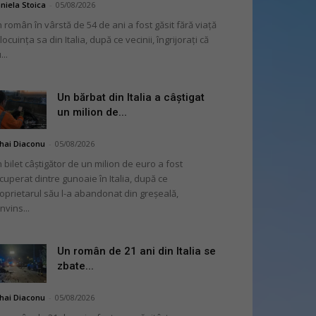
niela Stoica
-
05/08/2026
 român în vârstă de 54 de ani a fost găsit fără viață
 locuința sa din Italia, după ce vecinii, îngrijorați că
...
Un bărbat din Italia a câștigat
un milion de...
hai Diaconu
-
05/08/2026
 bilet câștigător de un milion de euro a fost
cuperat dintre gunoaie în Italia, după ce
oprietarul său l-a abandonat din greșeală,
nvins...
Un român de 21 ani din Italia se
zbate...
hai Diaconu
-
05/08/2026