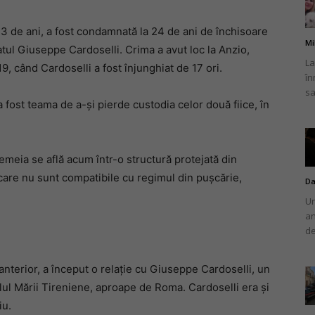
 de ani, a fost condamnată la 24 de ani de închisoare
Mi
tul Giuseppe Cardoselli. Crima a avut loc la Anzio,
La
, când Cardoselli a fost înjunghiat de 17 ori.
în
românului
sa
fost teama de a-și pierde custodia celor două fiice, în
emeia se află acum într-o structură protejată din
din
are nu sunt compatibile cu regimul din pușcărie,
Da
Un
an
de
Italia
nterior, a început o relație cu Giuseppe Cardoselli, un
ralul Mării Tireniene, aproape de Roma. Cardoselli era și
iu.