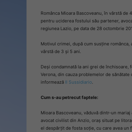
Românca Mioara Bascoveanu, în vârstă de 43
pentru uciderea fostului său partener, avoca
regiunea Lazio, pe data de 28 octombrie 2019
Motivul crimei, după cum susține românca, a 
vârstă de 3 și 5 ani.
Deși condamnată la ani grei de închisoare, f
Verona, din cauza problemelor de sănătate c
informează
Il Sussidiario
.
Cum s-au petrecut faptele:
Mioara Bascoveanu, văduvă dintr-un mariaj a
avocat civilist din Anzio, oraș situat pe lito
el despărțit de fosta soție, cu care avea un f