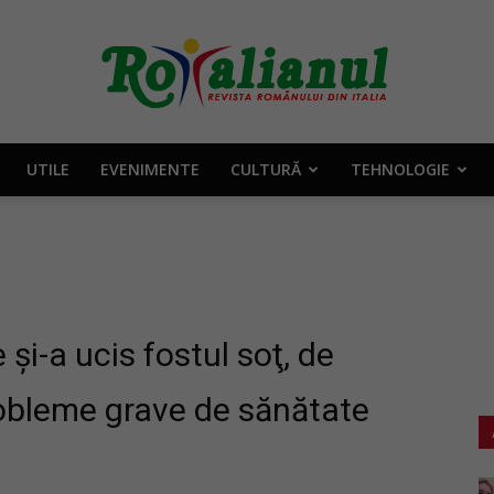
UTILE
EVENIMENTE
CULTURĂ
TEHNOLOGIE
Rotalianul
–
şi-a ucis fostul soţ, de
robleme grave de sănătate
Revista