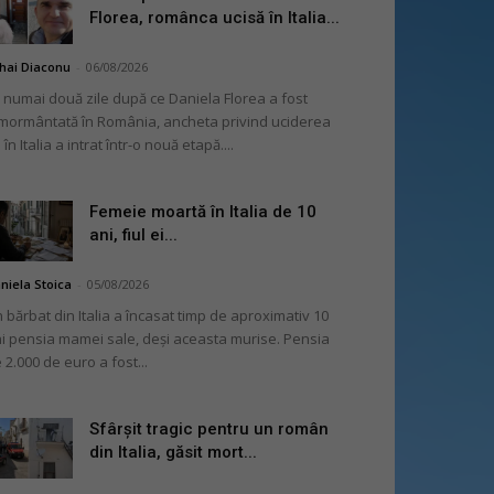
Florea, românca ucisă în Italia...
hai Diaconu
-
06/08/2026
 numai două zile după ce Daniela Florea a fost
mormântată în România, ancheta privind uciderea
 în Italia a intrat într-o nouă etapă....
Femeie moartă în Italia de 10
ani, fiul ei...
niela Stoica
-
05/08/2026
 bărbat din Italia a încasat timp de aproximativ 10
i pensia mamei sale, deși aceasta murise. Pensia
 2.000 de euro a fost...
Sfârșit tragic pentru un român
din Italia, găsit mort...