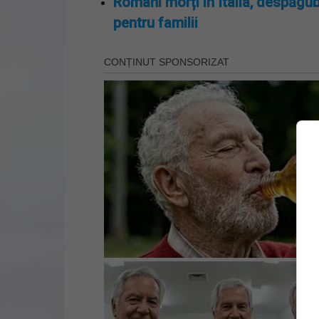
Români morți în Italia, despăgub
pentru familii