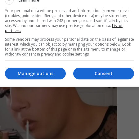
Learn more
Your personal data will be processed and information from your device
(cookies, unique identifiers, and other device data) may be stored by,
accessed by and shared with 242 partners, or used specifically by this
Mi
site. We and our partners may use precise geolocation data.
List of
partners.
Un
în
Some vendors may process your personal data on the basis of legitimate
interest, which you can object to by managing your options below. Look
for a link at the bottom of this page or in the site menu to manage or
withdraw consent in privacy and cookie settings.
Manage options
Consent