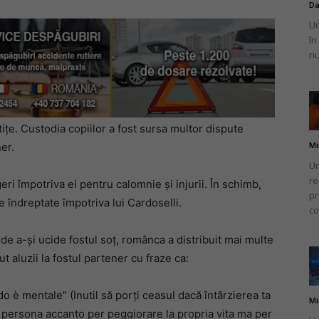
Da
Un
în
nu
etițe. Custodia copiilor a fost sursa multor dispute
Mi
er.
Un
re
ri împotriva ei pentru calomnie și injurii. În schimb,
pr
îndreptate împotriva lui Cardoselli.
co
de a-și ucide fostul soț, românca a distribuit mai multe
ut aluzii la fostul partener cu fraze ca:
ardo è mentale” (Inutil să porți ceasul dacă întârzierea ta
Mi
a persona accanto per peggiorare la propria vita ma per