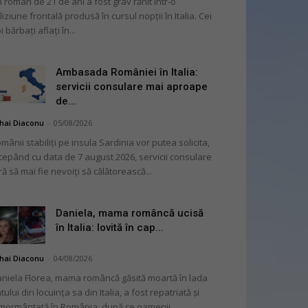
 român de 21 de ani a fost grav rănit într-o
liziune frontală produsă în cursul nopții în Italia. Cei
i bărbați aflați în...
Ambasada României în Italia:
servicii consulare mai aproape
de...
hai Diaconu
-
05/08/2026
mânii stabiliți pe insula Sardinia vor putea solicita,
cepând cu data de 7 august 2026, servicii consulare
ră să mai fie nevoiți să călătorească...
Daniela, mama româncă ucisă
în Italia: lovită în cap...
hai Diaconu
-
04/08/2026
niela Florea, mama româncă găsită moartă în lada
tului din locuința sa din Italia, a fost repatriată și
mormântată în România, după ce oamenii...