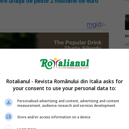
ire uriașă de peste 2 milioane de euro
Mi
Un
st
ag
Rotalianul - Revista Românului din Italia asks for
your consent to use your personal data to:
Mi
Un
Personalised advertising and content, advertising and content
measurement, audience research and services development
pu
ma
Store and/or access information on a device