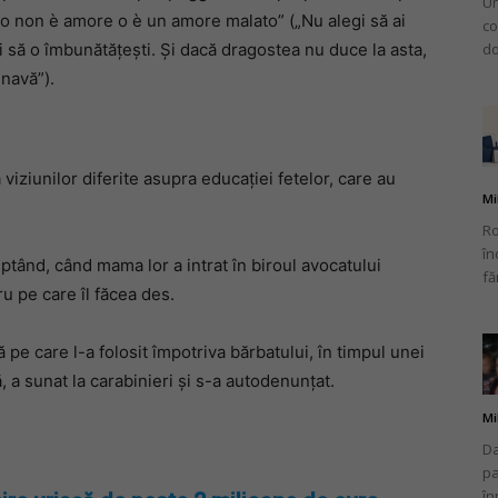
Un
 o non è amore o è un amore malato” („Nu alegi să ai
co
do
 ci să o îmbunătățești. Și dacă dragostea nu duce la asta,
lnavă”).
 viziunilor diferite asupra educației fetelor, care au
Mi
Ro
în
eptând, când mama lor a intrat în biroul avocatului
fă
u pe care îl făcea des.
pe care l-a folosit împotriva bărbatului, în timpul unei
ă, a sunat la carabinieri și s-a autodenunțat.
Mi
Da
pa
în