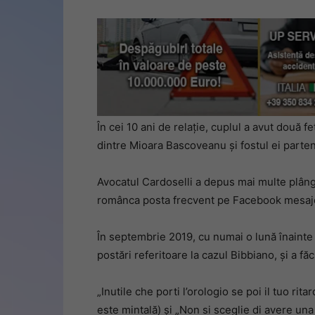
În cei 10 ani de relație, cuplul a avut două f
dintre Mioara Bascoveanu și fostul ei parten
Avocatul Cardoselli a depus mai multe plânge
românca posta frecvent pe Facebook mesaje 
În septembrie 2019, cu numai o lună înainte 
postări referitoare la cazul Bibbiano, și a făc
„Inutile che porti l’orologio se poi il tuo rit
este mintală) și „Non si sceglie di avere un