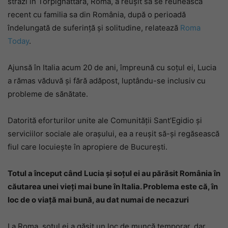
străzi în Torpignattara, Roma, a reușit să se reunească
recent cu familia sa din România, după o perioadă
îndelungată de suferință și solitudine, relatează
Roma
Today
.
Ajunsă în Italia acum 20 de ani, împreună cu soțul ei, Lucia
a rămas văduvă și fără adăpost, luptându-se inclusiv cu
probleme de sănătate.
Datorită eforturilor unite ale Comunității Sant’Egidio și
serviciilor sociale ale orașului, ea a reușit să-și regăsească
fiul care locuiește în apropiere de București.
Totul a început când Lucia și soțul ei au părăsit România în
căutarea unei vieți mai bune în Italia. Problema este că, în
loc de o viață mai bună, au dat numai de necazuri
La Roma, soțul ei a găsit un loc de muncă temporar, dar,