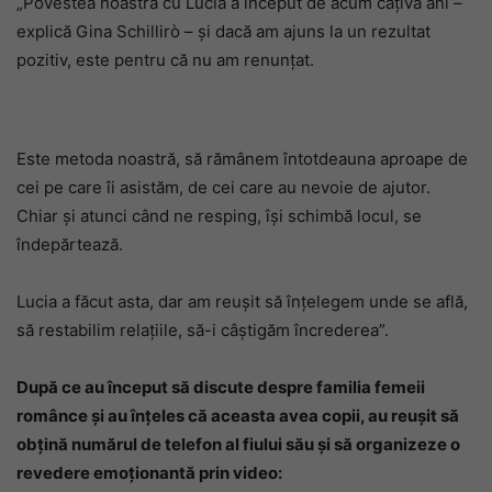
„Povestea noastră cu Lucia a început de acum câțiva ani –
explică Gina Schillirò – și dacă am ajuns la un rezultat
pozitiv, este pentru că nu am renunțat.
Este metoda noastră, să rămânem întotdeauna aproape de
cei pe care îi asistăm, de cei care au nevoie de ajutor.
Chiar și atunci când ne resping, își schimbă locul, se
îndepărtează.
Lucia a făcut asta, dar am reușit să înțelegem unde se află,
să restabilim relațiile, să-i câștigăm încrederea”.
După ce au început să discute despre familia femeii
românce și au înțeles că aceasta avea copii, au reușit să
obțină numărul de telefon al fiului său și să organizeze o
revedere emoționantă prin video: