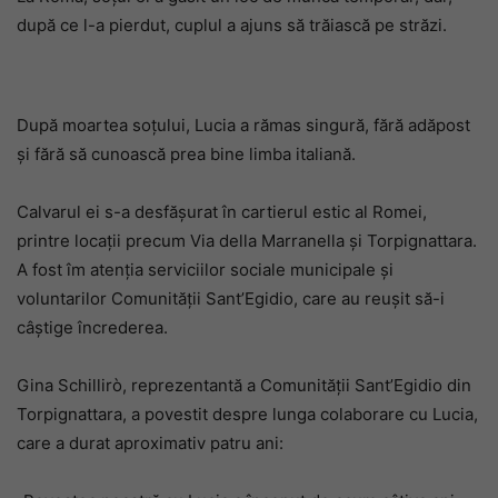
după ce l-a pierdut, cuplul a ajuns să trăiască pe străzi.
După moartea soțului, Lucia a rămas singură, fără adăpost
și fără să cunoască prea bine limba italiană.
Calvarul ei s-a desfășurat în cartierul estic al Romei,
printre locații precum Via della Marranella și Torpignattara.
A fost îm atenția serviciilor sociale municipale și
voluntarilor Comunității Sant’Egidio, care au reușit să-i
câștige încrederea.
Gina Schillirò, reprezentantă a Comunității Sant’Egidio din
Torpignattara, a povestit despre lunga colaborare cu Lucia,
care a durat aproximativ patru ani: