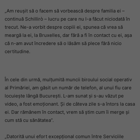
„Am reușit să o facem să vorbească despre familia ei –
continuă Schillirò – lucru pe care nu l-a făcut niciodată în
trecut. Ne-a vorbit despre copiii ei, spunea că vrea să
meargă la ei, la Bruxelles, dar fără a fi în contact cu ei, așa
că n-am avut încredere să o lăsăm să plece fără nicio
certitudine.
În cele din urmă, mulțumită muncii biroului social operativ
al Primăriei, am găsit un număr de telefon, al unui fiu care
locuiește lângă București. L-am sunat și s-au văzut pe
video, a fost emoționant. Și de câteva zile s-a întors la casa
ei. Dar rămânem în contact, vrem să știm cum îi merge și
cum stă cu sănătatea”.
„Datorită unui efort excepțional comun între Serviciile