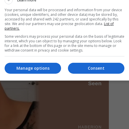
Learn more
Your personal data will be processed and information from your device
(cookies, unique identifiers, and other device data) may be stored by,
accessed by and shared with 242 partners, or used specifically by this
Mi
site. We and our partners may use precise geolocation data.
List of
partners.
Da
pa
Some vendors may process your personal data on the basis of legitimate
în
interest, which you can object to by managing your options below. Look
for a link at the bottom of this page or in the site menu to manage or
withdraw consent in privacy and cookie settings.
Manage options
Consent