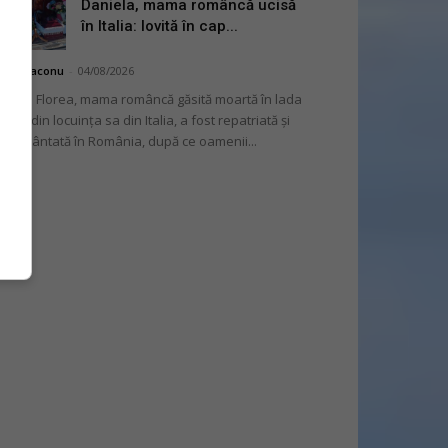
Daniela, mama româncă ucisă
în Italia: lovită în cap...
hai Diaconu
-
04/08/2026
niela Florea, mama româncă găsită moartă în lada
tului din locuința sa din Italia, a fost repatriată și
mormântată în România, după ce oamenii...