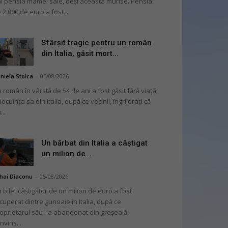
i pensia mamei sale, deși aceasta murise. Pensia
 2.000 de euro a fost...
Sfârșit tragic pentru un român
din Italia, găsit mort...
niela Stoica
-
05/08/2026
 român în vârstă de 54 de ani a fost găsit fără viață
 locuința sa din Italia, după ce vecinii, îngrijorați că
...
Un bărbat din Italia a câștigat
un milion de...
hai Diaconu
-
05/08/2026
 bilet câștigător de un milion de euro a fost
cuperat dintre gunoaie în Italia, după ce
oprietarul său l-a abandonat din greșeală,
nvins...