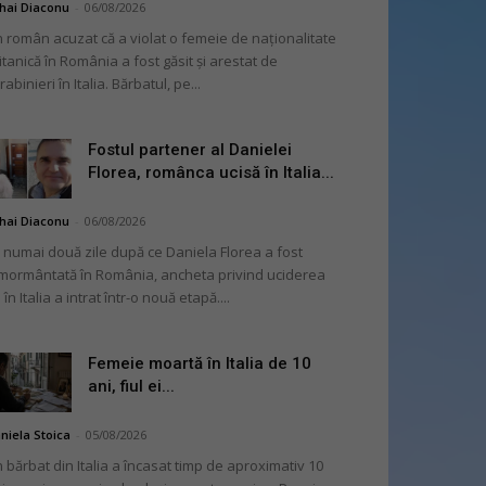
hai Diaconu
-
06/08/2026
 român acuzat că a violat o femeie de naționalitate
itanică în România a fost găsit și arestat de
rabinieri în Italia. Bărbatul, pe...
Fostul partener al Danielei
Florea, românca ucisă în Italia...
hai Diaconu
-
06/08/2026
 numai două zile după ce Daniela Florea a fost
mormântată în România, ancheta privind uciderea
 în Italia a intrat într-o nouă etapă....
Femeie moartă în Italia de 10
ani, fiul ei...
niela Stoica
-
05/08/2026
 bărbat din Italia a încasat timp de aproximativ 10