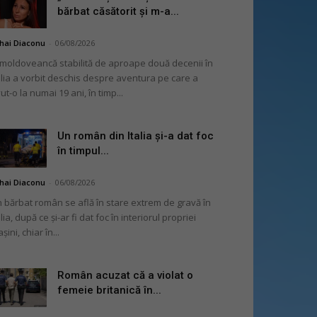
bărbat căsătorit și m-a...
hai Diaconu
-
06/08/2026
moldoveancă stabilită de aproape două decenii în
alia a vorbit deschis despre aventura pe care a
ut-o la numai 19 ani, în timp...
Un român din Italia și-a dat foc
în timpul...
hai Diaconu
-
06/08/2026
 bărbat român se află în stare extrem de gravă în
alia, după ce și-ar fi dat foc în interiorul propriei
șini, chiar în...
Român acuzat că a violat o
femeie britanică în...