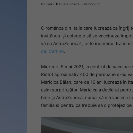
De către
Daniela Stoica
-
06/05/2021
O româncă din Italia care lucrează ca îngrij
invitându-și colegele să se vaccineze împot
vă cu AstraZeneca!”, este îndemnul transmis
del Carlino
.
Miercuri, 5 mai 2021, la centrul de vaccinar
Ristò) aproximativ 400 de persoane s-au vac
Maricica Bălan, care de 16 ani lucrează în It
calm surprinzător, Maricica a declarat pentr
bine și AstraZeneca, numai să mă vaccinez o
familia și pentru că trebuie să o protejez p