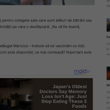
an
de
pentru colegele sale care sunt alături de bătrâni sau
ivității pe care o desfășoară: „Nu vă fie teamă,
Da
Un
i adăugat Maricica – trebuie să ne vaccinăm cu toții.
în
ccin este disponibil, ce mai contează? Important este
nu
Mi
Un
re
pr
co