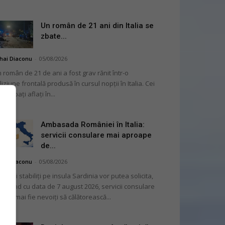
Un român de 21 ani din Italia se
zbate...
hai Diaconu
-
05/08/2026
 român de 21 de ani a fost grav rănit într-o
liziune frontală produsă în cursul nopții în Italia. Cei
i bărbați aflați în...
Ambasada României în Italia:
servicii consulare mai aproape
de...
hai Diaconu
-
05/08/2026
mânii stabiliți pe insula Sardinia vor putea solicita,
cepând cu data de 7 august 2026, servicii consulare
ră să mai fie nevoiți să călătorească...