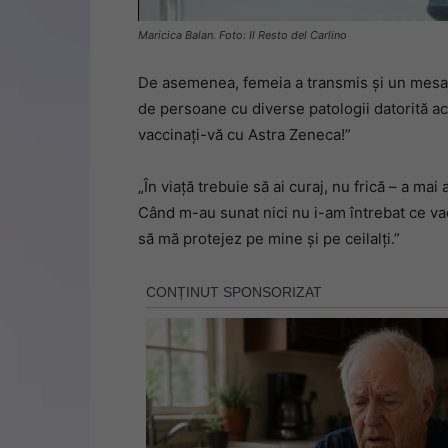
Maricica Balan. Foto: Il Resto del Carlino
De asemenea, femeia a transmis și un mesaj 
de persoane cu diverse patologii datorită act
vaccinați-vă cu Astra Zeneca!”
„În viață trebuie să ai curaj, nu frică – a ma
Când m-au sunat nici nu i-am întrebat ce va
să mă protejez pe mine și pe ceilalți.”