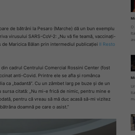
Mi
O 
itoare de bătrâni la Pesaro (Marche) dă un bun exemplu
It
românului
riva virusului SARS-CoV-2: „Nu vă fie teamă, vaccinați-
av
 de Maricica Bălan prin intermediul publicației
Il Resto
e din cadrul Centrului Comercial Rossini Center (fost
din
cinat anti-Covid. Printre ele se afla și românca
Mi
alia ca „badantă”. Cu un zâmbet larg pe buze și de un
Un
u sursa citată: „Nu mi-e frică de nimic, pentru mine e
It
dată, pentru că vreau să mă duc acasă să-mi vizitez
ma
e bătrâna doamnă pe care o asist.”
Italia