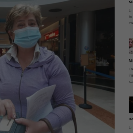
Mi
Un
br
ca
Mi
La
în
sa
Da
Un