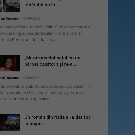
tânăr italian în...
hai Diaconu
-
07/08/2026
 român a fost arestat în Italia, fiind suspectat că a
ovocat un grav accident rutier în urma căruia
rmelo Purita, un tânăr italian...
„Mi-am înșelat soțul cu un
bărbat căsătorit și m-a...
hai Diaconu
-
06/08/2026
moldoveancă stabilită de aproape două decenii în
alia a vorbit deschis despre aventura pe care a
ut-o la numai 19 ani, în timp...
Un român din Italia și-a dat foc
în timpul...