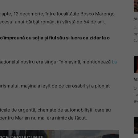
oapte, 12 decembrie, între localitățile Bosco Marengo
Mi
ecesul unui bărbat român, în vârstă de 54 de ani.
Un
pr
românului
împreună cu soția și fiul său și lucra ca zidar la o
Ca
conaționalul nostru era singur în mașină, menționează
La
din
Mi
ismului, mașina a ieșit de pe carosabil și a plonjat
O 
It
av
dicale de urgență, chemate de automobiliștii care au
Italia
, pentru Marian nu mai era nimic de făcut.