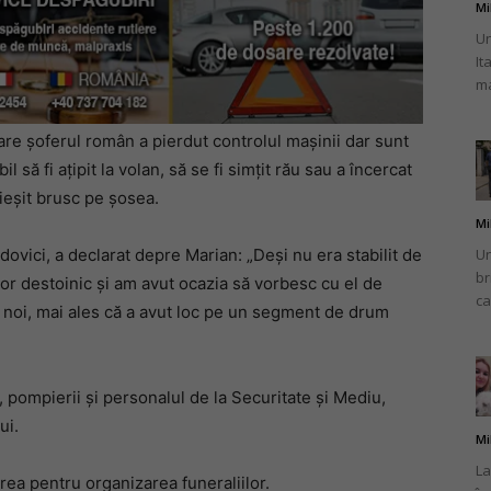
Mi
Un
It
ma
re șoferul român a pierdut controlul mașinii dar sunt
 să fi ațipit la volan, să se fi simțit rău sau a încercat
ieșit brusc pe șosea.
Mi
Un
dovici, a declarat depre Marian: „Deși nu era stabilit de
br
or destoinic și am avut ocazia să vorbesc cu el de
ca
u noi, mai ales că a avut loc pe un segment de drum
i, pompierii și personalul de la Securitate și Mediu,
ui.
Mi
La
rea pentru organizarea funeraliilor.