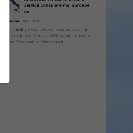
servicii consulare mai aproape
de...
hai Diaconu
-
05/08/2026
mânii stabiliți pe insula Sardinia vor putea solicita,
cepând cu data de 7 august 2026, servicii consulare
ră să mai fie nevoiți să călătorească...