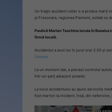
Un tragic accident rutier s-a produs marți n
și Fresonara, regiunea Piemont, soldat cu d
Paulică Marian Taschina locuia în Basaluzzo 
firmă locală.
Accidentul a avut loc în jurul orei 2:30 și 
Stampa
.
La un moment dat, a pierdut controlul autotur
într-un șanț adiacent șoselei.
La locul accidentului au ajuns serviciile me
fost martori la incident, însă, din nefericire