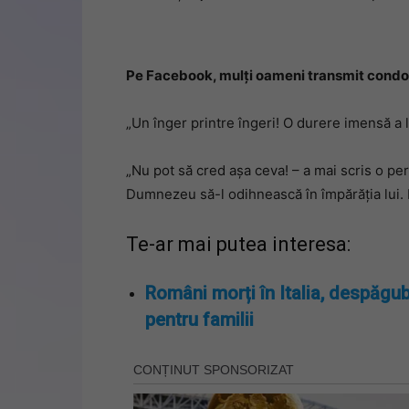
Pe Facebook, mulți oameni transmit condol
„Un înger printre îngeri! O durere imensă a l
„Nu pot să cred așa ceva! – a mai scris o pe
Dumnezeu să-l odihnească în împărăția lui. P
Te-ar mai putea interesa:
Români morți în Italia, despăgub
pentru familii