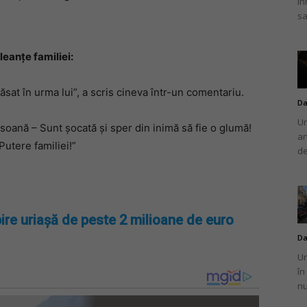
în
sa
eanțe familiei:
ăsat în urma lui”, a scris cineva într-un comentariu.
Da
Un
rsoană – Sunt șocată și sper din inimă să fie o glumă!
an
utere familiei!”
de
ire uriașă de peste 2 milioane de euro
Da
Un
în
nu