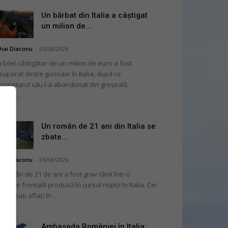
Un bărbat din Italia a câștigat
un milion de...
hai Diaconu
-
05/08/2026
 bilet câștigător de un milion de euro a fost
cuperat dintre gunoaie în Italia, după ce
oprietarul său l-a abandonat din greșeală,
nvins...
Un român de 21 ani din Italia se
zbate...
hai Diaconu
-
05/08/2026
 român de 21 de ani a fost grav rănit într-o
liziune frontală produsă în cursul nopții în Italia. Cei
i bărbați aflați în...
Ambasada României în Italia: