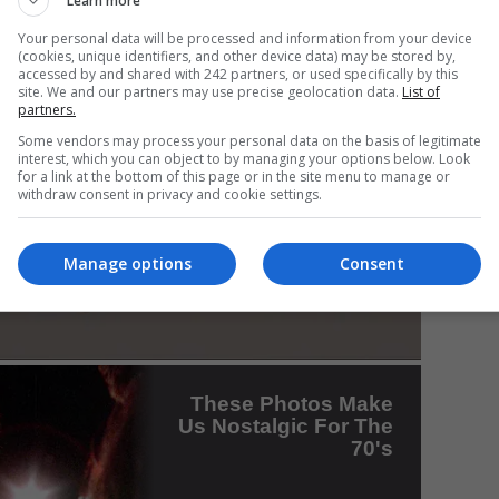
Learn more
Your personal data will be processed and information from your device
(cookies, unique identifiers, and other device data) may be stored by,
accessed by and shared with 242 partners, or used specifically by this
Mi
site. We and our partners may use precise geolocation data.
List of
partners.
Ro
în
Some vendors may process your personal data on the basis of legitimate
fă
interest, which you can object to by managing your options below. Look
for a link at the bottom of this page or in the site menu to manage or
withdraw consent in privacy and cookie settings.
Manage options
Consent