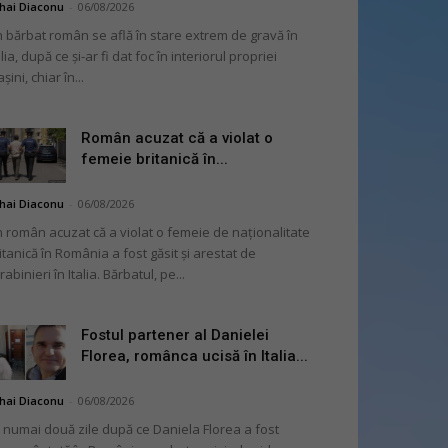
hai Diaconu
-
06/08/2026
 bărbat român se află în stare extrem de gravă în
alia, după ce și-ar fi dat foc în interiorul propriei
șini, chiar în...
Român acuzat că a violat o
femeie britanică în...
hai Diaconu
-
06/08/2026
 român acuzat că a violat o femeie de naționalitate
itanică în România a fost găsit și arestat de
rabinieri în Italia. Bărbatul, pe...
Fostul partener al Danielei
Florea, românca ucisă în Italia...
hai Diaconu
-
06/08/2026
 numai două zile după ce Daniela Florea a fost