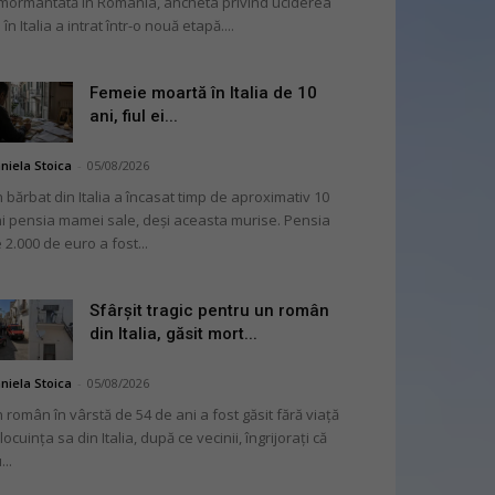
mormântată în România, ancheta privind uciderea
 în Italia a intrat într-o nouă etapă....
Femeie moartă în Italia de 10
ani, fiul ei...
niela Stoica
-
05/08/2026
 bărbat din Italia a încasat timp de aproximativ 10
i pensia mamei sale, deși aceasta murise. Pensia
 2.000 de euro a fost...
Sfârșit tragic pentru un român
din Italia, găsit mort...
niela Stoica
-
05/08/2026
 român în vârstă de 54 de ani a fost găsit fără viață
 locuința sa din Italia, după ce vecinii, îngrijorați că
...