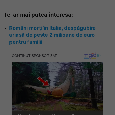
Te-ar mai putea interesa:
Români morți în Italia, despăgubire
uriașă de peste 2 milioane de euro
pentru familii