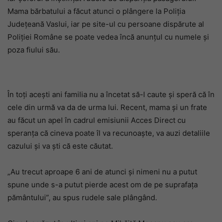
Mama bărbatului a făcut atunci o plângere la Poliția
Județeană Vaslui, iar pe site-ul cu persoane dispărute al
Poliției Române se poate vedea încă anunțul cu numele și
poza fiului său.
În toți acești ani familia nu a încetat să-l caute și speră că în
cele din urmă va da de urma lui. Recent, mama și un frate
au făcut un apel în cadrul emisiunii Acces Direct cu
speranța că cineva poate îl va recunoaște, va auzi detaliile
cazului și va ști că este căutat.
„Au trecut aproape 6 ani de atunci și nimeni nu a putut
spune unde s-a putut pierde acest om de pe suprafața
pământului”, au spus rudele sale plângând.