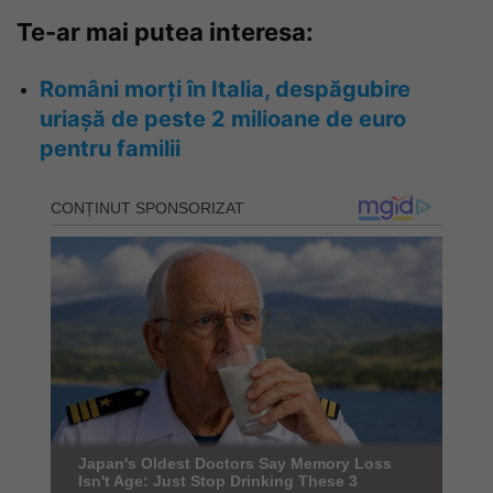
Te-ar mai putea interesa:
Români morți în Italia, despăgubire
uriașă de peste 2 milioane de euro
pentru familii