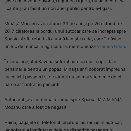
șase ani în zona Savona, regiunea Liguria, nu au încetat să-
l caute și au făcut un nou apel public pentru a-l găsi.
Mihăiță Mocanu avea atunci 33 de ani și pe 26 octombrie
2017 călătorea la bordul unui autocar care se îndrepta spre
Spania. Ar fi trebuit să ajungă la niște rude, care îi găsise
un loc de muncă în agricultură, menționează
Vremea Nouă
.
În zona orașului Savona șoferul autocarului a oprit la o
benzinărie pentru un popas. Mihăiță ar fi coborât împreună
cu ceilalți pasageri și de atunci nu se mai știe nimic de el,
parcă ar fi intrat în pământ!
Autocarul și-a continuat drumul spre Spania, fără Mihăiță
Mocanu care a fost de negăsit.
Haina, bagajele și telefonul tânărului au rămas în autocar,
iar șoferul a înștiințat rudele de dispariția pasagerului.