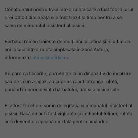
Conaționalul nostru trăia într-o rulotă care a luat foc în jurul
orei 04:00 dimineața și a fost trezit la timp pentru a se
salva de mieunatul insistent al pisicii.
Bărbatul român trăiește de mulți ani la Latina și în ultimii 5
ani locuia într-o rulota amplasată în zona Astura,
informează
Latina Quotidiano
.
Se pare că flăcările, pornite de la un dispozitiv de încălzire
sau de la un aragaz, au cuprins rapid întreaga rulotă,
punând în pericol viața bărbatului, dar și a pisicii sale.
El a fost trezit din somn de agitația și mieunatul insistent al
pisicii. Dacă nu ar fi fost vigilența și instinctul felinei, rulota
ar fi devenit o capcană mortală pentru amândoi.