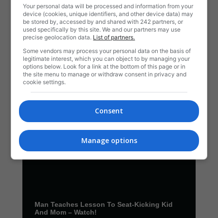
Your personal data will be processed and information from your
device (cookies, unique identifiers, and other device data) may
be stored by, accessed by and shared with 242 partners, or
used specifically by this site. We and our partners may use
precise geolocation data.
List of partners.
Some vendors may process your personal data on the basis of
legitimate interest, which you can object to by managing your
options below. Look for a link at the bottom of this page or in
the site menu to manage or withdraw consent in privacy and
cookie settings.
Consent
Manage options