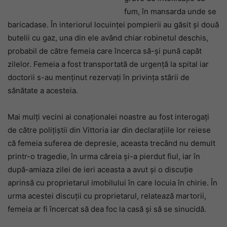
fum, în mansarda unde se
baricadase. În interiorul locuinței pompierii au găsit și două
butelii cu gaz, una din ele având chiar robinetul deschis,
probabil de către femeia care încerca să-și pună capăt
zilelor. Femeia a fost transportată de urgență la spital iar
doctorii s-au menținut rezervați în privința stării de
sănătate a acesteia.
Mai mulți vecini ai conaționalei noastre au fost interogați
de către polițiștii din Vittoria iar din declarațiile lor reiese
că femeia suferea de depresie, aceasta trecând nu demult
printr-o tragedie, în urma căreia și-a pierdut fiul, iar în
după-amiaza zilei de ieri aceasta a avut și o discuție
aprinsă cu proprietarul imobilului în care locuia în chirie. În
urma acestei discuții cu proprietarul, relatează martorii,
femeia ar fi încercat să dea foc la casă și să se sinucidă.