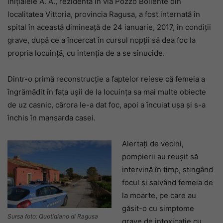
inițialele A. A., rezidentă în via Pozzo Bollente din
localitatea Vittoria, provincia Ragusa, a fost internată în
spital în această dimineață de 24 ianuarie, 2017, în condiții
grave, după ce a încercat în cursul nopții să dea foc la
propria locuință, cu intenția de a se sinucide.
Dintr-o primă reconstrucție a faptelor reiese că femeia a
îngrămădit în fața ușii de la locuința sa mai multe obiecte
de uz casnic, cărora le-a dat foc, apoi a încuiat ușa și s-a
închis în mansarda casei.
Alertați de vecini,
pompierii au reușit să
intervină în timp, stingând
focul și salvând femeia de
la moarte, pe care au
găsit-o cu simptome
Sursa foto: Quotidiano di Ragusa
grave de intoxicație cu