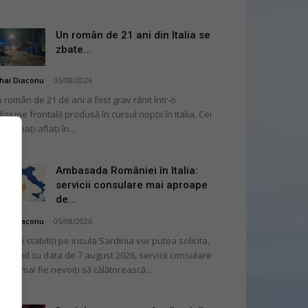
Un român de 21 ani din Italia se
zbate...
hai Diaconu
-
05/08/2026
 român de 21 de ani a fost grav rănit într-o
liziune frontală produsă în cursul nopții în Italia. Cei
i bărbați aflați în...
Ambasada României în Italia:
servicii consulare mai aproape
de...
hai Diaconu
-
05/08/2026
mânii stabiliți pe insula Sardinia vor putea solicita,
cepând cu data de 7 august 2026, servicii consulare
ră să mai fie nevoiți să călătorească...