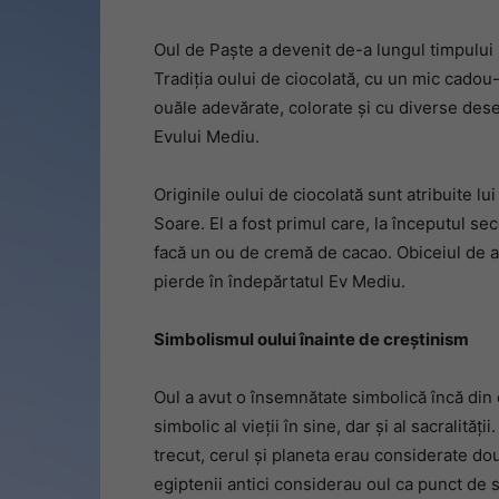
Oul de Paște a devenit de-a lungul timpului 
Tradiția oului de ciocolată, cu un mic cadou-s
ouăle adevărate, colorate și cu diverse dese
Evului Mediu.
Originile oului de ciocolată sunt atribuite l
Soare. El a fost primul care, la începutul seco
facă un ou de cremă de cacao. Obiceiul de a 
pierde în îndepărtatul Ev Mediu.
Simbolismul oului înainte de creștinism
Oul a avut o însemnătate simbolică încă din c
simbolic al vieții în sine, dar și al sacralit
trecut, cerul și planeta erau considerate do
egiptenii antici considerau oul ca punct de s