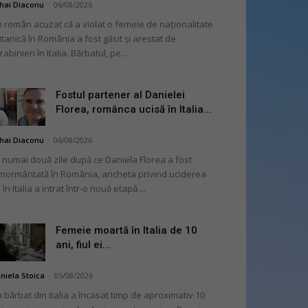
hai Diaconu
-
06/08/2026
 român acuzat că a violat o femeie de naționalitate
itanică în România a fost găsit și arestat de
rabinieri în Italia. Bărbatul, pe...
Fostul partener al Danielei
Florea, românca ucisă în Italia...
hai Diaconu
-
06/08/2026
 numai două zile după ce Daniela Florea a fost
mormântată în România, ancheta privind uciderea
 în Italia a intrat într-o nouă etapă....
Femeie moartă în Italia de 10
ani, fiul ei...
niela Stoica
-
05/08/2026
 bărbat din Italia a încasat timp de aproximativ 10