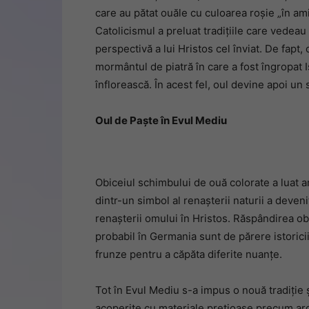
care au pătat ouăle cu culoarea roșie „în amin
Catolicismul a preluat tradițiile care vedeau
perspectivă a lui Hristos cel înviat. De fapt,
mormântul de piatră în care a fost îngropat Is
înflorească. În acest fel, oul devine apoi un s
Oul de Paște în Evul Mediu
Obiceiul schimbului de ouă colorate a luat a
dintr-un simbol al renașterii naturii a deve
renașterii omului în Hristos. Răspândirea ob
probabil în Germania sunt de părere istoricii
frunze pentru a căpăta diferite nuanțe.
Tot în Evul Mediu s-a impus o nouă tradiție ș
acoperite cu materiale prețioase precum argin