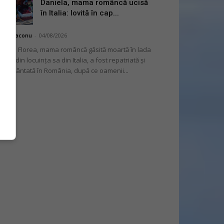
Daniela, mama româncă ucisă
în Italia: lovită în cap...
hai Diaconu
-
04/08/2026
niela Florea, mama româncă găsită moartă în lada
tului din locuința sa din Italia, a fost repatriată și
mormântată în România, după ce oamenii...