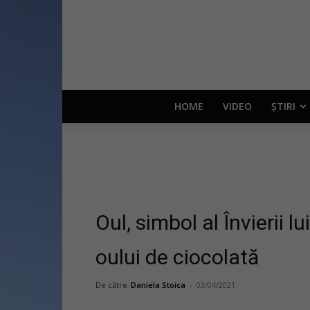
HOME
VIDEO
ȘTIRI
Oul, simbol al Învierii lu
oului de ciocolată
De către
Daniela Stoica
-
03/04/2021