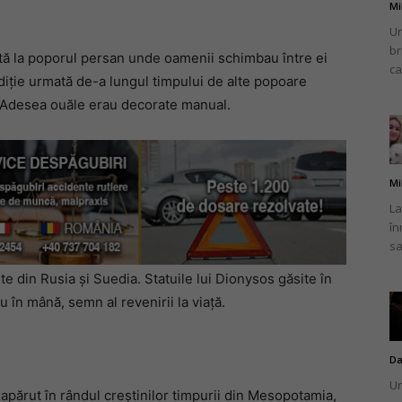
Mi
Un
br
ată la poporul persan unde oamenii schimbau între ei
ca
adiție urmată de-a lungul timpului de alte popoare
ii. Adesea ouăle erau decorate manual.
Mi
La
în
sa
e din Rusia și Suedia. Statuile lui Dionysos găsite în
 în mână, semn al revenirii la viață.
Da
Un
a apărut în rândul creștinilor timpurii din Mesopotamia,