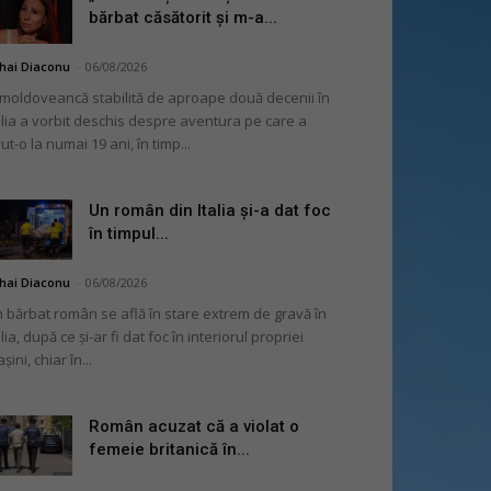
bărbat căsătorit și m-a...
hai Diaconu
-
06/08/2026
moldoveancă stabilită de aproape două decenii în
alia a vorbit deschis despre aventura pe care a
ut-o la numai 19 ani, în timp...
Un român din Italia și-a dat foc
în timpul...
hai Diaconu
-
06/08/2026
 bărbat român se află în stare extrem de gravă în
alia, după ce și-ar fi dat foc în interiorul propriei
șini, chiar în...
Român acuzat că a violat o
femeie britanică în...