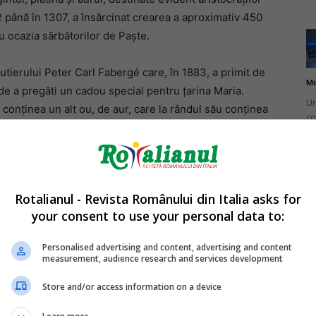
72 până în 1307, a însărcinat crearea a aproximativ 450
u ocazia sărbătorilor de Paște.
jutierului Peter Carl Fabergé care, în 1883, a primit de
Mi
a de a pregăti un cadou special pentru țarina Maria.
Un
 conținea un alt ou, de aur, care la rândul său conținea
co
iale și un puișor de aur. Faima primului ou Fabergé a
do
iei cadoului din interiorul oului.
Rotalianul - Revista Românului din Italia asks for
your consent to use your personal data to:
Mi
Ro
Personalised advertising and content, advertising and content
measurement, audience research and services development
în
fă
Store and/or access information on a device