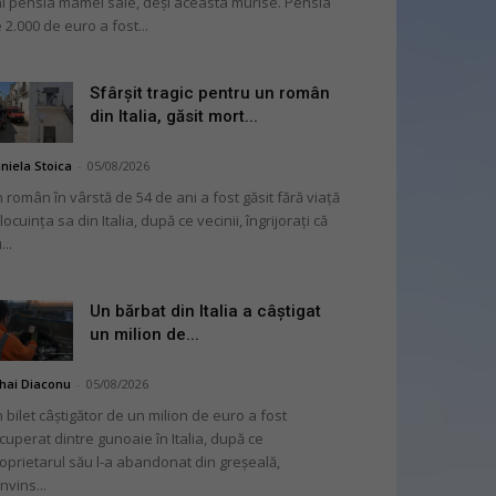
i pensia mamei sale, deși aceasta murise. Pensia
 2.000 de euro a fost...
Sfârșit tragic pentru un român
din Italia, găsit mort...
niela Stoica
-
05/08/2026
 român în vârstă de 54 de ani a fost găsit fără viață
 locuința sa din Italia, după ce vecinii, îngrijorați că
...
Un bărbat din Italia a câștigat
un milion de...
hai Diaconu
-
05/08/2026
 bilet câștigător de un milion de euro a fost
cuperat dintre gunoaie în Italia, după ce
oprietarul său l-a abandonat din greșeală,
nvins...