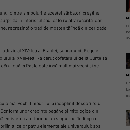
unul dintre simbolurile acestei sărbători creștine.
Mi
urpriză în interiorul său, este relativ recentă, dar
O 
ne, reprezintă o tradiție moștenită încă din perioada
It
românului
av
ui Ludovic al XIV-lea al Franței, supranumit Regele
lului al XVIII-lea, i-a cerut cofetarului de la Curte să
dărui ouă la Paște este însă mult mai vechi și se
din
Mi
Un
It
ma
ele mai vechi timpuri, el a îndeplinit deseori rolul
Italia
ății. Conform unor credințe păgâne și mitologice din
uă emisfere care formau un singur ou, în timp ce
prijin al celor patru elemente ale universului: apa,