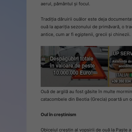
aerul, pământul și focul.
Tradiția dăruirii ouălor este deja document
ouă la apariția sezonului de primăvară, o tr
antice, cum ar fi egiptenii, grecii și chinez
Ouă de argilă au fost găsite în multe mormint
catacombele din Beotia (Grecia) poartă un ou
Oul în creștinism
Obiceiul creștin al vopsirii de ouă la Paște 