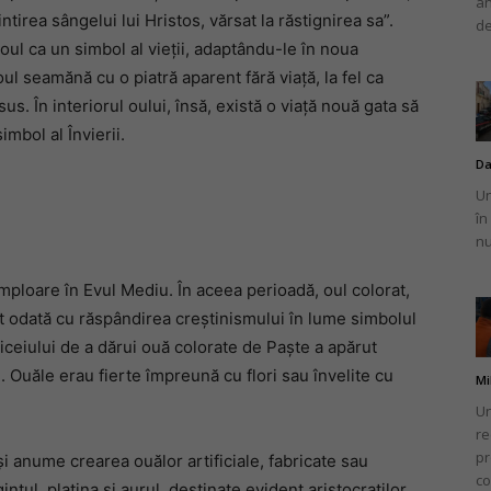
an
tirea sângelui lui Hristos, vărsat la răstignirea sa”.
de
 oul ca un simbol al vieții, adaptându-le în noua
 oul seamănă cu o piatră aparent fără viață, la fel ca
us. În interiorul oului, însă, există o viață nouă gata să
imbol al Învierii.
Da
Un
în
nu
mploare în Evul Mediu. În aceea perioadă, oul colorat,
nit odată cu răspândirea creștinismului în lume simbolul
iceiului de a dărui ouă colorate de Paște a apărut
. Ouăle erau fierte împreună cu flori sau învelite cu
Mi
Un
re
pr
i anume crearea ouălor artificiale, fabricate sau
co
tul, platina și aurul, destinate evident aristocraților