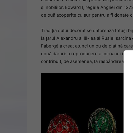
și nobililor. Edward I, regele Angliei din 12
de ouă acoperite cu aur pentru a fi donate c
Tradiția oului decorat se datorează totuși bi
la țarul Alexandru al III-lea al Rusiei sarcin
Fabergé a creat atunci un ou de platină care
două daruri: o reproducere a coroanei imper
contribuit, de asemenea, la răspândirea tradiț