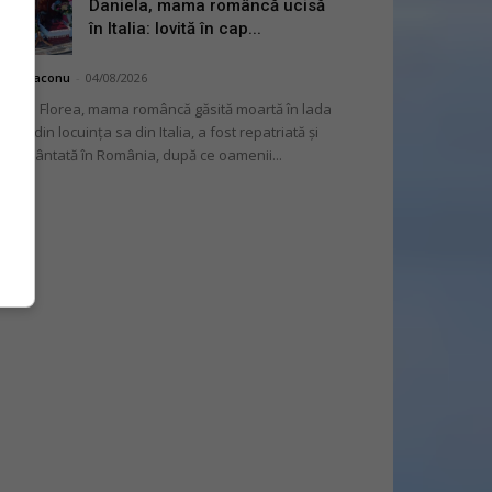
Daniela, mama româncă ucisă
în Italia: lovită în cap...
hai Diaconu
-
04/08/2026
niela Florea, mama româncă găsită moartă în lada
tului din locuința sa din Italia, a fost repatriată și
mormântată în România, după ce oamenii...