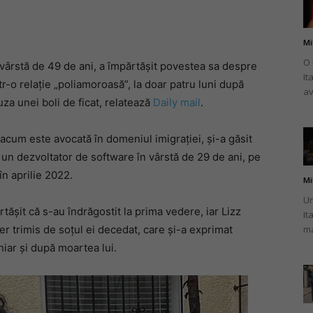
Mi
O 
 vârstă de 49 de ani, a împărtășit povestea sa despre
It
românului
tr-o relație „poliamoroasă”, la doar patru luni după
av
uza unei boli de ficat, relatează
Daily mail
.
 acum este avocată în domeniul imigrației, și-a găsit
 un dezvoltator de software în vârstă de 29 de ani, pe
din
 în aprilie 2022.
Mi
Un
rtășit că s-au îndrăgostit la prima vedere, iar Lizz
It
er trimis de soțul ei decedat, care și-a exprimat
ma
hiar și după moartea lui.
Italia