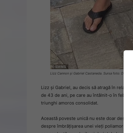
Lizz Cannon și Gabriel Castaneda. Sursa foto: Daily m
Lizz și Gabriel, au decis să atragă în relați
de 43 de ani, pe care au întâlnit-o în februa
triunghi amoros consolidat.
Această poveste unică nu este doar despre g
despre îmbrățișarea unei vieți poliamoroase