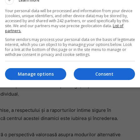
Learn more
ață.
Your personal data will be processed and information from your device
(cookies, unique identifiers, and other device data) may be stored by,
accessed by and shared with 242 partners, or used specifically by this
Mi
site. We and our partners may use precise geolocation data.
List of
partners.
Da
pa
Some vendors may process your personal data on the basis of legitimate
în
interest, which you can object to by managing your options below. Look
for a link at the bottom of this page or in the site menu to manage or
withdraw consent in privacy and cookie settings.
3 în grădina lor din Florida, practică un stil de viață
e și prieteni.
Manage options
Consent
săptămâni pentru un weekend prelungit, explorând
ndividual.
se, a respectului și a raporturilor intime sigure în
 că centrul acestei dinamici este iubirea și încrederea.
eră o perspectivă valoroasă asupra modurilor alternative