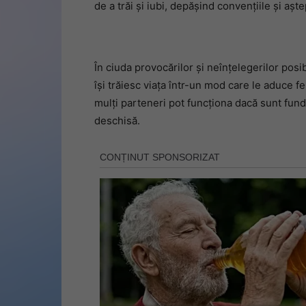
de a trăi și iubi, depășind convențiile și aște
În ciuda provocărilor și neînțelegerilor posib
își trăiesc viața într-un mod care le aduce fer
mulți parteneri pot funcționa dacă sunt fu
deschisă.