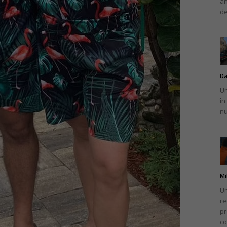
an
de
Da
Un
în
nu
Mi
Un
re
pr
co