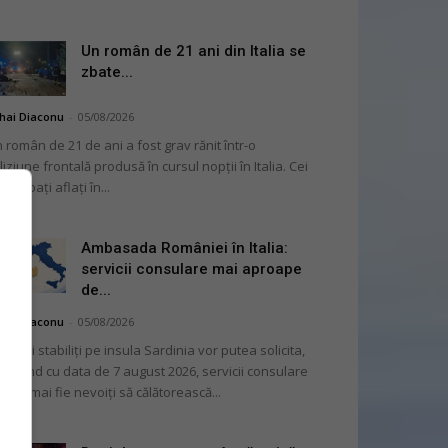
Un român de 21 ani din Italia se
zbate...
hai Diaconu
-
05/08/2026
 român de 21 de ani a fost grav rănit într-o
liziune frontală produsă în cursul nopții în Italia. Cei
i bărbați aflați în...
Ambasada României în Italia:
servicii consulare mai aproape
de...
hai Diaconu
-
05/08/2026
mânii stabiliți pe insula Sardinia vor putea solicita,
cepând cu data de 7 august 2026, servicii consulare
ră să mai fie nevoiți să călătorească...