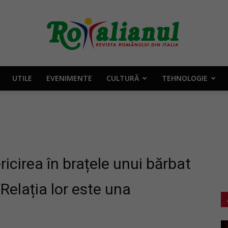
UTILE
EVENIMENTE
CULTURĂ
TEHNOLOGIE
Rotalianul
–
ricirea în brațele unui bărbat
Relația lor este una
Revista