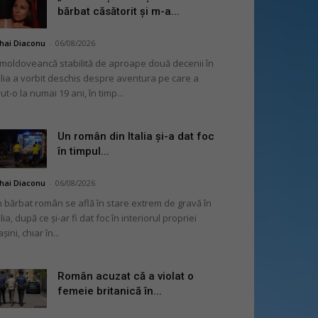
bărbat căsătorit și m-a...
hai Diaconu
-
06/08/2026
moldoveancă stabilită de aproape două decenii în
alia a vorbit deschis despre aventura pe care a
ut-o la numai 19 ani, în timp...
Un român din Italia și-a dat foc
în timpul...
hai Diaconu
-
06/08/2026
 bărbat român se află în stare extrem de gravă în
alia, după ce și-ar fi dat foc în interiorul propriei
șini, chiar în...
Român acuzat că a violat o
femeie britanică în...