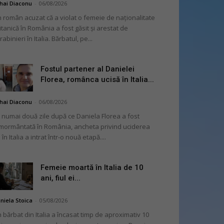
hai Diaconu
-
06/08/2026
 român acuzat că a violat o femeie de naționalitate
itanică în România a fost găsit și arestat de
rabinieri în Italia. Bărbatul, pe...
Fostul partener al Danielei
Florea, românca ucisă în Italia...
hai Diaconu
-
06/08/2026
 numai două zile după ce Daniela Florea a fost
mormântată în România, ancheta privind uciderea
 în Italia a intrat într-o nouă etapă....
Femeie moartă în Italia de 10
ani, fiul ei...
niela Stoica
-
05/08/2026
 bărbat din Italia a încasat timp de aproximativ 10