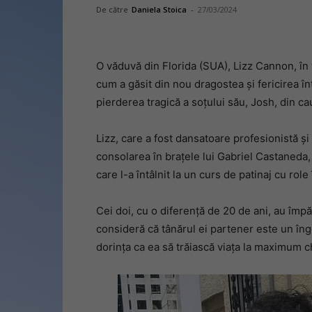
De către
Daniela Stoica
-
27/03/2024
O văduvă din Florida (SUA), Lizz Cannon, în
cum a găsit din nou dragostea și fericirea în
pierderea tragică a soțului său, Josh, din ca
Lizz, care a fost dansatoare profesionistă și
consolarea în brațele lui Gabriel Castaneda,
care l-a întâlnit la un curs de patinaj cu role
Cei doi, cu o diferență de 20 de ani, au împă
consideră că tânărul ei partener este un îng
dorința ca ea să trăiască viața la maximum c