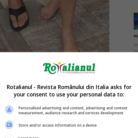
Mi
Un
co
do
ail
Rotalianul - Revista Românului din Italia asks for
e o a treia persoană. Acum, împreună cu Fatima, în vârstă
your consent to use your personal data to:
rie 2023 printr-o aplicație de întâlniri, formează un
Mi
Ro
Personalised advertising and content, advertising and content
measurement, audience research and services development
în
fă
ăsirea dragostei după o pierdere dureroasă, ci și
Store and/or access information on a device
 care, după cum explică Lizz, este în deplină