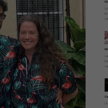
Mi
Un
br
ca
Mi
La
în
sa
Da
Un