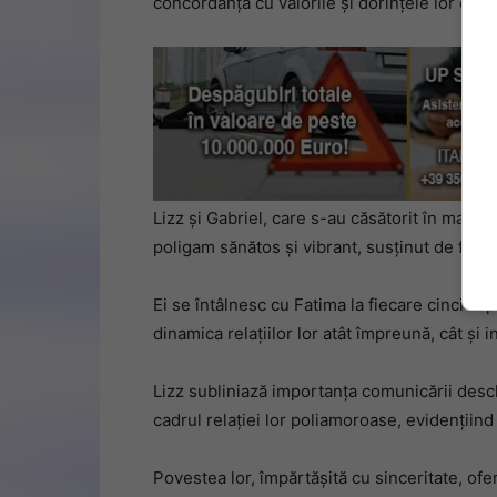
concordanță cu valorile și dorințele lor de vi
Lizz și Gabriel, care s-au căsătorit în mai 202
poligam sănătos și vibrant, susținut de famili
Ei se întâlnesc cu Fatima la fiecare cinci 
dinamica relațiilor lor atât împreună, cât și i
Lizz subliniază importanța comunicării deschi
cadrul relației lor poliamoroase, evidențiind
Povestea lor, împărtășită cu sinceritate, of