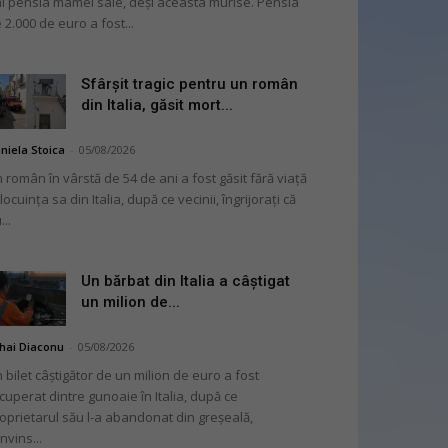
i pensia mamei sale, deși aceasta murise. Pensia
 2.000 de euro a fost...
Sfârșit tragic pentru un român
din Italia, găsit mort...
niela Stoica
-
05/08/2026
 român în vârstă de 54 de ani a fost găsit fără viață
 locuința sa din Italia, după ce vecinii, îngrijorați că
...
Un bărbat din Italia a câștigat
un milion de...
hai Diaconu
-
05/08/2026
 bilet câștigător de un milion de euro a fost
cuperat dintre gunoaie în Italia, după ce
oprietarul său l-a abandonat din greșeală,
nvins...