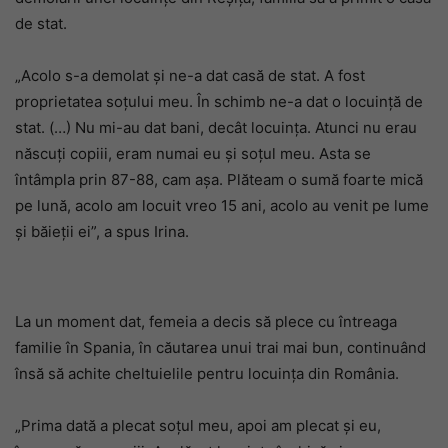
de stat.
„Acolo s-a demolat și ne-a dat casă de stat. A fost
proprietatea soțului meu. În schimb ne-a dat o locuință de
stat. (…) Nu mi-au dat bani, decât locuința. Atunci nu erau
născuți copiii, eram numai eu și soțul meu. Asta se
întâmpla prin 87-88, cam așa. Plăteam o sumă foarte mică
pe lună, acolo am locuit vreo 15 ani, acolo au venit pe lume
și băieții ei”, a spus Irina.
La un moment dat, femeia a decis să plece cu întreaga
familie în Spania, în căutarea unui trai mai bun, continuând
însă să achite cheltuielile pentru locuința din România.
„Prima dată a plecat soțul meu, apoi am plecat și eu,