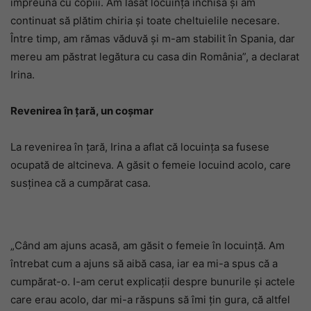
împreună cu copiii. Am lăsat locuința închisă și am
continuat să plătim chiria și toate cheltuielile necesare.
Între timp, am rămas văduvă și m-am stabilit în Spania, dar
mereu am păstrat legătura cu casa din România”, a declarat
Irina.
Revenirea în țară, un coșmar
La revenirea în țară, Irina a aflat că locuința sa fusese
ocupată de altcineva. A găsit o femeie locuind acolo, care
susținea că a cumpărat casa.
„Când am ajuns acasă, am găsit o femeie în locuință. Am
întrebat cum a ajuns să aibă casa, iar ea mi-a spus că a
cumpărat-o. I-am cerut explicații despre bunurile și actele
care erau acolo, dar mi-a răspuns să îmi țin gura, că altfel