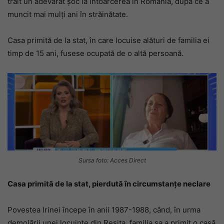
trăit un adevărat șoc la întoarcerea în România, după ce a
muncit mai mulți ani în străinătate.
Casa primită de la stat, în care locuise alături de familia ei
timp de 15 ani, fusese ocupată de o altă persoană.
Sursa foto: Acces Direct
Casa primită de la stat, pierdută în circumstanțe neclare
Povestea Irinei începe în anii 1987-1988, când, în urma
demolării unei locuințe din Reșița, familia sa a primit o casă