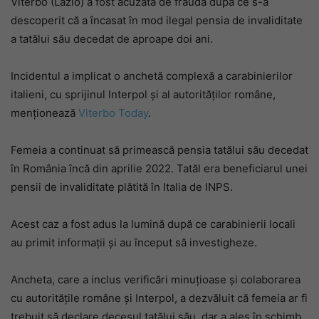
Viterbo (Lazio) a fost acuzată de fraudă după ce s-a
descoperit că a încasat în mod ilegal pensia de invaliditate
a tatălui său decedat de aproape doi ani.
Incidentul a implicat o anchetă complexă a carabinierilor
italieni, cu sprijinul Interpol și al autorităților române,
menționează
Viterbo Today
.
Femeia a continuat să primească pensia tatălui său decedat
în România încă din aprilie 2022. Tatăl era beneficiarul unei
pensii de invaliditate plătită în Italia de INPS.
Acest caz a fost adus la lumină după ce carabinierii locali
au primit informații și au început să investigheze.
Ancheta, care a inclus verificări minuțioase și colaborarea
cu autoritățile române și Interpol, a dezvăluit că femeia ar fi
trebuit să declare decesul tatălui său, dar a ales în schimb