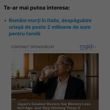
Te-ar mai putea interesa:
Români morți în Italia, despăgubire
uriașă de peste 2 milioane de euro
pentru familii