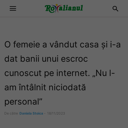
O femeie a vândut casa și i-a
dat banii unui escroc
cunoscut pe internet. „Nu l-
am întâlnit niciodată
personal”
De către
Daniela Stoica
-
18/11/2023