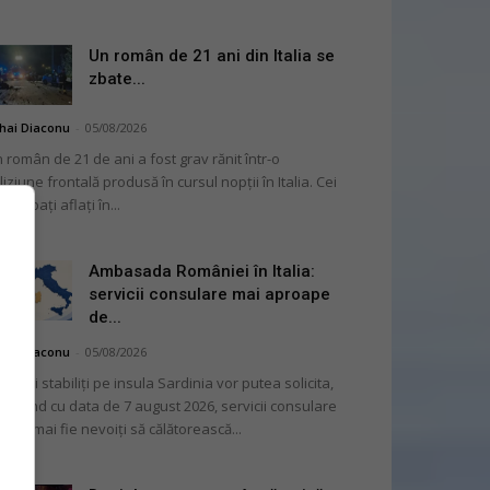
Un român de 21 ani din Italia se
zbate...
hai Diaconu
-
05/08/2026
 român de 21 de ani a fost grav rănit într-o
liziune frontală produsă în cursul nopții în Italia. Cei
i bărbați aflați în...
Ambasada României în Italia:
servicii consulare mai aproape
de...
hai Diaconu
-
05/08/2026
mânii stabiliți pe insula Sardinia vor putea solicita,
cepând cu data de 7 august 2026, servicii consulare
ră să mai fie nevoiți să călătorească...