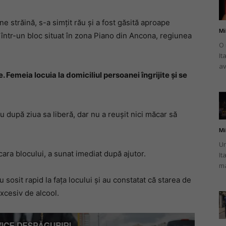
ine străină, s-a simțit rău și a fost găsită aproape
Mi
 într-un bloc situat în zona Piano din Ancona, regiunea
O 
It
românului
av
. Femeia locuia la domiciliul persoanei îngrijite și se
iu după ziua sa liberă, dar nu a reușit nici măcar să
din
Mi
Un
cara blocului, a sunat imediat după ajutor.
It
ma
 sosit rapid la fața locului și au constatat că starea de
Italia
xcesiv de alcool.