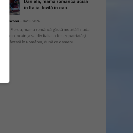
Daniela, mama româncă ucisă
în Italia: lovită în cap...
hai Diaconu
-
04/08/2026
niela Florea, mama româncă găsită moartă în lada
tului din locuința sa din Italia, a fost repatriată și
mormântată în România, după ce oamenii...