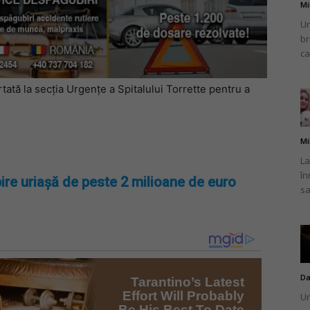
Mi
Un
br
ca
rtată la secția Urgențe a Spitalului Torrette pentru a
Mi
La
în
ire uriașă de peste 2 milioane de euro
sa
Da
Un