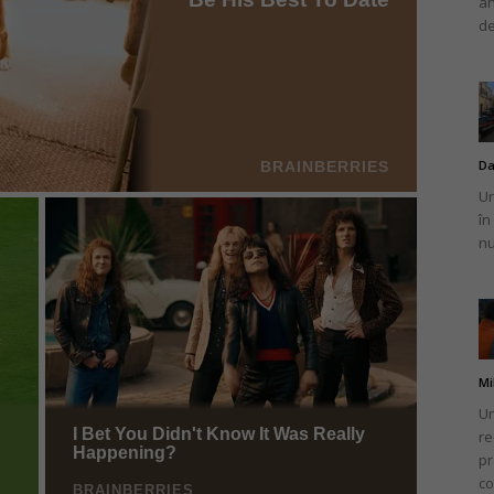
an
de
Da
Un
în
nu
Mi
Un
re
pr
co