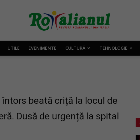
UTILE
EVENIMENTE
CULTURĂ
TEHNOLOGIE
Rotalianul
–
 întors beată criță la locul de
ră. Dusă de urgență la spital
Revista