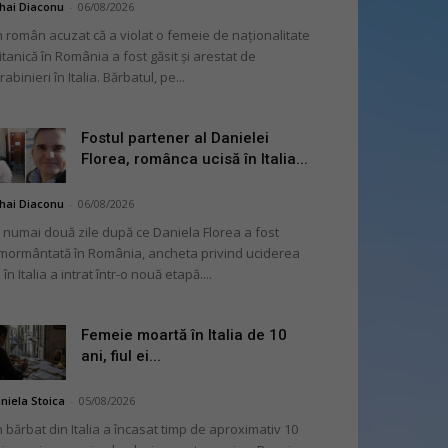
hai Diaconu
-
06/08/2026
 român acuzat că a violat o femeie de naționalitate
itanică în România a fost găsit și arestat de
rabinieri în Italia. Bărbatul, pe...
Fostul partener al Danielei
Florea, românca ucisă în Italia...
hai Diaconu
-
06/08/2026
 numai două zile după ce Daniela Florea a fost
mormântată în România, ancheta privind uciderea
 în Italia a intrat într-o nouă etapă....
Femeie moartă în Italia de 10
ani, fiul ei...
niela Stoica
-
05/08/2026
 bărbat din Italia a încasat timp de aproximativ 10