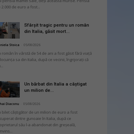
i pensia mamei sale, deși aceasta murise. Pensia
 2.000 de euro a fost...
Sfârșit tragic pentru un român
din Italia, găsit mort...
niela Stoica
-
05/08/2026
 român în vârstă de 54 de ani a fost găsit fără viață
 locuința sa din Italia, după ce vecinii, îngrijorați că
...
Un bărbat din Italia a câștigat
un milion de...
hai Diaconu
-
05/08/2026
 bilet câștigător de un milion de euro a fost
cuperat dintre gunoaie în Italia, după ce
oprietarul său l-a abandonat din greșeală,
nvins...