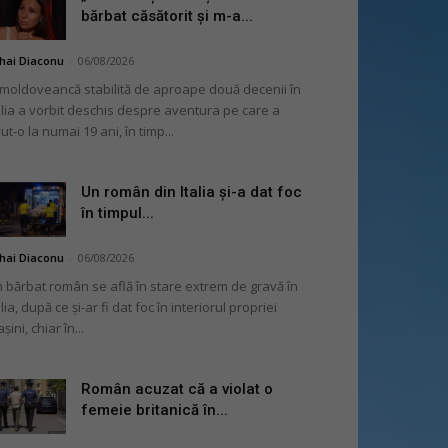
bărbat căsătorit și m-a...
hai Diaconu
-
06/08/2026
moldoveancă stabilită de aproape două decenii în
alia a vorbit deschis despre aventura pe care a
ut-o la numai 19 ani, în timp...
Un român din Italia și-a dat foc
în timpul...
hai Diaconu
-
06/08/2026
 bărbat român se află în stare extrem de gravă în
alia, după ce și-ar fi dat foc în interiorul propriei
șini, chiar în...
Român acuzat că a violat o
femeie britanică în...