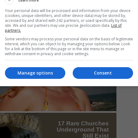
Learn more
Your personal data will be processed and information from your device
(cookies, unique identifiers, and other device data) may be stored by,
accessed by and shared with 242 partners, or used specifically by this
Mi
site. We and our partners may use precise geolocation data.
List of
partners.
Da
pa
Some vendors may process your personal data on the basis of legitimate
în
interest, which you can object to by managing your options below. Look
for a link at the bottom of this page or in the site menu to manage or
withdraw consent in privacy and cookie settings.
Manage options
Consent