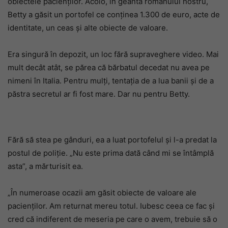
obiectele pacienților. Acolo, în geanta românului nostru,
Betty a găsit un portofel ce conținea 1.300 de euro, acte de
identitate, un ceas și alte obiecte de valoare.
Era singură în depozit, un loc fără supraveghere video. Mai
mult decât atât, se părea că bărbatul decedat nu avea pe
nimeni în Italia. Pentru mulți, tentația de a lua banii și de a
păstra secretul ar fi fost mare. Dar nu pentru Betty.
Fără să stea pe gânduri, ea a luat portofelul și l-a predat la
postul de poliție. „Nu este prima dată când mi se întâmplă
asta”, a mărturisit ea.
„În numeroase ocazii am găsit obiecte de valoare ale
pacienților. Am returnat mereu totul. Iubesc ceea ce fac și
cred că indiferent de meseria pe care o avem, trebuie să o