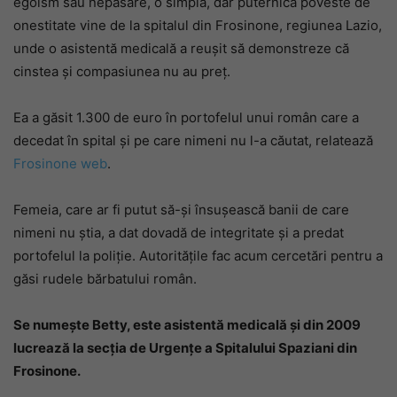
egoism sau nepăsare, o simplă, dar puternică poveste de
onestitate vine de la spitalul din Frosinone, regiunea Lazio,
unde o asistentă medicală a reușit să demonstreze că
cinstea și compasiunea nu au preț.
Ea a găsit 1.300 de euro în portofelul unui român care a
decedat în spital și pe care nimeni nu l-a căutat, relatează
Frosinone web
.
Femeia, care ar fi putut să-și însușească banii de care
nimeni nu știa, a dat dovadă de integritate și a predat
portofelul la poliție. Autoritățile fac acum cercetări pentru a
găsi rudele bărbatului român.
Se numește Betty, este asistentă medicală și din 2009
lucrează la secția de Urgențe a Spitalului Spaziani din
Frosinone.