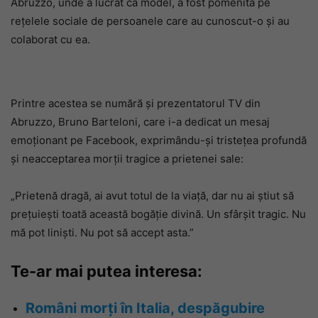
Abruzzo, unde a lucrat ca model, a fost pomenită pe
rețelele sociale de persoanele care au cunoscut-o și au
colaborat cu ea.
Printre acestea se numără și prezentatorul TV din
Abruzzo, Bruno Barteloni, care i-a dedicat un mesaj
emoționant pe Facebook, exprimându-și tristețea profundă
și neacceptarea morții tragice a prietenei sale:
„Prietenă dragă, ai avut totul de la viață, dar nu ai știut să
prețuiești toată această bogăție divină. Un sfârșit tragic. Nu
mă pot liniști. Nu pot să accept asta.”
Te-ar mai putea interesa:
Români morți în Italia, despăgubire