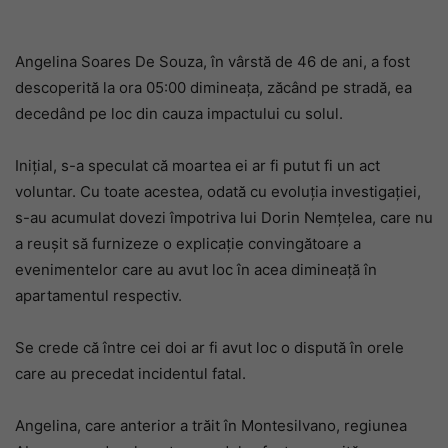
Angelina Soares De Souza, în vârstă de 46 de ani, a fost
descoperită la ora 05:00 dimineața, zăcând pe stradă, ea
decedând pe loc din cauza impactului cu solul.
Inițial, s-a speculat că moartea ei ar fi putut fi un act
voluntar. Cu toate acestea, odată cu evoluția investigației,
s-au acumulat dovezi împotriva lui Dorin Nemțelea, care nu
a reușit să furnizeze o explicație convingătoare a
evenimentelor care au avut loc în acea dimineață în
apartamentul respectiv.
Se crede că între cei doi ar fi avut loc o dispută în orele
care au precedat incidentul fatal.
Angelina, care anterior a trăit în Montesilvano, regiunea