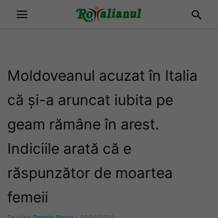
Moldoveanul acuzat în Italia
că și-a aruncat iubita pe
geam rămâne în arest.
Indiciile arată că e
răspunzător de moartea
femeii
De către
Daniela Stoica
-
09/04/2024