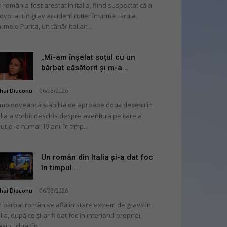
 român a fost arestat în Italia, fiind suspectat că a
ovocat un grav accident rutier în urma căruia
rmelo Purita, un tânăr italian...
„Mi-am înșelat soțul cu un
bărbat căsătorit și m-a...
hai Diaconu
-
06/08/2026
moldoveancă stabilită de aproape două decenii în
alia a vorbit deschis despre aventura pe care a
ut-o la numai 19 ani, în timp...
Un român din Italia și-a dat foc
în timpul...
hai Diaconu
-
06/08/2026
 bărbat român se află în stare extrem de gravă în
alia, după ce și-ar fi dat foc în interiorul propriei
șini, chiar în...