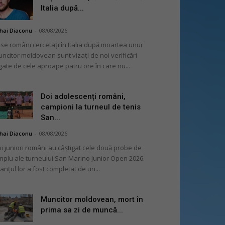
Italia după...
hai Diaconu
-
08/08/2026
se români cercetați în Italia după moartea unui
ncitor moldovean sunt vizați de noi verificări
gate de cele aproape patru ore în care nu...
Doi adolescenți români,
campioni la turneul de tenis
San...
hai Diaconu
-
08/08/2026
i juniori români au câștigat cele două probe de
mplu ale turneului San Marino Junior Open 2026.
lanțul lor a fost completat de un...
Muncitor moldovean, mort în
prima sa zi de muncă...