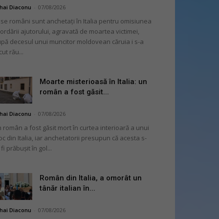
hai Diaconu
-
07/08/2026
se români sunt anchetați în Italia pentru omisiunea
ordării ajutorului, agravată de moartea victimei,
pă decesul unui muncitor moldovean căruia i s-a
cut rău...
Moarte misterioasă în Italia: un
român a fost găsit...
hai Diaconu
-
07/08/2026
 român a fost găsit mort în curtea interioară a unui
oc din Italia, iar anchetatorii presupun că acesta s-
 fi prăbușit în gol...
Român din Italia, a omorât un
tânăr italian în...
hai Diaconu
-
07/08/2026