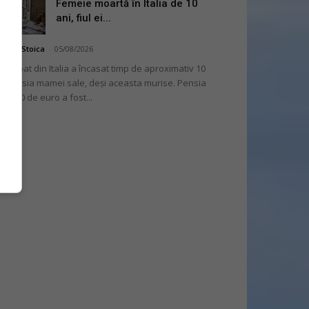
Femeie moartă în Italia de 10
ani, fiul ei...
niela Stoica
-
05/08/2026
 bărbat din Italia a încasat timp de aproximativ 10
i pensia mamei sale, deși aceasta murise. Pensia
 2.000 de euro a fost...