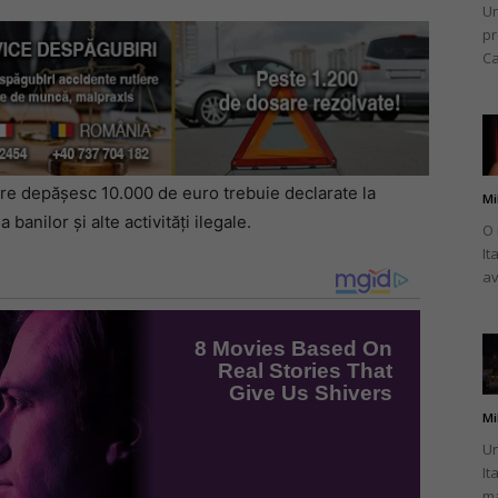
Un
pr
Ca
are depășesc 10.000 de euro trebuie declarate la
Mi
banilor și alte activități ilegale.
O 
It
av
Mi
Un
It
ma