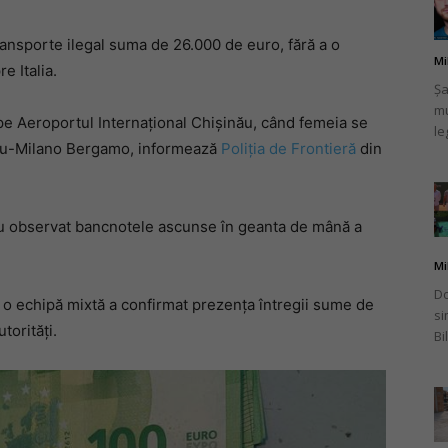
ansporte ilegal suma de 26.000 de euro, fără a o
Mi
e Italia.
Șa
mu
românului
, pe Aeroportul Internațional Chișinău, când femeia se
le
inău-Milano Bergamo, informează
Poliția de Frontieră
din
i au observat bancnotele ascunse în geanta de mână a
din
Mi
Do
de o echipă mixtă a confirmat prezența întregii sume de
si
torități.
Bi
Italia