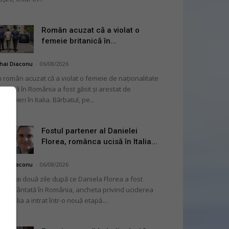
Român acuzat că a violat o
femeie britanică în...
hai Diaconu
-
06/08/2026
 român acuzat că a violat o femeie de naționalitate
itanică în România a fost găsit și arestat de
rabinieri în Italia. Bărbatul, pe...
Fostul partener al Danielei
Florea, românca ucisă în Italia...
hai Diaconu
-
06/08/2026
 numai două zile după ce Daniela Florea a fost
mormântată în România, ancheta privind uciderea
 în Italia a intrat într-o nouă etapă....