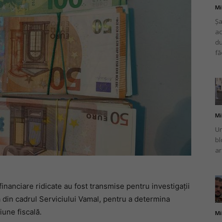
Mi
Șa
ac
du
fă
Mi
Un
bl
ar
financiare ridicate au fost transmise pentru investigații
 din cadrul Serviciului Vamal, pentru a determina
iune fiscală.
Mi