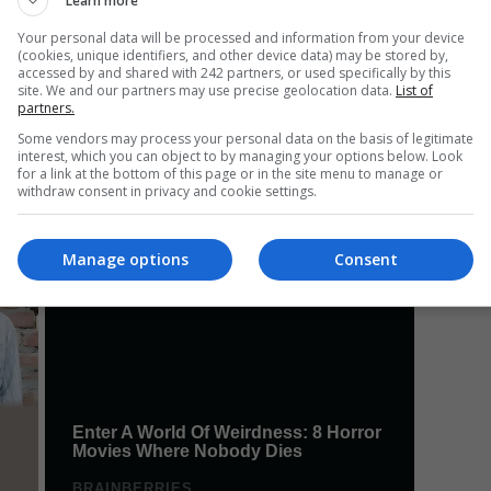
Learn more
Your personal data will be processed and information from your device
(cookies, unique identifiers, and other device data) may be stored by,
accessed by and shared with 242 partners, or used specifically by this
Da
site. We and our partners may use precise geolocation data.
List of
partners.
Un
an
Some vendors may process your personal data on the basis of legitimate
de
interest, which you can object to by managing your options below. Look
for a link at the bottom of this page or in the site menu to manage or
withdraw consent in privacy and cookie settings.
Manage options
Consent