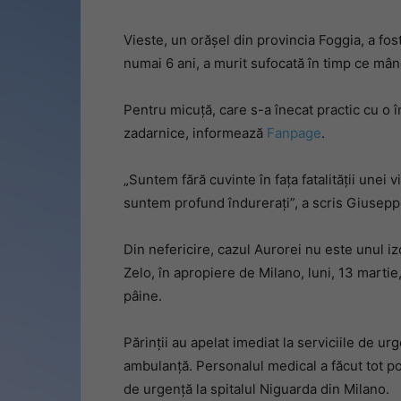
Vieste, un orășel din provincia Foggia, a fos
numai 6 ani, a murit sufocată în timp ce mâ
Pentru micuță, care s-a înecat practic cu o î
zadarnice, informează
Fanpage
.
„Suntem fără cuvinte în fața fatalității unei v
suntem profund îndurerați”, a scris Giuseppe
Din nefericire, cazul Aurorei nu este unul i
Zelo, în apropiere de Milano, luni, 13 martie
pâine.
Părinții au apelat imediat la serviciile de urg
ambulanță. Personalul medical a făcut tot pos
de urgență la spitalul Niguarda din Milano.