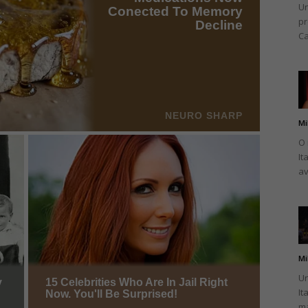
Un
pr
Ca
Mi
O 
It
av
Mi
Un
It
ma