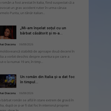
 român a fost arestat în Italia, fiind suspectat că a
ovocat un grav accident rutier în urma căruia
rmelo Purita, un tânăr italian...
„Mi-am înșelat soțul cu un
bărbat căsătorit și m-a...
hai Diaconu
-
06/08/2026
moldoveancă stabilită de aproape două decenii în
alia a vorbit deschis despre aventura pe care a
ut-o la numai 19 ani, în timp...
Un român din Italia și-a dat foc
în timpul...
hai Diaconu
-
06/08/2026
 bărbat român se află în stare extrem de gravă în
alia, după ce și-ar fi dat foc în interiorul propriei
șini, chiar în...