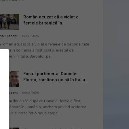
Român acuzat că a violat o
femeie britanică în...
hai Diaconu
-
06/08/2026
 român acuzat că a violat o femeie de naționalitate
itanică în România a fost găsit și arestat de
rabinieri în Italia. Bărbatul, pe...
Fostul partener al Danielei
Florea, românca ucisă în Italia...
hai Diaconu
-
06/08/2026
 numai două zile după ce Daniela Florea a fost
mormântată în România, ancheta privind uciderea
 în Italia a intrat într-o nouă etapă....