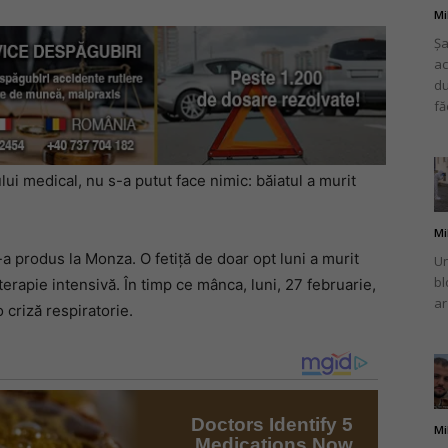
Mi
Șa
ac
du
fă
lui medical, nu s-a putut face nimic: băiatul a murit
Mi
s-a produs la Monza. O fetiță de doar opt luni a murit
Un
bl
rapie intensivă. În timp ce mânca, luni, 27 februarie,
ar
 criză respiratorie.
Mi