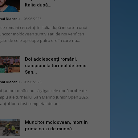
Italia după...
hai Diaconu
-
08/08/2026
se români cercetați în Italia după moartea unui
ncitor moldovean sunt vizați de noi verificări
gate de cele aproape patru ore în care nu...
Doi adolescenți români,
campioni la turneul de tenis
San...
hai Diaconu
-
08/08/2026
i juniori români au câștigat cele două probe de
mplu ale turneului San Marino Junior Open 2026.
lanțul lor a fost completat de un...
Muncitor moldovean, mort în
prima sa zi de muncă...