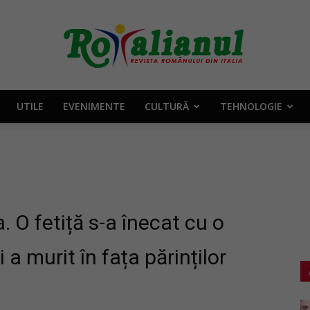
UTILE
EVENIMENTE
CULTURĂ
TEHNOLOGIE
Rotalianul
–
. O fetiță s-a înecat cu o
a murit în fața părinților
Revista