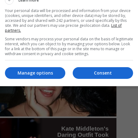
Learn more
Your personal data will be processed and information from your device
(cookies, unique identifiers, and other device data) may be stored by,
accessed by and shared with 242 partners, or used specifically by this
Da
site. We and our partners may use precise geolocation data.
List of
partners.
Un
an
Some vendors may process your personal data on the basis of legitimate
de
interest, which you can object to by managing your options below. Look
for a link at the bottom of this page or in the site menu to manage or
withdraw consent in privacy and cookie settings.
Manage options
Consent