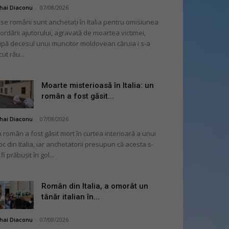
hai Diaconu
-
07/08/2026
se români sunt anchetați în Italia pentru omisiunea
ordării ajutorului, agravată de moartea victimei,
pă decesul unui muncitor moldovean căruia i s-a
cut rău...
Moarte misterioasă în Italia: un
român a fost găsit...
hai Diaconu
-
07/08/2026
 român a fost găsit mort în curtea interioară a unui
oc din Italia, iar anchetatorii presupun că acesta s-
 fi prăbușit în gol...
Român din Italia, a omorât un
tânăr italian în...
hai Diaconu
-
07/08/2026