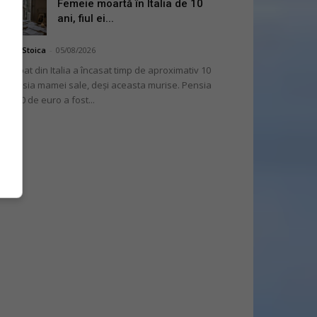
Femeie moartă în Italia de 10
ani, fiul ei...
niela Stoica
-
05/08/2026
 bărbat din Italia a încasat timp de aproximativ 10
i pensia mamei sale, deși aceasta murise. Pensia
 2.000 de euro a fost...