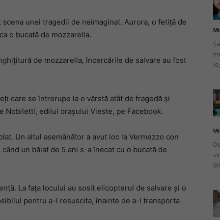
t scena unei tragedii de neimaginat. Aurora, o fetiță de
Mi
nca o bucată de mozzarella.
Șa
mu
românului
nghițitură de mozzarella, încercările de salvare au fost
le
ieți care se întrerupe la o vârstă atât de fragedă și
 Nobiletti, edilul orașului Vieste, pe Facebook.
din
Mi
zolat. Un altul asemănător a avut loc la Vermezzo con
Do
, când un băiat de 5 ani s-a înecat cu o bucată de
si
Bi
Italia
ență. La fața locului au sosit elicopterul de salvare și o
ibilul pentru a-l resuscita, înainte de a-l transporta