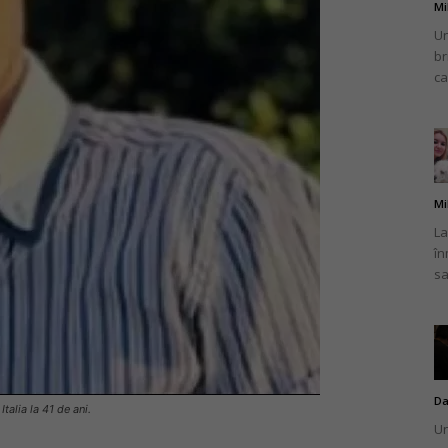
Mi
Un
br
ca
Mi
La
în
sa
Da
talia la 41 de ani.
Un