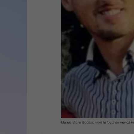
Marius Viorel Bochiș, mort la locul de muncă în I