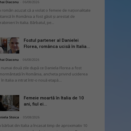
hai Diaconu
-
06/08/2026
 român acuzat că a violat o femeie de naționalitate
itanică în România a fost găsit și arestat de
rabinieri în Italia. Bărbatul, pe...
Fostul partener al Danielei
Florea, românca ucisă în Italia...
hai Diaconu
-
06/08/2026
 numai două zile după ce Daniela Florea a fost
mormântată în România, ancheta privind uciderea
 în Italia a intrat într-o nouă etapă....
Femeie moartă în Italia de 10
ani, fiul ei...
niela Stoica
-
05/08/2026
 bărbat din Italia a încasat timp de aproximativ 10