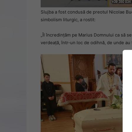
Slujba a fost condusă de preotul Nicolae Bu
simbolism liturgic, a rostit:
„Îl încredințăm pe Marius Domnului ca să se 
verdeață, într-un loc de odihnă, de unde au f