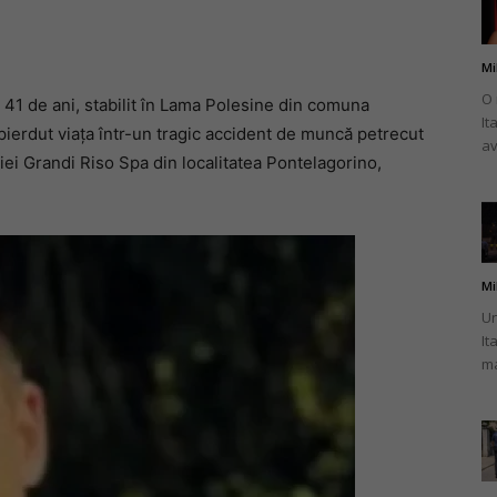
Mi
O 
41 de ani, stabilit în Lama Polesine din comuna
It
românului
 pierdut viața într-un tragic accident de muncă petrecut
av
iei Grandi Riso Spa din localitatea Pontelagorino,
din
Mi
Un
It
ma
Italia