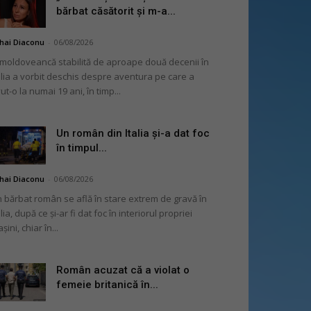
bărbat căsătorit și m-a...
hai Diaconu
-
06/08/2026
moldoveancă stabilită de aproape două decenii în
alia a vorbit deschis despre aventura pe care a
ut-o la numai 19 ani, în timp...
Un român din Italia și-a dat foc
în timpul...
hai Diaconu
-
06/08/2026
 bărbat român se află în stare extrem de gravă în
alia, după ce și-ar fi dat foc în interiorul propriei
șini, chiar în...
Român acuzat că a violat o
femeie britanică în...