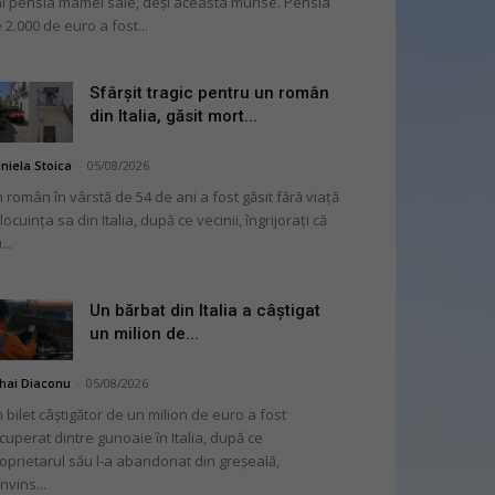
i pensia mamei sale, deși aceasta murise. Pensia
 2.000 de euro a fost...
Sfârșit tragic pentru un român
din Italia, găsit mort...
niela Stoica
-
05/08/2026
 român în vârstă de 54 de ani a fost găsit fără viață
 locuința sa din Italia, după ce vecinii, îngrijorați că
...
Un bărbat din Italia a câștigat
un milion de...
hai Diaconu
-
05/08/2026
 bilet câștigător de un milion de euro a fost
cuperat dintre gunoaie în Italia, după ce
oprietarul său l-a abandonat din greșeală,
nvins...