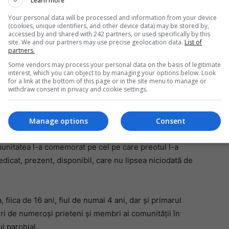
Learn more
Your personal data will be processed and information from your device
(cookies, unique identifiers, and other device data) may be stored by,
accessed by and shared with 242 partners, or used specifically by this
Mi
site. We and our partners may use precise geolocation data.
List of
partners.
Da
pa
Some vendors may process your personal data on the basis of legitimate
în
interest, which you can object to by managing your options below. Look
for a link at the bottom of this page or in the site menu to manage or
withdraw consent in privacy and cookie settings.
4.it.
Manage options
Consent
ânările aprinse în mâinile celor prezenți și cântecele
unitatea l-a comemorat pe cel pe care preotul l-a
edicat, prezent, disponibil, care nu lipsea niciodată de
, fiica de 16 ani, fiul de numai 4 ani, dar și primarul
uri de numeroși prieteni și membri ai comunității în
i parohial.