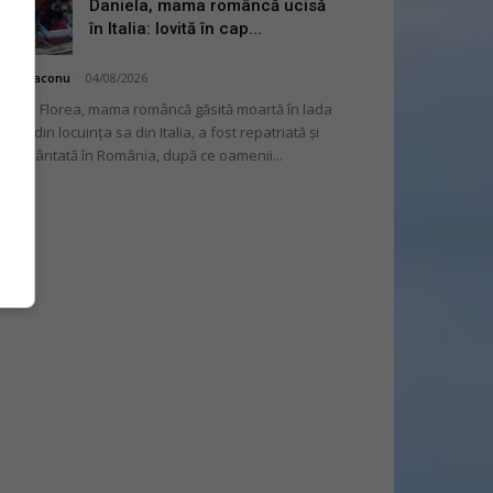
Daniela, mama româncă ucisă
în Italia: lovită în cap...
hai Diaconu
-
04/08/2026
niela Florea, mama româncă găsită moartă în lada
tului din locuința sa din Italia, a fost repatriată și
mormântată în România, după ce oamenii...