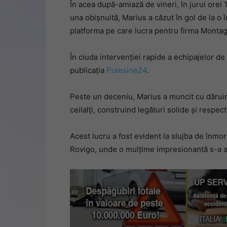
În acea după-amiază de vineri, în jurul orei 15
una obișnuită, Marius a căzut în gol de la o î
platforma pe care lucra pentru firma Montagg
În ciuda intervenției rapide a echipajelor de s
publicația
Polesine24
.
Peste un deceniu, Marius a muncit cu dăruire
ceilalți, construind legături solide și respec
Acest lucru a fost evident la slujba de înmo
Rovigo, unde o mulțime impresionantă s-a a