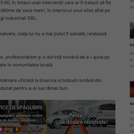
an
:00, în timpul unei intervenții care ar fi trebuit să fie
de
nălțime de zece metri, în interiorul unui siloz aflat pe
i Industriali SRL.
alvare, viața lui nu a mai putut fi salvată, relatează
Da
Un
, profesionalism și o dorință sinceră de a-i ajuta pe
în
tate în comunitatea locală.
nu
rmântare oficiată la biserica ortodoxă română din
dunat pentru a-și lua rămas bun.
Mi
Un
re
pr
co