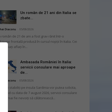
Un român de 21 ani din Italia se
zbate...
hai Diaconu
-
05/08/2026
 român de 21 de ani a fost grav rănit într-o
liziune frontală produsă în cursul nopții în Italia. Cei
i bărbați aflați în...
Ambasada României în Italia:
servicii consulare mai aproape
de...
hai Diaconu
-
05/08/2026
mânii stabiliți pe insula Sardinia vor putea solicita,
cepând cu data de 7 august 2026, servicii consulare
ră să mai fie nevoiți să călătorească...