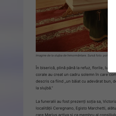
Imagine de la slujba de înmormântare. Sursă foto: polesine2
În biserică, plină până la refuz, florile, lum
corale au creat un cadru solemn în care com
descris ca fiind „un băiat cu adevărat bun, d
la slujbă.”
La funeralii au fost prezenți soția sa, Victoria
localității Ceregnano, Egisto Marchetti, alăt
care Marius activa și ca membru al consiliulu