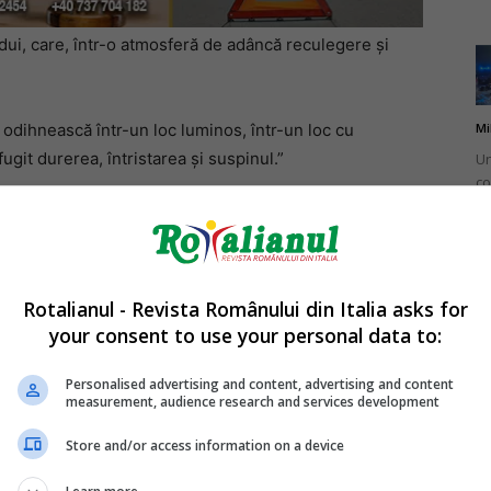
dui, care, într-o atmosferă de adâncă reculegere și
Mi
odihnească într-un loc luminos, într-un loc cu
ugit durerea, întristarea și suspinul.”
Un
co
do
Rotalianul - Revista Românului din Italia asks for
your consent to use your personal data to:
Mi
Ro
Personalised advertising and content, advertising and content
measurement, audience research and services development
în
fă
Store and/or access information on a device