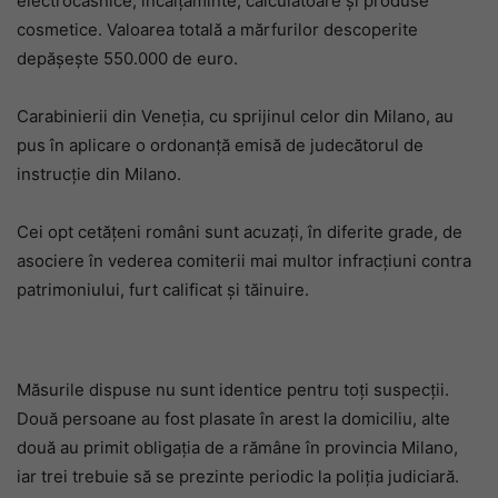
electrocasnice, încălțăminte, calculatoare și produse
cosmetice. Valoarea totală a mărfurilor descoperite
depășește 550.000 de euro.
Carabinierii din Veneția, cu sprijinul celor din Milano, au
pus în aplicare o ordonanță emisă de judecătorul de
instrucție din Milano.
Cei opt cetățeni români sunt acuzați, în diferite grade, de
asociere în vederea comiterii mai multor infracțiuni contra
patrimoniului, furt calificat și tăinuire.
Măsurile dispuse nu sunt identice pentru toți suspecții.
Două persoane au fost plasate în arest la domiciliu, alte
două au primit obligația de a rămâne în provincia Milano,
iar trei trebuie să se prezinte periodic la poliția judiciară.