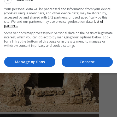
Learn more
Your personal data will be processed and information from your device
(cookies, unique identifiers, and other device data) may be stored by,
accessed by and shared with 242 partners, or used specifically by this
Da
site. We and our partners may use precise geolocation data.
List of
partners.
Un
în
Some vendors may process your personal data on the basis of legitimate
nu
interest, which you can object to by managing your options below. Look
for a link at the bottom of this page or in the site menu to manage or
withdraw consent in privacy and cookie settings.
Manage options
Consent