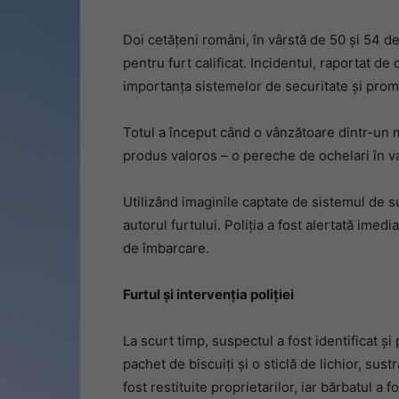
Doi cetățeni români, în vârstă de 50 și 54 de
pentru furt calificat. Incidentul, raportat d
importanța sistemelor de securitate și prompt
Totul a început când o vânzătoare dintr-un 
produs valoros – o pereche de ochelari în v
Utilizând imaginile captate de sistemul de s
autorul furtului. Poliția a fost alertată imedi
de îmbarcare.
Furtul și intervenția poliției
La scurt timp, suspectul a fost identificat și
pachet de biscuiți și o sticlă de lichior, sus
fost restituite proprietarilor, iar bărbatul a f