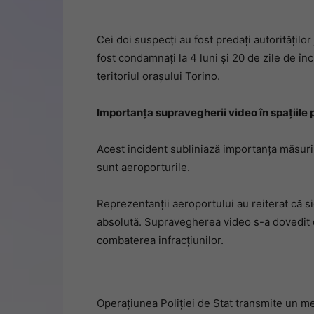
Cei doi suspecți au fost predați autoritățilo
fost condamnați la 4 luni și 20 de zile de înc
teritoriul orașului Torino.
Importanța supravegherii video în spațiile 
Acest incident subliniază importanța măsurilo
sunt aeroporturile.
Reprezentanții aeroportului au reiterat că si
absolută. Supravegherea video s-a dovedit 
combaterea infracțiunilor.
Operațiunea Poliției de Stat transmite un mes