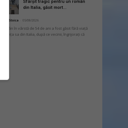
Sfârșit tragic pentru un român
din Italia, găsit mort...
niela Stoica
-
05/08/2026
 român în vârstă de 54 de ani a fost găsit fără viață
 locuința sa din Italia, după ce vecinii, îngrijorați că
...