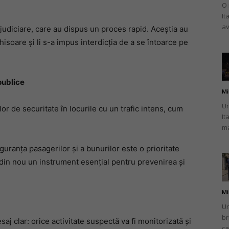
O 
It
av
r judiciare, care au dispus un proces rapid. Aceștia au
hisoare și li s-a impus interdicția de a se întoarce pe
publice
Mi
Un
r de securitate în locurile cu un trafic intens, cum
It
ma
guranța pasagerilor și a bunurilor este o prioritate
din nou un instrument esențial pentru prevenirea și
Mi
Un
br
aj clar: orice activitate suspectă va fi monitorizată și
ca