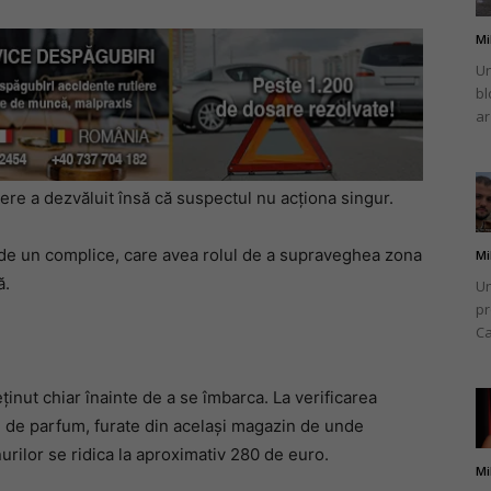
Mi
Un
bl
ar
ere a dezvăluit însă că suspectul nu acționa singur.
it de un complice, care avea rolul de a supraveghea zona
Mi
ă.
Un
pr
Ca
ținut chiar înainte de a se îmbarca. La verificarea
le de parfum, furate din același magazin de unde
urilor se ridica la aproximativ 280 de euro.
Mi