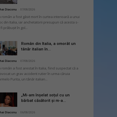
hai Diaconu
-
07/08/2026
 român a fost găsit mort în curtea interioară a unui
oc din Italia, iar anchetatorii presupun că acesta s-
 fi prăbușit în gol...
Român din Italia, a omorât un
tânăr italian în...
hai Diaconu
-
07/08/2026
 român a fost arestat în Italia, fiind suspectat că a
ovocat un grav accident rutier în urma căruia
rmelo Purita, un tânăr italian...
„Mi-am înșelat soțul cu un
bărbat căsătorit și m-a...
hai Diaconu
-
06/08/2026