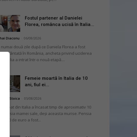
Fostul partener al Danielei
Florea, românca ucisă în Italia...
hai Diaconu
-
06/08/2026
 numai două zile după ce Daniela Florea a fost
mormântată în România, ancheta privind uciderea
 în Italia a intrat într-o nouă etapă....
Femeie moartă în Italia de 10
ani, fiul ei...
niela Stoica
-
05/08/2026
 bărbat din Italia a încasat timp de aproximativ 10
i pensia mamei sale, deși aceasta murise. Pensia
 2.000 de euro a fost...