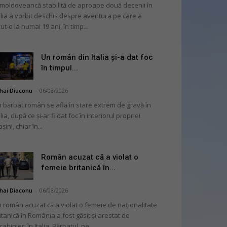
moldoveancă stabilită de aproape două decenii în
alia a vorbit deschis despre aventura pe care a
ut-o la numai 19 ani, în timp...
Un român din Italia și-a dat foc
în timpul...
hai Diaconu
-
06/08/2026
 bărbat român se află în stare extrem de gravă în
alia, după ce și-ar fi dat foc în interiorul propriei
șini, chiar în...
Român acuzat că a violat o
femeie britanică în...
hai Diaconu
-
06/08/2026
 român acuzat că a violat o femeie de naționalitate
itanică în România a fost găsit și arestat de
rabinieri în Italia. Bărbatul, pe...