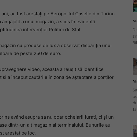
 ani, au fost arestați pe Aeroportul Caselle din Torino
e o angajată a unui magazin, a scos în evidență
Mi
itudinea intervenției Poliției de Stat.
Do
românului
si
Bi
magazin cu produse de lux a observat dispariția unui
aloare de peste 250 de euro.
upraveghere video, aceasta a reușit să identifice
din
at și a început căutările în zona de așteptare a porților
Mi
Șa
ac
du
fă
Italia
 prins având asupra sa nu doar ochelarii furați, ci și un
trase dintr-un alt magazin al terminalului. Bunurile au
ost arestat pe loc.