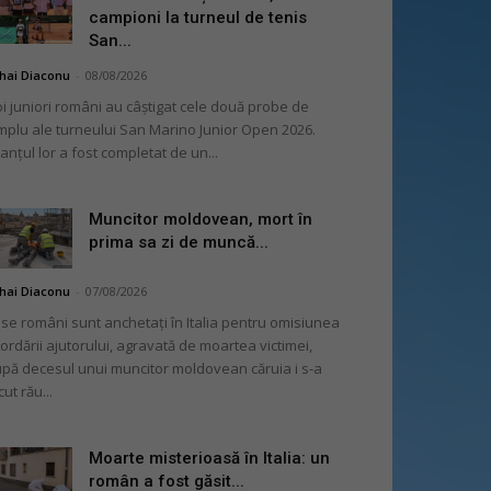
campioni la turneul de tenis
San...
hai Diaconu
-
08/08/2026
i juniori români au câștigat cele două probe de
mplu ale turneului San Marino Junior Open 2026.
lanțul lor a fost completat de un...
Muncitor moldovean, mort în
prima sa zi de muncă...
hai Diaconu
-
07/08/2026
se români sunt anchetați în Italia pentru omisiunea
ordării ajutorului, agravată de moartea victimei,
pă decesul unui muncitor moldovean căruia i s-a
cut rău...
Moarte misterioasă în Italia: un
român a fost găsit...