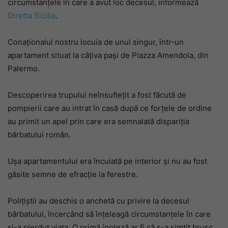
circumstanțele în care a avut loc decesul, informează
Diretta Sicilia
.
Conaționalul nostru locuia de unul singur, într-un
apartament situat la câțiva pași de Piazza Amendola, din
Palermo.
Descoperirea trupului neînsuflețit a fost făcută de
pompierii care au intrat în casă după ce forțele de ordine
au primit un apel prin care era semnalată dispariția
bărbatului român.
Ușa apartamentului era încuiată pe interior și nu au fost
găsite semne de efracție la ferestre.
Polițiștii au deschis o anchetă cu privire la decesul
bărbatului, încercând să înțeleagă circumstanțele în care
și-a pierdut viața. O primă ipoteză ar fi că s-a simțit brusc