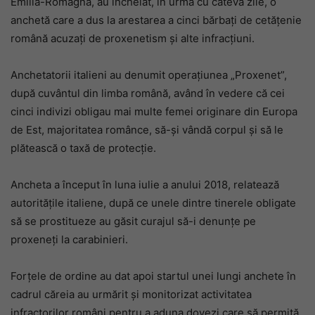
Emilia-Romagna, au încheiat, în urmă cu câteva zile, o
anchetă care a dus la arestarea a cinci bărbați de cetățenie
română acuzați de proxenetism și alte infracțiuni.
Anchetatorii italieni au denumit operațiunea „Proxenet”,
după cuvântul din limba română, având în vedere că cei
cinci indivizi obligau mai multe femei originare din Europa
de Est, majoritatea românce, să-și vândă corpul și să le
plătească o taxă de protecție.
Ancheta a început în luna iulie a anului 2018, relatează
autoritățile italiene, după ce unele dintre tinerele obligate
să se prostitueze au găsit curajul să-i denunțe pe
proxeneți la carabinieri.
Forțele de ordine au dat apoi startul unei lungi anchete în
cadrul căreia au urmărit și monitorizat activitatea
infractorilor români pentru a aduna dovezi care să permită