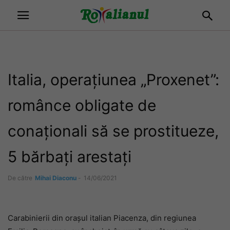
Italia, operațiunea „Proxenet”:
românce obligate de
conaționali să se prostitueze,
5 bărbați arestați
De către
Mihai Diaconu
-
14/06/2021
Carabinierii din orașul italian Piacenza, din regiunea