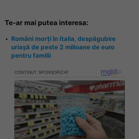
Te-ar mai putea interesa:
Români morți în Italia, despăgubire
uriașă de peste 2 milioane de euro
pentru familii