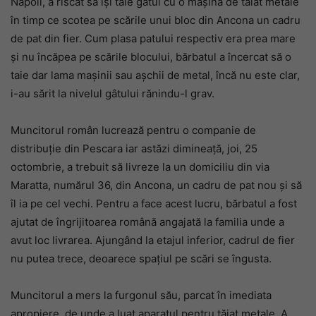
Napoli, a riscat să își taie gâtul cu o mașină de tăiat metale
în timp ce scotea pe scările unui bloc din Ancona un cadru
de pat din fier. Cum plasa patului respectiv era prea mare
și nu încăpea pe scările blocului, bărbatul a încercat să o
taie dar lama mașinii sau așchii de metal, încă nu este clar,
i-au sărit la nivelul gâtului rănindu-l grav.
Muncitorul român lucrează pentru o companie de
distribuție din Pescara iar astăzi dimineață, joi, 25
octombrie, a trebuit să livreze la un domiciliu din via
Maratta, numărul 36, din Ancona, un cadru de pat nou și să
îl ia pe cel vechi. Pentru a face acest lucru, bărbatul a fost
ajutat de îngrijitoarea română angajată la familia unde a
avut loc livrarea. Ajungând la etajul inferior, cadrul de fier
nu putea trece, deoarece spațiul pe scări se îngusta.
Muncitorul a mers la furgonul său, parcat în imediata
apropiere, de unde a luat aparatul pentru tăiat metale. A