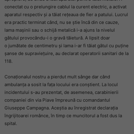
conectat cu o prelungire cablul la curent electric, a activat
aparatul respectiv și a tăiat rețeaua de fier a patului. Lucrul
era practic terminat când, nu se știe încă din ce cauze,
lama mașinii sau o schijă metalică i-a ajuns la nivelul
gâtului provocându-i o gravă tăietură. A lipsit doar
o jumătate de centimetru și lama i-ar fi tăiat gâtul cu puține
șanse de supraviețuire, au declarat operatorii sanitari de la
118.
Conaționalul nostru a pierdut mult sânge dar când
ambulanța a sosit la fața locului era conștient. La locul
incidentului s-au prezentat, de asemenea, carabinierii
companiei din via Piave împreună cu comandantul
Giuseppe Campagna. Aceștia au înregistrat declarația
îngrijitoarei românce, în timp ce muncitorul a fost dus la
spital.