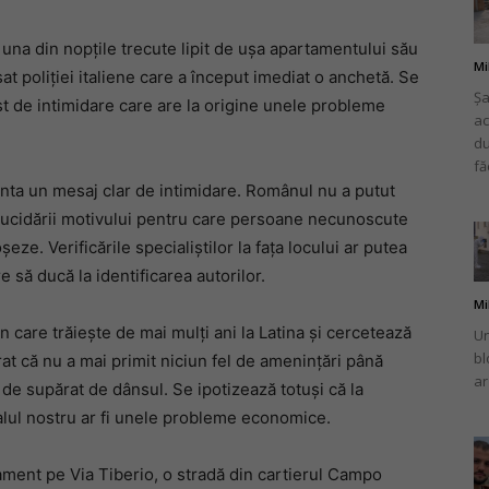
 una din nopțile trecute lipit de ușa apartamentului său
Mi
t poliției italiene care a început imediat o anchetă. Se
Șa
t de intimidare care are la origine unele probleme
ac
românului
du
fă
enta un mesaj clar de intimidare. Românul nu a putut
a elucidării motivului pentru care persoane necunoscute
oșeze. Verificările specialiștilor la fața locului ar putea
din
 să ducă la identificarea autorilor.
Mi
 care trăiește de mai mulți ani la Latina și cercetează
Un
bl
arat că nu a mai primit niciun fel de amenințări până
ar
 de supărat de dânsul. Se ipotizează totuși că la
Italia
alul nostru ar fi unele probleme economice.
ament pe Via Tiberio, o stradă din cartierul Campo