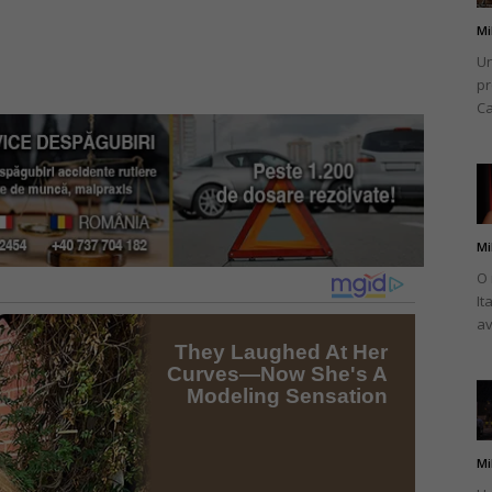
Mi
Un
pr
Ca
Mi
O 
It
av
Mi