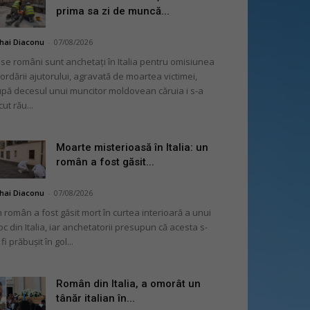
prima sa zi de muncă...
hai Diaconu
-
07/08/2026
se români sunt anchetați în Italia pentru omisiunea
ordării ajutorului, agravată de moartea victimei,
pă decesul unui muncitor moldovean căruia i s-a
cut rău...
Moarte misterioasă în Italia: un
român a fost găsit...
hai Diaconu
-
07/08/2026
 român a fost găsit mort în curtea interioară a unui
oc din Italia, iar anchetatorii presupun că acesta s-
 fi prăbușit în gol...
Român din Italia, a omorât un
tânăr italian în...