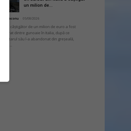
un milion de...
hai Diaconu
-
05/08/2026
 bilet câștigător de un milion de euro a fost
cuperat dintre gunoaie în Italia, după ce
oprietarul său l-a abandonat din greșeală,
nvins...