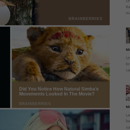
Un
It
ma
Mi
Un
br
ca
Mi
La
în
sa