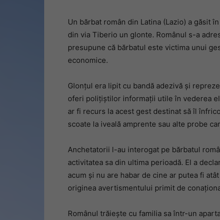
Un bărbat român din Latina (Lazio) a găsit în
din via Tiberio un glonte. Românul s-a adresa
presupune că bărbatul este victima unui ges
economice.
Glonțul era lipit cu bandă adezivă și reprez
oferi polițiștilor informații utile în vedere
ar fi recurs la acest gest destinat să îl înfric
scoate la iveală amprente sau alte probe care
Anchetatorii l-au interogat pe bărbatul român
activitatea sa din ultima perioadă. El a decl
acum și nu are habar de cine ar putea fi atât
originea avertismentului primit de conațion
Românul trăiește cu familia sa într-un apart