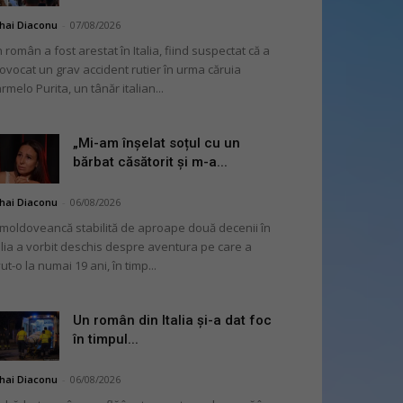
hai Diaconu
-
07/08/2026
 român a fost arestat în Italia, fiind suspectat că a
ovocat un grav accident rutier în urma căruia
rmelo Purita, un tânăr italian...
„Mi-am înșelat soțul cu un
bărbat căsătorit și m-a...
hai Diaconu
-
06/08/2026
moldoveancă stabilită de aproape două decenii în
alia a vorbit deschis despre aventura pe care a
ut-o la numai 19 ani, în timp...
Un român din Italia și-a dat foc
în timpul...
hai Diaconu
-
06/08/2026