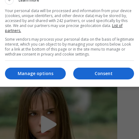
Learn more
Your personal data will be processed and information from your device
(cookies, unique identifiers, and other device data) may be stored by,
Mi
accessed by and shared with 242 partners, or used specifically by this
site. We and our partners may use precise geolocation data.
List of
Un
partners.
re
Some vendors may process your personal data on the basis of legitimate
pr
interest, which you can object to by managing your options below. Look
co
for a link at the bottom of this page or in the site menu to manage or
withdraw consent in privacy and cookie settings.
Manage options
Consent