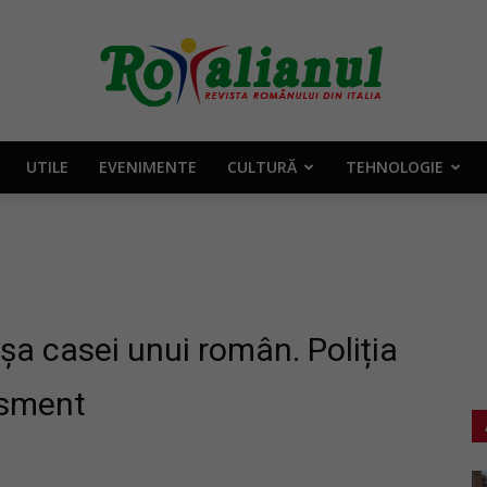
UTILE
EVENIMENTE
CULTURĂ
TEHNOLOGIE
Rotalianul
–
 ușa casei unui român. Poliția
isment
Revista