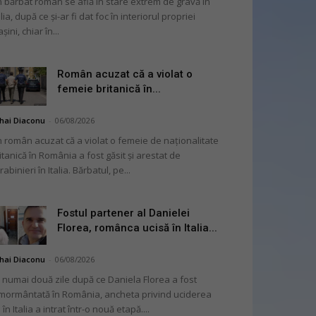
 bărbat român se află în stare extrem de gravă în
alia, după ce și-ar fi dat foc în interiorul propriei
șini, chiar în...
Român acuzat că a violat o
femeie britanică în...
hai Diaconu
-
06/08/2026
 român acuzat că a violat o femeie de naționalitate
itanică în România a fost găsit și arestat de
rabinieri în Italia. Bărbatul, pe...
Fostul partener al Danielei
Florea, românca ucisă în Italia...
hai Diaconu
-
06/08/2026
 numai două zile după ce Daniela Florea a fost
mormântată în România, ancheta privind uciderea
 în Italia a intrat într-o nouă etapă....