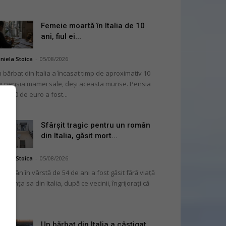
Femeie moartă în Italia de 10
ani, fiul ei...
niela Stoica
-
05/08/2026
 bărbat din Italia a încasat timp de aproximativ 10
i pensia mamei sale, deși aceasta murise. Pensia
 2.000 de euro a fost...
Sfârșit tragic pentru un român
din Italia, găsit mort...
niela Stoica
-
05/08/2026
 român în vârstă de 54 de ani a fost găsit fără viață
 locuința sa din Italia, după ce vecinii, îngrijorați că
...
Un bărbat din Italia a câștigat