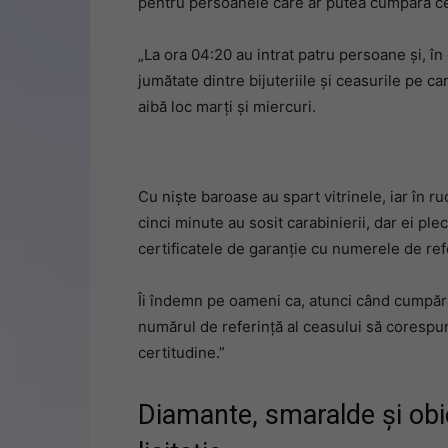
pentru persoanele care ar putea cumpăra cea
„La ora 04:20 au intrat patru persoane și, în
jumătate dintre bijuteriile și ceasurile pe ca
aibă loc marți și miercuri.
Cu niște baroase au spart vitrinele, iar în r
cinci minute au sosit carabinierii, dar ei ple
certificatele de garanție cu numerele de ref
Îi îndemn pe oameni ca, atunci când cumpără 
numărul de referință al ceasului să corespu
certitudine.”
Diamante, smaralde și obi