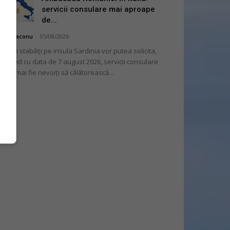
servicii consulare mai aproape
de...
hai Diaconu
-
05/08/2026
mânii stabiliți pe insula Sardinia vor putea solicita,
cepând cu data de 7 august 2026, servicii consulare
ră să mai fie nevoiți să călătorească...