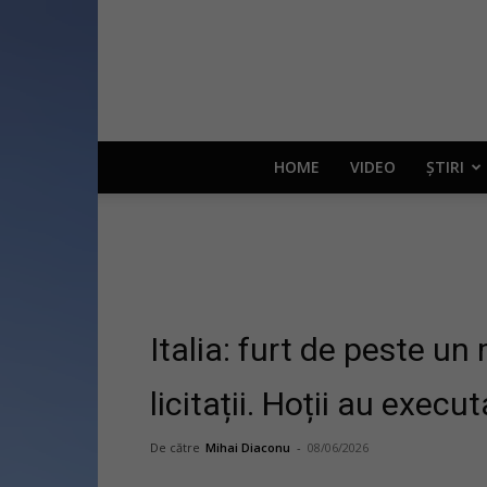
HOME
VIDEO
ȘTIRI
Italia: furt de peste un
licitații. Hoții au exec
De către
Mihai Diaconu
-
08/06/2026