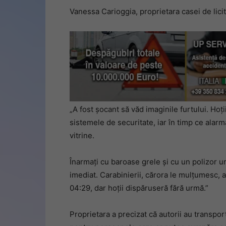
Vanessa Carioggia, proprietara casei de licita
„A fost șocant să văd imaginile furtului. Hoți
sistemele de securitate, iar în timp ce alar
vitrine.
Înarmați cu baroase grele și cu un polizor un
imediat. Carabinierii, cărora le mulțumesc, a
04:29, dar hoții dispăruseră fără urmă.”
Proprietara a precizat că autorii au transpor