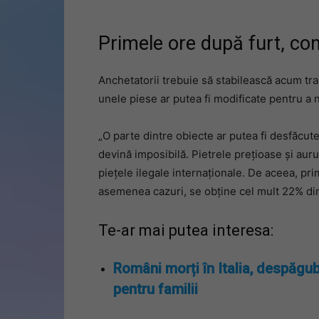
Primele ore după furt, con
Anchetatorii trebuie să stabilească acum tras
unele piese ar putea fi modificate pentru a 
„O parte dintre obiecte ar putea fi desfăcute
devină imposibilă. Pietrele prețioase și auru
piețele ilegale internaționale. De aceea, pri
asemenea cazuri, se obține cel mult 22% din
Te-ar mai putea interesa:
Români morți în Italia, despăgub
pentru familii