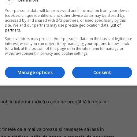
Learn more
 parte, de-a lungul timpului, din colecția Accorsi.
Your personal data will be processed and information from your device
(cookies, unique identifiers, and other device data) may be stored by,
oase ceasuri de epocă produse de case renumite,
accessed by and shared with 242 partners, or used specifically by this
Mi
site. We and our partners may use precise geolocation data.
List of
eră selectate pentru calitatea, raritatea și starea lor
partners.
Ro
în
Some vendors may process your personal data on the basis of legitimate
fă
interest, which you can object to by managing your options below. Look
for a link at the bottom of this page or in the site menu to manage or
ăcută înainte”
withdraw consent in privacy and cookie settings.
t analizat de Leonardo Notarbartolo, autorul furtului de
Manage options
Consent
euro comis în 2003 la seiful Diamond Center din
oți în interior indică o acțiune pregătită în detaliu:
t țintele cele mai valoroase și reușește să iasă în