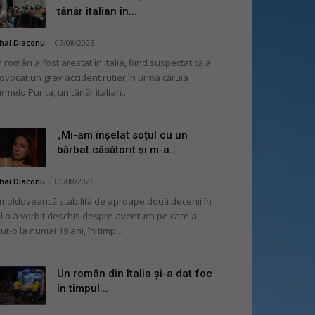
tânăr italian în...
hai Diaconu
-
07/08/2026
 român a fost arestat în Italia, fiind suspectat că a
ovocat un grav accident rutier în urma căruia
rmelo Purita, un tânăr italian...
„Mi-am înșelat soțul cu un
bărbat căsătorit și m-a...
hai Diaconu
-
06/08/2026
moldoveancă stabilită de aproape două decenii în
alia a vorbit deschis despre aventura pe care a
ut-o la numai 19 ani, în timp...
Un român din Italia și-a dat foc
în timpul...