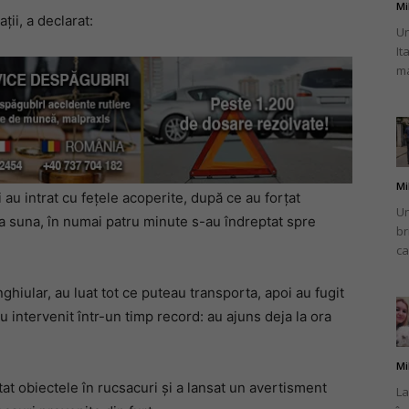
Mi
ții, a declarat:
Un
It
ma
Mi
i au intrat cu fețele acoperite, după ce au forțat
Un
ma suna, în numai patru minute s-au îndreptat spre
br
ca
ghiular, au luat tot ce puteau transporta, apoi au fugit
u intervenit într-un timp record: au ajuns deja la ora
Mi
tat obiectele în rucsacuri și a lansat un avertisment
La