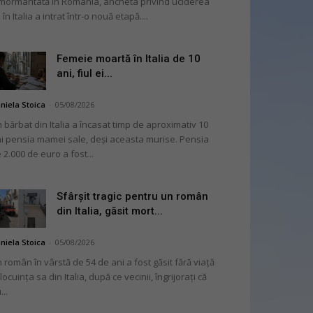
mormântată în România, ancheta privind uciderea
 în Italia a intrat într-o nouă etapă....
Femeie moartă în Italia de 10
ani, fiul ei...
niela Stoica
-
05/08/2026
 bărbat din Italia a încasat timp de aproximativ 10
i pensia mamei sale, deși aceasta murise. Pensia
 2.000 de euro a fost...
Sfârșit tragic pentru un român
din Italia, găsit mort...
niela Stoica
-
05/08/2026
 român în vârstă de 54 de ani a fost găsit fără viață
 locuința sa din Italia, după ce vecinii, îngrijorați că
...