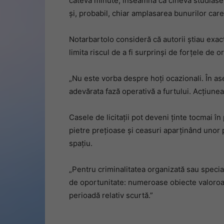
câteva minute, înseamnă că cineva studiase 
și, probabil, chiar amplasarea bunurilor care
Notarbartolo consideră că autorii știau exac
limita riscul de a fi surprinși de forțele de o
„Nu este vorba despre hoți ocazionali. În a
adevărata fază operativă a furtului. Acțiunea
Casele de licitații pot deveni ținte tocmai î
pietre prețioase și ceasuri aparținând unor p
spațiu.
„Pentru criminalitatea organizată sau specia
de oportunitate: numeroase obiecte valoroas
perioadă relativ scurtă.”