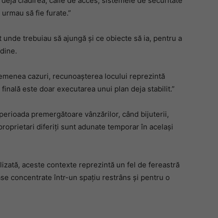
deja clădirea, căile de acces, sistemele de securitate
 urmau să fie furate.”
t unde trebuiau să ajungă și ce obiecte să ia, pentru a
rdine.
semenea cazuri, recunoașterea locului reprezintă
 finală este doar executarea unui plan deja stabilit.”
n perioada premergătoare vânzărilor, când bijuterii,
roprietari diferiți sunt adunate temporar în același
lizată, aceste contexte reprezintă un fel de fereastră
e concentrate într-un spațiu restrâns și pentru o