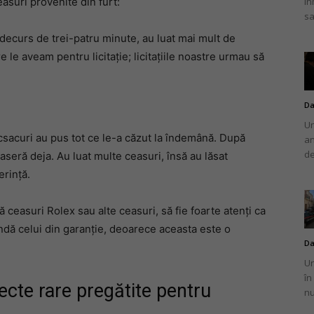
în
suri provenite din furt:
sa
 decurs de trei-patru minute, au luat mai mult de
re le aveam pentru licitație; licitațiile noastre urmau să
Da
Un
ucsacuri au pus tot ce le-a căzut la îndemână. După
an
de
caseră deja. Au luat multe ceasuri, însă au lăsat
erință.
ceasuri Rolex sau alte ceasuri, să fie foarte atenți ca
ndă celui din garanție, deoarece aceasta este o
Da
Un
în
ecte rare pregătite pentru
nu