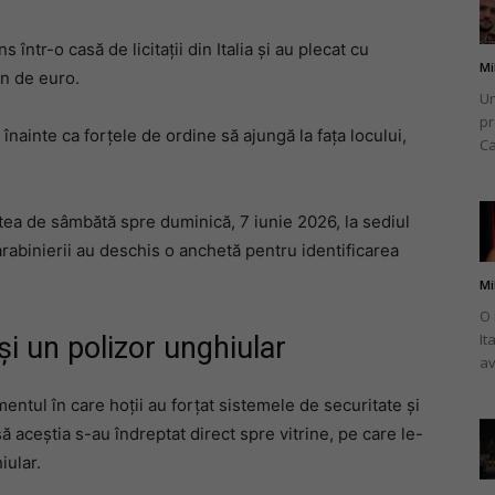
într-o casă de licitații din Italia și au plecat cu
Mi
on de euro.
Un
pr
românului
înainte ca forțele de ordine să ajungă la fața locului,
Ca
ptea de sâmbătă spre duminică, 7 iunie 2026, la sediul
Carabinierii au deschis o anchetă pentru identificarea
din
Mi
O 
It
și un polizor unghiular
av
ul în care hoții au forțat sistemele de securitate și
Italia
să aceștia s-au îndreptat direct spre vitrine, pe care le-
iular.