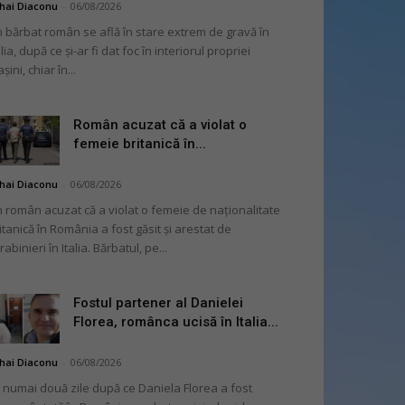
hai Diaconu
-
06/08/2026
 bărbat român se află în stare extrem de gravă în
alia, după ce și-ar fi dat foc în interiorul propriei
șini, chiar în...
Român acuzat că a violat o
femeie britanică în...
hai Diaconu
-
06/08/2026
 român acuzat că a violat o femeie de naționalitate
itanică în România a fost găsit și arestat de
rabinieri în Italia. Bărbatul, pe...
Fostul partener al Danielei
Florea, românca ucisă în Italia...
hai Diaconu
-
06/08/2026
 numai două zile după ce Daniela Florea a fost