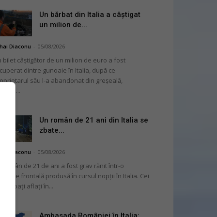
Un bărbat din Italia a câștigat
un milion de...
hai Diaconu
-
05/08/2026
 bilet câștigător de un milion de euro a fost
cuperat dintre gunoaie în Italia, după ce
oprietarul său l-a abandonat din greșeală,
nvins...
Un român de 21 ani din Italia se
zbate...
hai Diaconu
-
05/08/2026
 român de 21 de ani a fost grav rănit într-o
liziune frontală produsă în cursul nopții în Italia. Cei
i bărbați aflați în...
Ambasada României în Italia: