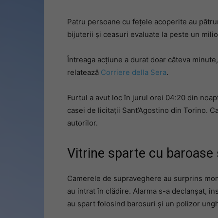
Patru persoane cu fețele acoperite au pătruns 
bijuterii și ceasuri evaluate la peste un mili
Întreaga acțiune a durat doar câteva minute, 
relatează
Corriere della Sera
.
Furtul a avut loc în jurul orei 04:20 din noa
casei de licitații Sant’Agostino din Torino. 
autorilor.
Vitrine sparte cu baroase 
Camerele de supraveghere au surprins moment
au intrat în clădire. Alarma s-a declanșat, în
au spart folosind barosuri și un polizor ungh