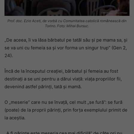
Prof. doc. Ezio Aceti, de vorbă cu Comunitatea catolică românească din
Torino. Foto: Mihai Bursuc.
„De aceea, îi va lăsa bărbatul pe tatăl său și pe mama sa, și
se va uni cu femeia sa și vor forma un singur trup” (Gen 2,
24).
Încă de la începutul creației, bărbatul și femeia au fost
destinați a se uni pentru a dărui viață: viața propriilor fii,
devenind astfel părinți, tată și mamă.
O „meserie” care nu se învață, cel mult „se fură”: se fură
(poate) de la proprii părinți, prin forța exemplului primit de
la aceștia.
„A fi părinte este meseria cea mai dificilă” de câte ori nu