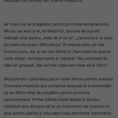
explicații ce izvorăsc din Sfânta Învățătură.
Iar tinerii ce se pregătesc pentru primirea sacramentului
Mirului au avut și ei, la rândul lor, bucuria de a primi
indicații utile pentru „viața de zi cu zi”: „L’amicizia e’ la cosa
più bella ma la piu’ difficoltosa” (Prietenia este cel mai
frumos lucru, dar și cel mai dificil) și „Non importa quante
volte sbagli, ma importante e’ rialzarsi” (Nu contează de
câte ori greșești, dar cel mai important este să te ridici).
Mulțumindu-i părintelui paroh Iulian Herciu pentru această
frumoasă inițiativă care a implicat acea parte a comunității
ce se află în timp de pregătire pentru primirea
sacramentelor Primei Sfânte Împărtășanii și Mirului,
inițiativă care dorește să fie un instrument de instruire în
plus pentru părinți și educatori care amintește importanța