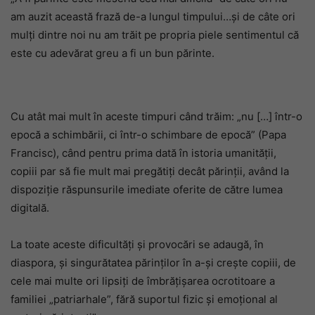
am auzit această frază de-a lungul timpului…și de câte ori
mulți dintre noi nu am trăit pe propria piele sentimentul că
este cu adevărat greu a fi un bun părinte.
Cu atât mai mult în aceste timpuri când trăim: „nu […] într-o
epocă a schimbării, ci într-o schimbare de epocă” (Papa
Francisc), când pentru prima dată în istoria umanității,
copiii par să fie mult mai pregătiți decât părinții, având la
dispoziție răspunsurile imediate oferite de către lumea
digitală.
La toate aceste dificultăți și provocări se adaugă, în
diaspora, și singurătatea părinților în a-și crește copiii, de
cele mai multe ori lipsiți de îmbrățișarea ocrotitoare a
familiei „patriarhale”, fără suportul fizic și emoțional al