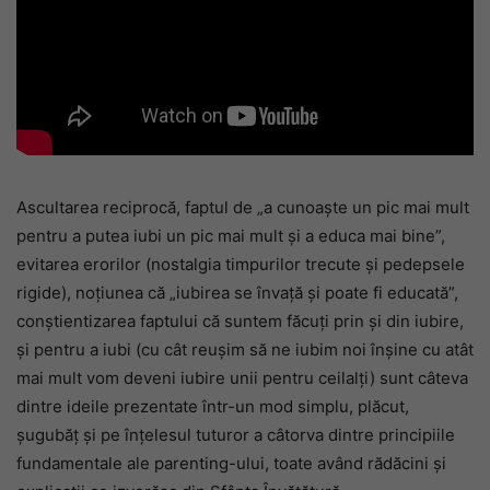
Ascultarea reciprocă, faptul de „a cunoaște un pic mai mult
pentru a putea iubi un pic mai mult și a educa mai bine”,
evitarea erorilor (nostalgia timpurilor trecute și pedepsele
rigide), noțiunea că „iubirea se învață și poate fi educată”,
conștientizarea faptului că suntem făcuți prin și din iubire,
și pentru a iubi (cu cât reușim să ne iubim noi înșine cu atât
mai mult vom deveni iubire unii pentru ceilalți) sunt câteva
dintre ideile prezentate într-un mod simplu, plăcut,
șugubăț și pe înțelesul tuturor a câtorva dintre principiile
fundamentale ale parenting-ului, toate având rădăcini și