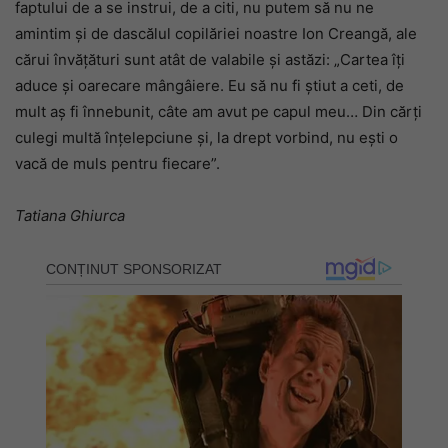
faptului de a se instrui, de a citi, nu putem să nu ne
amintim și de dascălul copilăriei noastre Ion Creangă, ale
cărui învățături sunt atât de valabile și astăzi: „Cartea îţi
aduce şi oarecare mângâiere. Eu să nu fi ştiut a ceti, de
mult aş fi înnebunit, câte am avut pe capul meu… Din cărţi
culegi multă înţelepciune şi, la drept vorbind, nu eşti o
vacă de muls pentru fiecare”.
Tatiana Ghiurca