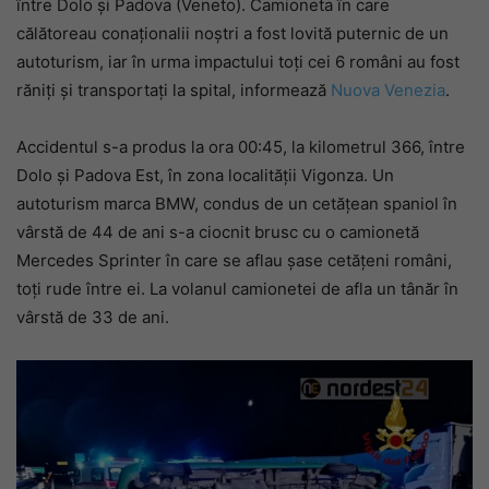
între Dolo și Padova (Veneto). Camioneta în care
călătoreau conaționalii noștri a fost lovită puternic de un
autoturism, iar în urma impactului toți cei 6 români au fost
răniți și transportați la spital, informează
Nuova Venezia
.
Accidentul s-a produs la ora 00:45, la kilometrul 366, între
Dolo și Padova Est, în zona localității Vigonza. Un
autoturism marca BMW, condus de un cetățean spaniol în
vârstă de 44 de ani s-a ciocnit brusc cu o camionetă
Mercedes Sprinter în care se aflau șase cetățeni români,
toți rude între ei. La volanul camionetei de afla un tânăr în
vârstă de 33 de ani.