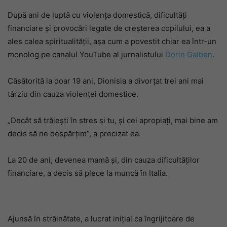
După ani de luptă cu violența domestică, dificultăți
financiare și provocări legate de creșterea copilului, ea a
ales calea spiritualității, așa cum a povestit chiar ea într-un
monolog pe canalul YouTube al jurnalistului
Dorin Galben
.
Căsătorită la doar 19 ani, Dionisia a divorțat trei ani mai
târziu din cauza violenței domestice.
„Decât să trăiești în stres și tu, și cei apropiați, mai bine am
decis să ne despărțim”, a precizat ea.
La 20 de ani, devenea mamă și, din cauza dificultăților
financiare, a decis să plece la muncă în Italia.
Ajunsă în străinătate, a lucrat inițial ca îngrijitoare de