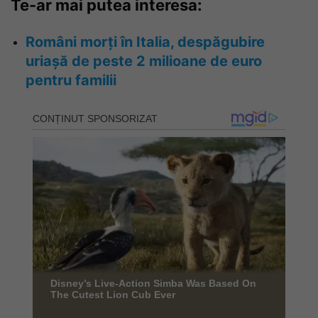
Te-ar mai putea interesa:
Români morți în Italia, despăgubire
uriașă de peste 2 milioane de euro
pentru familii