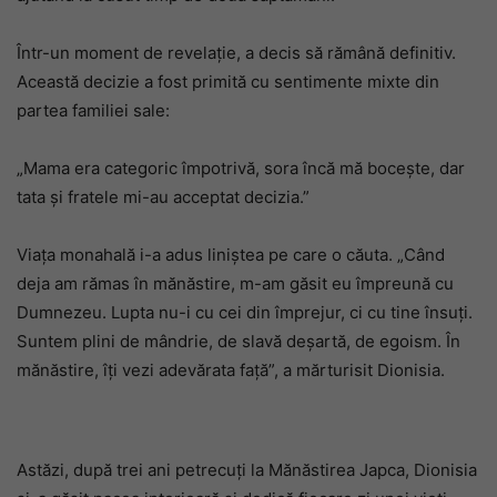
Într-un moment de revelație, a decis să rămână definitiv.
Această decizie a fost primită cu sentimente mixte din
partea familiei sale:
„Mama era categoric împotrivă, sora încă mă bocește, dar
tata și fratele mi-au acceptat decizia.”
Viața monahală i-a adus liniștea pe care o căuta. „Când
deja am rămas în mănăstire, m-am găsit eu împreună cu
Dumnezeu. Lupta nu-i cu cei din împrejur, ci cu tine însuți.
Suntem plini de mândrie, de slavă deșartă, de egoism. În
mănăstire, îți vezi adevărata față”, a mărturisit Dionisia.
Astăzi, după trei ani petrecuți la Mănăstirea Japca, Dionisia