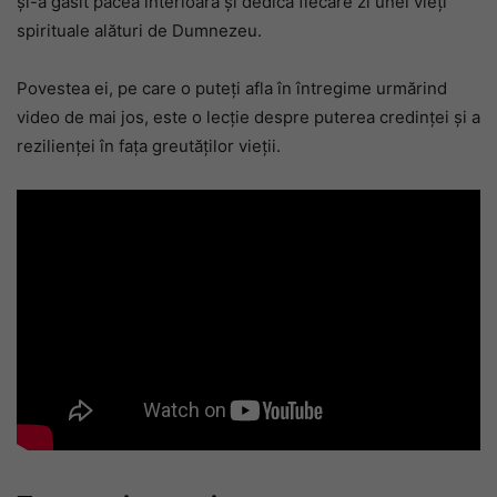
și-a găsit pacea interioară și dedică fiecare zi unei vieți
spirituale alături de Dumnezeu.
Povestea ei, pe care o puteți afla în întregime urmărind
video de mai jos, este o lecție despre puterea credinței și a
rezilienței în fața greutăților vieții.