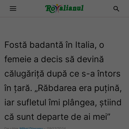
Fostă badantă în Italia, o
femeie a decis să devină
călugăriță după ce s-a întors
în țară. „Răbdarea era puțină,
iar sufletul îmi plângea, știind
că sunt departe de ai mei”
De către
Mihai Diaconu
-
09/12/2024