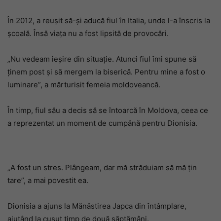
În 2012, a reușit să-și aducă fiul în Italia, unde l-a înscris la
școală. Însă viața nu a fost lipsită de provocări.
„Nu vedeam ieșire din situație. Atunci fiul îmi spune să
ținem post și să mergem la biserică. Pentru mine a fost o
luminare”, a mărturisit femeia moldoveancă.
În timp, fiul său a decis să se întoarcă în Moldova, ceea ce
a reprezentat un moment de cumpănă pentru Dionisia.
„A fost un stres. Plângeam, dar mă străduiam să mă țin
tare”, a mai povestit ea.
Dionisia a ajuns la Mănăstirea Japca din întâmplare,
ajutând la cusut timp de două săptămâni.