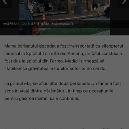
ce3766b3-9cd1-4714-a78e-098ee9a9fcf1
Mama bărbatului decedat a fost transportată cu elicopterul
medical la Spitalul Torrette din Ancona, iar tatăl acestuia a
fost dus la spitalul din Fermo. Medicii urmează să
stabilească gravitatea leziunilor suferite de cei doi.
La primul etaj se aflau alte două persoane. Un tânăr a fost
scos în viață dintre dărâmături, în timp ce operațiunile
pentru găsirea mamei sale continuau.