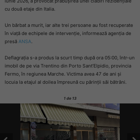
iunie 2026, a provocat prăbușirea unei clădiri rezidențiale
cu două etaje din Italia.
Un bărbat a murit, iar alte trei persoane au fost recuperate
în viață de echipele de intervenție, informează agenția de
presă
ANSA
.
Deflagrația s-a produs la scurt timp după ora 05:00, într-un
imobil de pe via Trentino din Porto Sant’Elpidio, provincia
Fermo, în regiunea Marche. Victima avea 47 de ani și
locuia la etajul al doilea împreună cu părinții săi bătrâni.
1
de 13