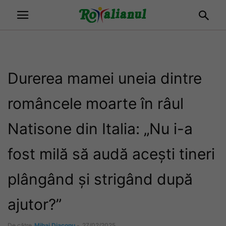
Durerea mamei uneia dintre
româncele moarte în râul
Natisone din Italia: „Nu i-a
fost milă să audă acești tineri
plângând și strigând după
ajutor?”
De către
Mihai Diaconu
-
27/02/2025