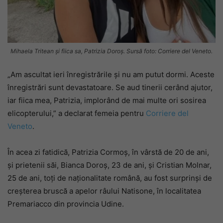
Mihaela Tritean și fiica sa, Patrizia Doroș. Sursă foto: Corriere del Veneto.
„Am ascultat ieri înregistrările și nu am putut dormi. Aceste
înregistrări sunt devastatoare. Se aud tinerii cerând ajutor,
iar fiica mea, Patrizia, implorând de mai multe ori sosirea
elicopterului,” a declarat femeia pentru
Corriere del
Veneto
.
În acea zi fatidică, Patrizia Cormoș, în vârstă de 20 de ani,
și prietenii săi, Bianca Doroș, 23 de ani, și Cristian Molnar,
25 de ani, toți de naționalitate română, au fost surprinși de
creșterea bruscă a apelor râului Natisone, în localitatea
Premariacco din provincia Udine.