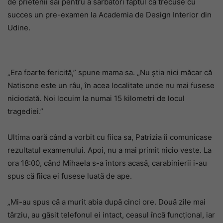
de prietenii săi pentru a sărbători faptul că trecuse cu
succes un pre-examen la Academia de Design Interior din
Udine.
„Era foarte fericită,” spune mama sa. „Nu știa nici măcar că
Natisone este un râu, în acea localitate unde nu mai fusese
niciodată. Noi locuim la numai 15 kilometri de locul
tragediei.”
Ultima oară când a vorbit cu fiica sa, Patrizia îi comunicase
rezultatul examenului. Apoi, nu a mai primit nicio veste. La
ora 18:00, când Mihaela s-a întors acasă, carabinierii i-au
spus că fiica ei fusese luată de ape.
„Mi-au spus că a murit abia după cinci ore. Două zile mai
târziu, au găsit telefonul ei intact, ceasul încă funcțional, iar