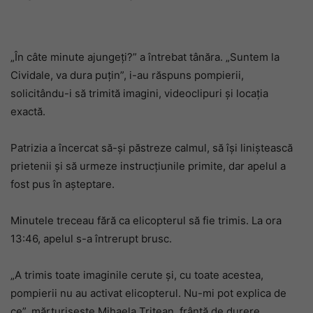
„În câte minute ajungeți?” a întrebat tânăra. „Suntem la
Cividale, va dura puțin”, i-au răspuns pompierii,
solicitându-i să trimită imagini, videoclipuri și locația
exactă.
Patrizia a încercat să-și păstreze calmul, să își liniștească
prietenii și să urmeze instrucțiunile primite, dar apelul a
fost pus în așteptare.
Minutele treceau fără ca elicopterul să fie trimis. La ora
13:46, apelul s-a întrerupt brusc.
„A trimis toate imaginile cerute și, cu toate acestea,
pompierii nu au activat elicopterul. Nu-mi pot explica de
ce”, mărturisește Mihaela Tritean, frântă de durere.