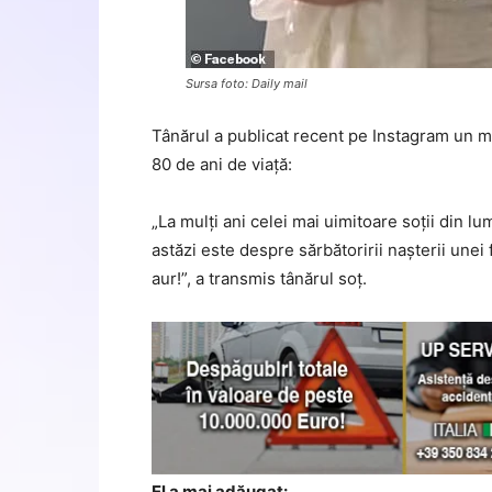
Sursa foto: Daily mail
Tânărul a publicat recent pe Instagram un me
80 de ani de viață:
„La mulți ani celei mai uimitoare soții din lu
astăzi este despre sărbătoririi nașterii unei
aur!”, a transmis tânărul soț.
El a mai adăugat: