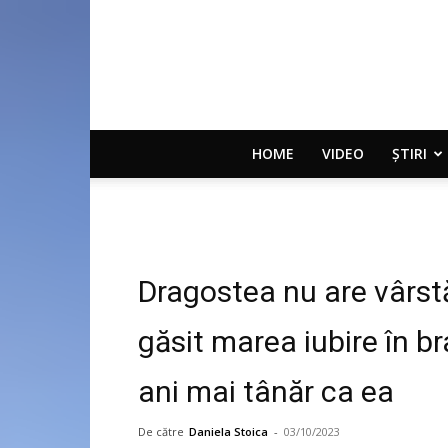
HOME
VIDEO
ȘTIRI
Dragostea nu are vârstă
găsit marea iubire în b
ani mai tânăr ca ea
De către
Daniela Stoica
-
03/10/2023