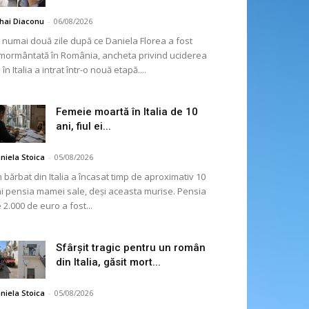
hai Diaconu
-
06/08/2026
 numai două zile după ce Daniela Florea a fost
mormântată în România, ancheta privind uciderea
 în Italia a intrat într-o nouă etapă....
Femeie moartă în Italia de 10
ani, fiul ei...
niela Stoica
-
05/08/2026
 bărbat din Italia a încasat timp de aproximativ 10
i pensia mamei sale, deși aceasta murise. Pensia
 2.000 de euro a fost...
Sfârșit tragic pentru un român
din Italia, găsit mort...
niela Stoica
-
05/08/2026