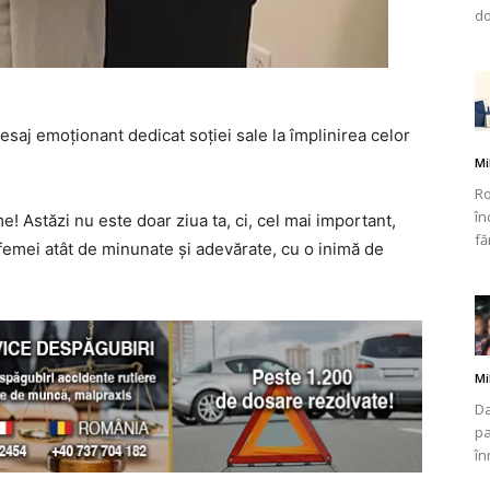
do
saj emoționant dedicat soției sale la împlinirea celor
Mi
Ro
în
me! Astăzi nu este doar ziua ta, ci, cel mai important,
fă
 femei atât de minunate și adevărate, cu o inimă de
Mi
Da
pa
în