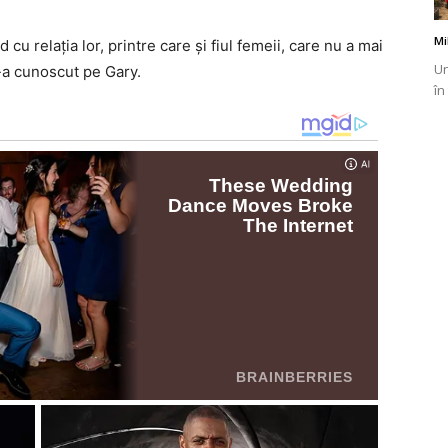
Mi
cu relația lor, printre care și fiul femeii, care nu a mai
Un
l-a cunoscut pe Gary.
în