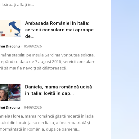
i bărbați aflați în...
Ambasada României în Italia:
servicii consulare mai aproape
de...
hai Diaconu
-
05/08/2026
mânii stabiliți pe insula Sardinia vor putea solicita,
cepând cu data de 7 august 2026, servicii consulare
ră să mai fie nevoiți să călătorească...
Daniela, mama româncă ucisă
în Italia: lovită în cap...
hai Diaconu
-
04/08/2026
niela Florea, mama româncă găsită moartă în lada
tului din locuința sa din Italia, a fost repatriată și
mormântată în România, după ce oamenii...