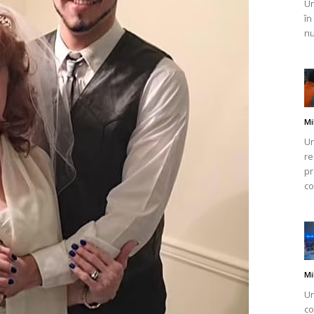
Un
în
nu
Mi
Un
re
pr
co
Mi
Un
co