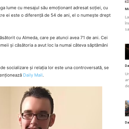
eaga lume cu mesajul său emoționant adresat soției, cu
Mi
ntre ei este o diferență de 54 de ani, el o numește drept
La
în
sa
românului
sătorit cu Almeda, care pe atunci avea 71 de ani. Cei
meii și căsătoria a avut loc la numai câteva săptămâni
Da
e socializare și relația lor este una controversată, se
din
Un
menționează
Daily Mail
.
an
de
Italia
Da