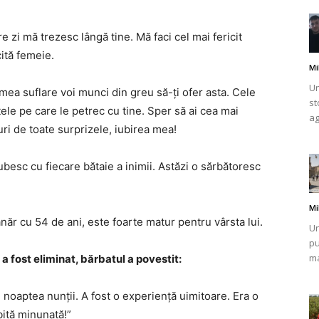
e zi mă trezesc lângă tine. Mă faci cel mai fericit
cită femeie.
Mi
Un
 mea suflare voi munci din greu să-ți ofer asta. Cele
st
e pe care le petrec cu tine. Sper să ai cea mai
ag
ri de toate surprizele, iubirea mea!
iubesc cu fiecare bătaie a inimii. Astăzi o sărbătoresc
Mi
năr cu 54 de ani, este foarte matur pentru vârsta lui.
Un
pu
ma
 a fost eliminat, bărbatul a povestit:
 noaptea nunții. A fost o experiență uimitoare. Era o
bită minunată!”