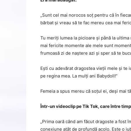
„Sunt cel mai norocos soț pentru că în fiecar
bărbat și vreau să te fac mereu cea mai feri
Tu meriți lumea la picioare și până la ultima
mai fericite momente ale mele sunt momentel
frumoasă zi de naștere azi și sper să te bucu
Ești cu adevărat dragostea vieții mele și te 
pe regina mea. La mulți ani Babydoll!”
Femeia a spus mereu că soțul ei, deși mai tâ
Într-un videoclip pe Tik Tok, care între timp
„Prima oară când am făcut dragoste a fost în
conexiune atât de profundă acolo. Este o iu