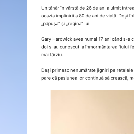
Un tânăr în vârstă de 26 de ani a uimit într
ocazia împlinirii a 80 de ani de viață. Deși î
„păpușa” și „regina” lui.
Gary Hardwick avea numai 17 ani când s-a că
doi s-au cunoscut la înmormântarea fiului fe
mai târziu.
Deși primesc nenumărate jigniri pe rețelele d
pare că pasiunea lor continuă să crească, 