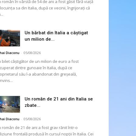
 român în vârstă de 54 de ani a fost găsit fără viață
 locuința sa din Italia, după ce vecinii, îngrijorați că
...
Un bărbat din Italia a câștigat
un milion de...
hai Diaconu
-
05/08/2026
 bilet câștigător de un milion de euro a fost
cuperat dintre gunoaie în Italia, după ce
oprietarul său l-a abandonat din greșeală,
nvins...
Un român de 21 ani din Italia se
zbate...
hai Diaconu
-
05/08/2026
 român de 21 de ani a fost grav rănit într-o
liziune frontală produsă în cursul nopții în Italia. Cei