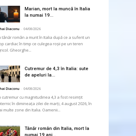
Marian, mort la muncă în Italia
la numai 19...
hai Diaconu
-
04/08/2026
 tânăr român a murit în Italia după ce a suferit un
op cardiac în timp ce culegea roșii pe un teren
ricol. Gheorghe...
Cutremur de 4,3 în Italia: sute
de apeluri la...
hai Diaconu
-
04/08/2026
 cutremur cu magnitudinea 4,3 a fost resimțit
ternic în dimineața zilei de marți, 4 august 2026, în
i multe zone din Italia. Oamenii...
Tânăr român din Italia, mort la
numai 19 ani...