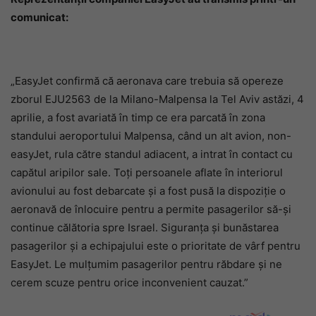
comunicat:
„EasyJet confirmă că aeronava care trebuia să opereze
zborul EJU2563 de la Milano-Malpensa la Tel Aviv astăzi, 4
aprilie, a fost avariată în timp ce era parcată în zona
standului aeroportului Malpensa, când un alt avion, non-
easyJet, rula către standul adiacent, a intrat în contact cu
capătul aripilor sale. Toți persoanele aflate în interiorul
avionului au fost debarcate și a fost pusă la dispoziție o
aeronavă de înlocuire pentru a permite pasagerilor să-și
continue călătoria spre Israel. Siguranța și bunăstarea
pasagerilor și a echipajului este o prioritate de vârf pentru
EasyJet. Le mulțumim pasagerilor pentru răbdare și ne
cerem scuze pentru orice inconvenient cauzat.”