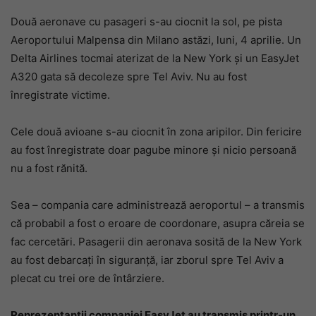
Două aeronave cu pasageri s-au ciocnit la sol, pe pista
Aeroportului Malpensa din Milano astăzi, luni, 4 aprilie. Un
Delta Airlines tocmai aterizat de la New York și un EasyJet
A320 gata să decoleze spre Tel Aviv. Nu au fost
înregistrate victime.
Cele două avioane s-au ciocnit în zona aripilor. Din fericire
au fost înregistrate doar pagube minore și nicio persoană
nu a fost rănită.
Sea – compania care administrează aeroportul – a transmis
că probabil a fost o eroare de coordonare, asupra căreia se
fac cercetări. Pasagerii din aeronava sosită de la New York
au fost debarcați în siguranță, iar zborul spre Tel Aviv a
plecat cu trei ore de întârziere.
Reprezentanții companiei EasyJet au transmis printr-un