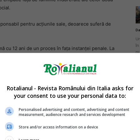
cial.
esponsabil pentru acțiunile sale, deoarece suferă de
Da
Un
în
ă cu 12 ani de un proces în fața instanței penale. La
nu
că prin casele de marcat ale unui magazin cu un bidon
de un supraveghetor, acesta a devenit agresiv și a
nicului, a scos un pistol și a tras de trei ori, rănind un
să, după ce apărătorii lui Vardy au invocat boala
Rotalianul - Revista Românului din Italia asks for
Mi
your consent to use your personal data to:
Un
re
Personalised advertising and content, advertising and content
pr
measurement, audience research and services development
co
Store and/or access information on a device