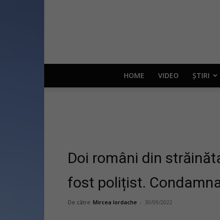
HOME
VIDEO
ȘTIRI
Doi români din străinăt
fost polițist. Condamna
De către
Mircea Iordache
-
30/09/2022