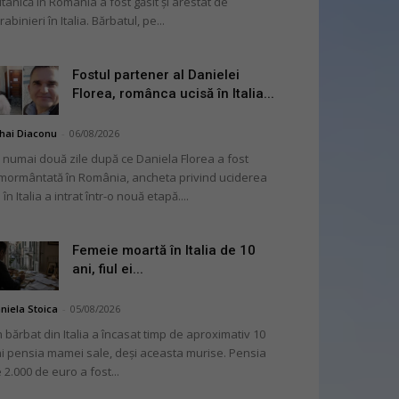
itanică în România a fost găsit și arestat de
rabinieri în Italia. Bărbatul, pe...
Fostul partener al Danielei
Florea, românca ucisă în Italia...
hai Diaconu
-
06/08/2026
 numai două zile după ce Daniela Florea a fost
mormântată în România, ancheta privind uciderea
 în Italia a intrat într-o nouă etapă....
Femeie moartă în Italia de 10
ani, fiul ei...
niela Stoica
-
05/08/2026
 bărbat din Italia a încasat timp de aproximativ 10
i pensia mamei sale, deși aceasta murise. Pensia
 2.000 de euro a fost...