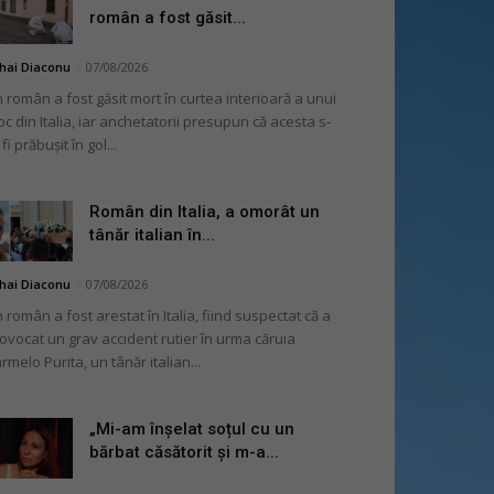
român a fost găsit...
hai Diaconu
-
07/08/2026
 român a fost găsit mort în curtea interioară a unui
oc din Italia, iar anchetatorii presupun că acesta s-
 fi prăbușit în gol...
Român din Italia, a omorât un
tânăr italian în...
hai Diaconu
-
07/08/2026
 român a fost arestat în Italia, fiind suspectat că a
ovocat un grav accident rutier în urma căruia
rmelo Purita, un tânăr italian...
„Mi-am înșelat soțul cu un
bărbat căsătorit și m-a...