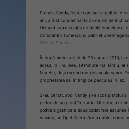
Francis Vandy, fostul comisar al poliției din 
ani, a fost condamnat la 25 de ani de închis
Hainaut sub acuzația de dublă omucidere, de
Constantin Tomescu și Gabriel Ghelmegeanu,
DH Les Sports+
.
În după-amiaza zilei de 28 august 2019, la or
acasă, în Thuillies. 19 minute mai târziu, el 
Marche, deși rareori mergea acolo seara. Fo
proprietatea sa, în timp ce pescuiau în iaz.
S-au certat, apoi Vandy și-a scos pistolul ș
pe loc de un glonț în frunte. Ulterior, a trim
poliția a găsit cele două cadavrele ascunse î
mașina, un Opel Zafira. Arma dublei crime nu