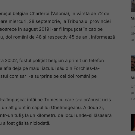
orașul belgian Charleroi (Valonia), în vârstă de 72 de
Mi
oare miercuri, 28 septembrie, la Tribunalul provinciei
Un
oarece în august 2019 i-ar fi împușcat în cap pe
bl
românului
 doi români de 48 și respectiv 45 de ani, informează
ar
a 20:02, fostul polițist belgian a primit un telefon
se afla deja pe malul iazului său din Forchies-la-
din
stul comisar i-a surprins pe cei doi români pe
Mi
Un
pr
Ca
i l-a împușcat întâi pe Tomescu care s-a prăbușit ucis
is un alt glonț în capul lui Ghelmegeanu. A doua zi,
Italia
ntr-un tufiș la un kilometru de locul unde-și lăsaseră
 a fost găsită niciodată.