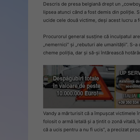
Descris de presa belgiană drept un „cowboy
lipsea atunci când a fost demis din poliție.
ucide cele două victime, deși acest lucru a 
Procurorul general susține că inculpatul are
„nemernici” și „rebuturi ale umanității”. S-a 
cheme poliția, dar și să-și întărească hotărâr
Vandy a mărturisit că a împușcat victimele în
folosit o armă letală și a țintit o zonă vitală,
că a ucis pentru a nu fi ucis”, a precizat pro