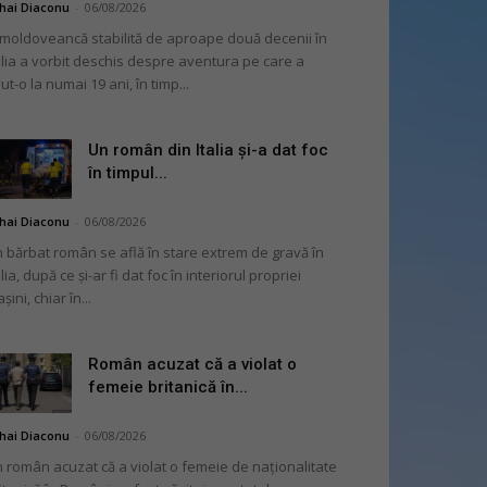
hai Diaconu
-
06/08/2026
moldoveancă stabilită de aproape două decenii în
alia a vorbit deschis despre aventura pe care a
ut-o la numai 19 ani, în timp...
Un român din Italia și-a dat foc
în timpul...
hai Diaconu
-
06/08/2026
 bărbat român se află în stare extrem de gravă în
alia, după ce și-ar fi dat foc în interiorul propriei
șini, chiar în...
Român acuzat că a violat o
femeie britanică în...
hai Diaconu
-
06/08/2026
 român acuzat că a violat o femeie de naționalitate