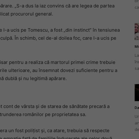
br
ărare. „S-a dus la iaz convins că are legea de partea
ca
plicat procurorul general.
e l-a ucis pe Tomescu, a fost „din instinct” în tensiunea
culpă. În schimb, cel de-al doilea foc, care l-a ucis pe
Mi
La
în
ar pentru a realiza că martorul primei crime trebuie
sa
rile ulterioare, au însemnat dovezi suficiente pentru a
mă dublă și nu legitimă apărare.
nut cont de vârsta și de starea de sănătate precară a
Da
ătrunderea românilor pe proprietatea sa.
Un
an
de
era un fost polițist și, ca atare, trebuia să respecte
de empatie față de familiile îndurerate ale celor două