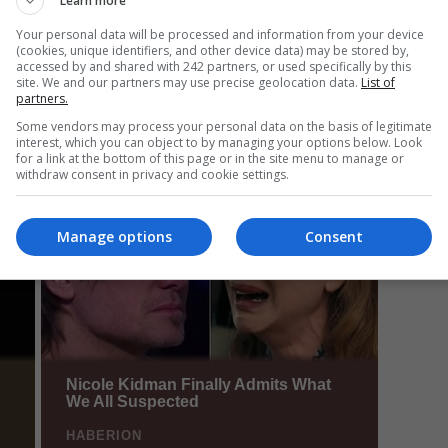
Learn more
Your personal data will be processed and information from your device
(cookies, unique identifiers, and other device data) may be stored by,
Mi
accessed by and shared with 242 partners, or used specifically by this
site. We and our partners may use precise geolocation data.
List of
Un
partners.
co
Some vendors may process your personal data on the basis of legitimate
do
interest, which you can object to by managing your options below. Look
for a link at the bottom of this page or in the site menu to manage or
withdraw consent in privacy and cookie settings.
Manage options
Consent