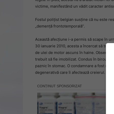
victime, manifestând un vădit caracter antiso
Fostul polițist belgian susține că nu este r
„demență frontotemporală”.
Această afecțiune i-a permis să scape în urm
30 ianuarie 2010, acesta a încercat să trea
de ulei de motor ascuns în haine. Observat 
trebuit să fie imobilizat. Condus în biroul paz
paznic în stomac. O condamnare a fost respin
degenerativă care îi afectează creierul.