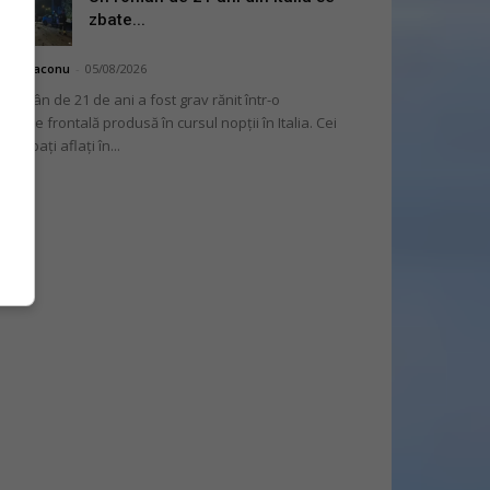
zbate...
hai Diaconu
-
05/08/2026
 român de 21 de ani a fost grav rănit într-o
liziune frontală produsă în cursul nopții în Italia. Cei
i bărbați aflați în...