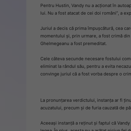
Pentru Hustin, Vandy nu a acționat în autoap
lui. Nu a fost atacat de cei doi români”, a ex
Juriul a decis că prima împușcătură, cea car
momentului și, prin urmare, a fost crimă din 
Ghelmegeanu a fost premeditat.
Cele câteva secunde necesare fostului comis
eliminat la rândul său, pentru a evita necazu
convinge juriul că a fost vorba despre o cri
La pronunțarea verdictului, instanța ar fi ți
acuzatului, precum și de furia cauzată de p
Aceeași instanță a reținut și faptul că Vandy 
legea. În plus, acesta nu a arătat niciun fel 