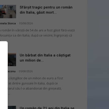
Sfârșit tragic pentru un român
din Italia, găsit mort...
niela Stoica
-
05/08/2026
 român în vârstă de 54 de ani a fost găsit fără viață
 locuința sa din Italia, după ce vecinii, îngrijorați că
...
Un bărbat din Italia a câștigat
un milion de...
hai Diaconu
-
05/08/2026
 bilet câștigător de un milion de euro a fost
cuperat dintre gunoaie în Italia, după ce
oprietarul său l-a abandonat din greșeală,
nvins...
Un român de 21 ani din Italia se