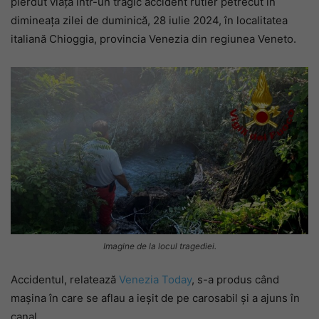
pierdut viața într-un tragic accident rutier petrecut în
dimineața zilei de duminică, 28 iulie 2024, în localitatea
italiană Chioggia, provincia Venezia din regiunea Veneto.
Imagine de la locul tragediei.
Accidentul, relatează
Venezia Today
, s-a produs când
mașina în care se aflau a ieșit de pe carosabil și a ajuns în
canal.