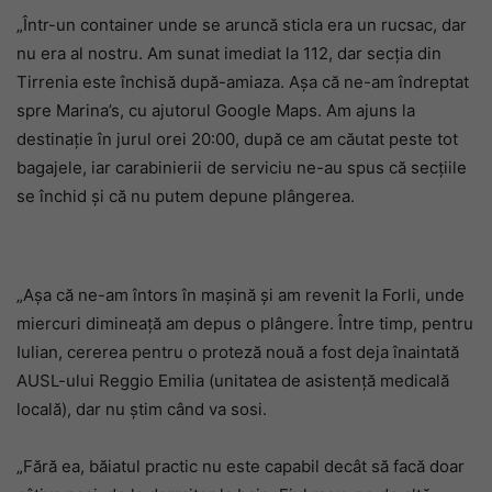
„Într-un container unde se aruncă sticla era un rucsac, dar
nu era al nostru. Am sunat imediat la 112, dar secția din
Tirrenia este închisă după-amiaza. Așa că ne-am îndreptat
spre Marina’s, cu ajutorul Google Maps. Am ajuns la
destinație în jurul orei 20:00, după ce am căutat peste tot
bagajele, iar carabinierii de serviciu ne-au spus că secțiile
se închid și că nu putem depune plângerea.
„Așa că ne-am întors în mașină și am revenit la Forli, unde
miercuri dimineață am depus o plângere. Între timp, pentru
Iulian, cererea pentru o proteză nouă a fost deja înaintată
AUSL-ului Reggio Emilia (unitatea de asistență medicală
locală), dar nu știm când va sosi.
„Fără ea, băiatul practic nu este capabil decât să facă doar