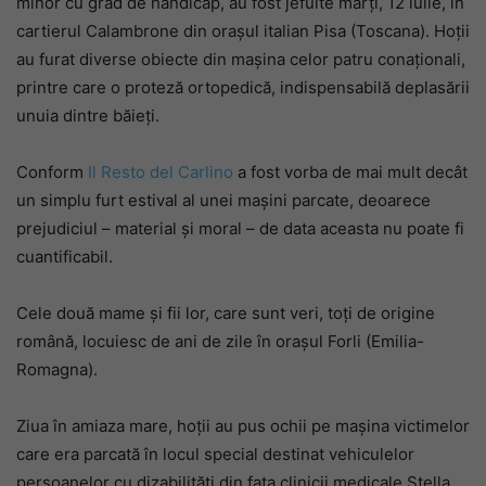
minor cu grad de handicap, au fost jefuite marți, 12 iulie, în
cartierul Calambrone din orașul italian Pisa (Toscana). Hoții
au furat diverse obiecte din mașina celor patru conaționali,
printre care o proteză ortopedică, indispensabilă deplasării
unuia dintre băieți.
Conform
Il Resto del Carlino
a fost vorba de mai mult decât
un simplu furt estival al unei mașini parcate, deoarece
prejudiciul – material și moral – de data aceasta nu poate fi
cuantificabil.
Cele două mame și fii lor, care sunt veri, toți de origine
română, locuiesc de ani de zile în orașul Forli (Emilia-
Romagna).
Ziua în amiaza mare, hoții au pus ochii pe mașina victimelor
care era parcată în locul special destinat vehiculelor
persoanelor cu dizabilități din fața clinicii medicale Stella