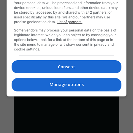
Your personal data will be processed and information from your
device (cookies, unique identifiers, and other device data) may
be stored by, accessed by and shared with 242 partners, or
used specifically by this site. We and our partners may use
precise geolocation data.
List of partners.
Some vendors may process your personal data on the basis of
legitimate interest, which you can object to by managing your
options below. Look for a link at the bottom of this page or in
the site menu to manage or withdraw consent in privacy and
cookie settings.
Consent
Manage options