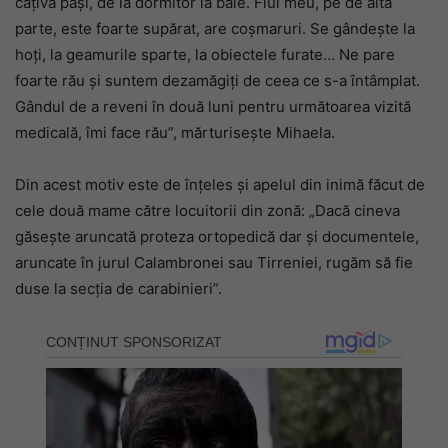
câțiva pași, de la dormitor la baie. Fiul meu, pe de altă
parte, este foarte supărat, are coșmaruri. Se gândește la
hoți, la geamurile sparte, la obiectele furate… Ne pare
foarte rău și suntem dezamăgiți de ceea ce s-a întâmplat.
Gândul de a reveni în două luni pentru următoarea vizită
medicală, îmi face rău”, mărturisește Mihaela.
Din acest motiv este de înțeles și apelul din inimă făcut de
cele două mame către locuitorii din zonă: „Dacă cineva
găsește aruncată proteza ortopedică dar și documentele,
aruncate în jurul Calambronei sau Tirreniei, rugăm să fie
duse la secția de carabinieri”.