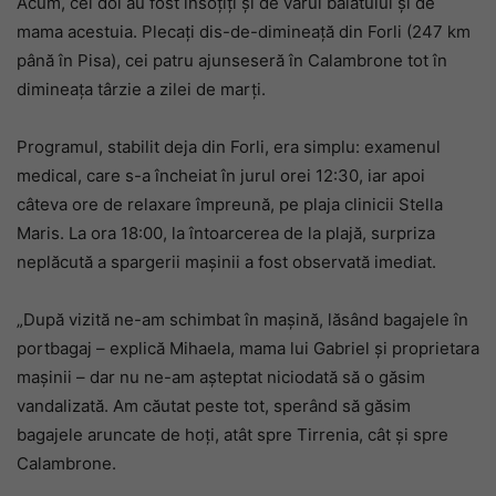
Acum, cei doi au fost însoțiți și de vărul băiatului și de
mama acestuia. Plecați dis-de-dimineață din Forli (247 km
până în Pisa), cei patru ajunseseră în Calambrone tot în
dimineața târzie a zilei de marți.
Programul, stabilit deja din Forli, era simplu: examenul
medical, care s-a încheiat în jurul orei 12:30, iar apoi
câteva ore de relaxare împreună, pe plaja clinicii Stella
Maris. La ora 18:00, la întoarcerea de la plajă, surpriza
neplăcută a spargerii mașinii a fost observată imediat.
„După vizită ne-am schimbat în mașină, lăsând bagajele în
portbagaj – explică Mihaela, mama lui Gabriel și proprietara
mașinii – dar nu ne-am așteptat niciodată să o găsim
vandalizată. Am căutat peste tot, sperând să găsim
bagajele aruncate de hoți, atât spre Tirrenia, cât și spre
Calambrone.