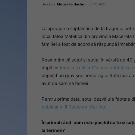
De către
Mircea Iordache
-
08/10/2022
La aproape o săptămână de la tragedia petre
localitatea Matelica din provincia Macerata (M
familiei a fost de acord să răspundă întrebăril
Reamintim că soțul și soția, în vârstă de 40 
după ce
femeia a născut în baie o fetiță care
depășit un grav șoc hemoragic. Soții mai au 
avut de sarcina femeii.
Pentru prima dată, soțul dezvăluie faptele di
publicației Il Resto del Carlino
.
În primul rând, cum este posibil ca tu și soț
la termen?