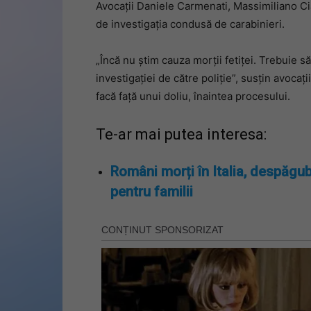
Avocații Daniele Carmenati, Massimiliano Ci
de investigația condusă de carabinieri.
„Încă nu știm cauza morții fetiței. Trebuie s
investigației de către poliție”, susțin avocați
facă față unui doliu, înaintea procesului.
Te-ar mai putea interesa:
Români morți în Italia, despăgub
pentru familii