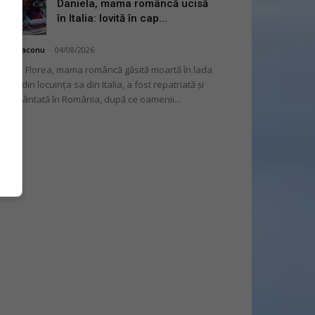
Daniela, mama româncă ucisă
în Italia: lovită în cap...
hai Diaconu
-
04/08/2026
niela Florea, mama româncă găsită moartă în lada
tului din locuința sa din Italia, a fost repatriată și
mormântată în România, după ce oamenii...