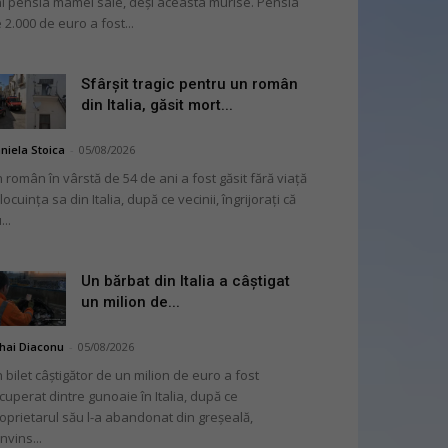
i pensia mamei sale, deși aceasta murise. Pensia
 2.000 de euro a fost...
Sfârșit tragic pentru un român
din Italia, găsit mort...
niela Stoica
-
05/08/2026
 român în vârstă de 54 de ani a fost găsit fără viață
 locuința sa din Italia, după ce vecinii, îngrijorați că
...
Un bărbat din Italia a câștigat
un milion de...
hai Diaconu
-
05/08/2026
 bilet câștigător de un milion de euro a fost
cuperat dintre gunoaie în Italia, după ce
oprietarul său l-a abandonat din greșeală,
nvins...