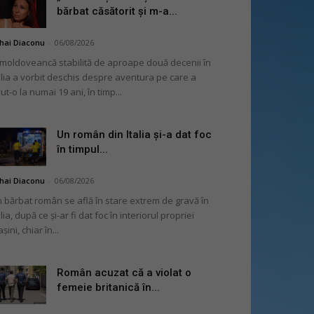
bărbat căsătorit și m-a...
hai Diaconu
-
06/08/2026
moldoveancă stabilită de aproape două decenii în
alia a vorbit deschis despre aventura pe care a
ut-o la numai 19 ani, în timp...
Un român din Italia și-a dat foc
în timpul...
hai Diaconu
-
06/08/2026
 bărbat român se află în stare extrem de gravă în
alia, după ce și-ar fi dat foc în interiorul propriei
șini, chiar în...
Român acuzat că a violat o
femeie britanică în...