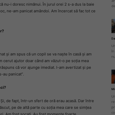
an
ă nu-i doresc nimănui. În jurul orei 2 s-a dus la baie
de
șoc, ne-am panicat amândoi. Am încercat să fac tot ce
or?
Da
Un
în
nat și am spus că un copil se va naște în casă și am
nu
am cerut ajutor doar când am văzut-o pe soția mea
răspuns că vor ajunge imediat. I-am avertizat și pe
 s-au panicat”.
aci?
Mi
Un
i, de fapt, într-un sfert de oră erau acasă. Dar între
re
pr
ăscut, pe de altă parte cu soția mea care se simțea
co
reri. Am fost șocați. Au fost momente foarte