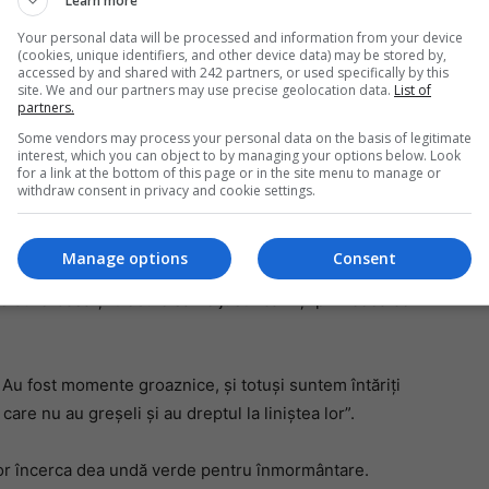
Learn more
Your personal data will be processed and information from your device
(cookies, unique identifiers, and other device data) may be stored by,
 pierdut bebelușul și te-ai trezit acuzat de omor din
accessed by and shared with 242 partners, or used specifically by this
Mi
site. We and our partners may use precise geolocation data.
List of
partners.
Da
pa
Some vendors may process your personal data on the basis of legitimate
ai presus de toate întristați. O altă fetiță ar fi fost o
în
interest, which you can object to by managing your options below. Look
ricire, nu-mi lipsește munca, suntem o familie foarte
for a link at the bottom of this page or in the site menu to manage or
withdraw consent in privacy and cookie settings.
poate fi și pentru cinci.
Manage options
Consent
ste dureroasă și trebuie să ne justificăm și prin ceea ce
 Au fost momente groaznice, și totuși suntem întăriți
care nu au greșeli și au dreptul la liniștea lor”.
vor încerca dea undă verde pentru înmormântare.