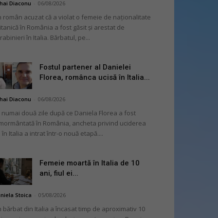
hai Diaconu
-
06/08/2026
 român acuzat că a violat o femeie de naționalitate
itanică în România a fost găsit și arestat de
rabinieri în Italia. Bărbatul, pe...
Fostul partener al Danielei
Florea, românca ucisă în Italia...
hai Diaconu
-
06/08/2026
 numai două zile după ce Daniela Florea a fost
mormântată în România, ancheta privind uciderea
 în Italia a intrat într-o nouă etapă....
Femeie moartă în Italia de 10
ani, fiul ei...
niela Stoica
-
05/08/2026
 bărbat din Italia a încasat timp de aproximativ 10