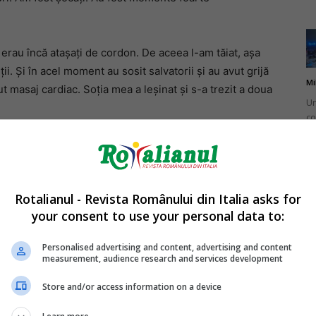
, erau încă atașați de cordon. De aceea l-am tăiat, așa
ii. Și în acel moment au sosit salvatorii și au avut grijă
Mi
ut masaj cardiac. Soția mea a leșinat și s-a trezit a doua
Un
co
do
Rotalianul - Revista Românului din Italia asks for
s-au culcat cu bunicii: pentru ei acolo este tărâmul
your consent to use your personal data to:
bservat nimic și încă nu știu nimic, în afară de faptul
Mi
Ro
Personalised advertising and content, advertising and content
measurement, audience research and services development
în
fă
e vedere. La televizor au spus că i-au dus într-o
Store and/or access information on a device
 sunt bine, iar noi încercăm să ne facem puternici pentru