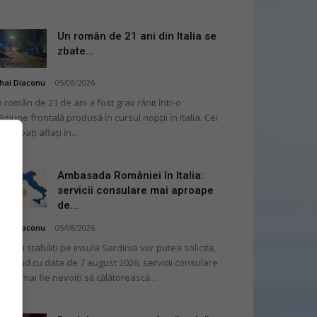
Un român de 21 ani din Italia se
zbate...
hai Diaconu
-
05/08/2026
 român de 21 de ani a fost grav rănit într-o
liziune frontală produsă în cursul nopții în Italia. Cei
i bărbați aflați în...
Ambasada României în Italia:
servicii consulare mai aproape
de...
hai Diaconu
-
05/08/2026
mânii stabiliți pe insula Sardinia vor putea solicita,
cepând cu data de 7 august 2026, servicii consulare
ră să mai fie nevoiți să călătorească...