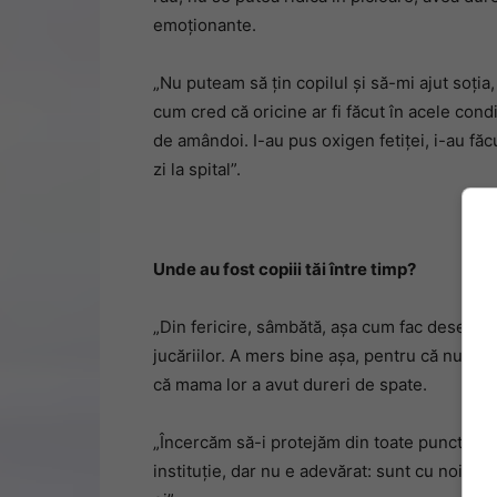
emoționante.
„Nu puteam să țin copilul și să-mi ajut soția
cum cred că oricine ar fi făcut în acele condiț
de amândoi. I-au pus oxigen fetiței, i-au făc
zi la spital”.
Unde au fost copiii tăi între timp?
„Din fericire, sâmbătă, așa cum fac deseori, 
jucăriilor. A mers bine așa, pentru că nu au o
că mama lor a avut dureri de spate.
„Încercăm să-i protejăm din toate punctele d
instituție, dar nu e adevărat: sunt cu noi și