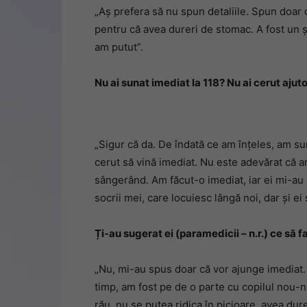
„Aș prefera să nu spun detaliile. Spun doar c
pentru că avea dureri de stomac. A fost un 
am putut”.
Nu ai sunat imediat la 118? Nu ai cerut ajut
„Sigur că da. De îndată ce am înțeles, am su
cerut să vină imediat. Nu este adevărat că 
sângerând. Am făcut-o imediat, iar ei mi-au 
socrii mei, care locuiesc lângă noi, dar și ei
Ți-au sugerat ei (paramedicii – n.r.) ce să f
„Nu, mi-au spus doar că vor ajunge imediat. Ș
timp, am fost pe de o parte cu copilul nou-n
rău, nu se putea ridica în picioare, avea du