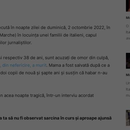
Mi
O 
cută în noapte zilei de duminică, 2 octombrie 2022, în
It
românului
arche) în locuința unei familii de italieni, capul
av
or jurnaliștilor.
și respectiv 38 de ani, sunt acuzați de omor din culpă,
, din nefericire, a murit
. Mama a fost salvată după ce a
din
doi copii de nouă și șapte ani și susțin că habar n-au
Mi
Un
It
n acea noapte tragică, într-un interviu acordat
ma
Italia
ia ta să nu fi observat sarcina în curs și aproape ajunsă