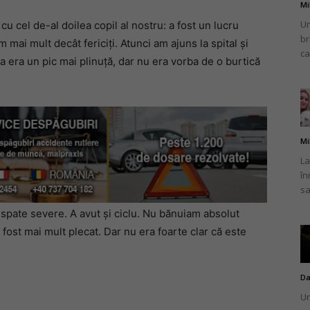
Mi
Un
cu cel de-al doilea copil al nostru: a fost un lucru
br
m mai mult decât fericiți. Atunci am ajuns la spital și
ca
ea era un pic mai plinuță, dar nu era vorba de o burtică
Mi
La
în
sa
 spate severe. A avut și ciclu. Nu bănuiam absolut
fost mai mult plecat. Dar nu era foarte clar că este
Da
Un