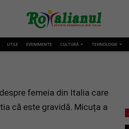
UTILE
EVENIMENTE
CULTURĂ
TEHNOLOGIE
Rotalianul
–
despre femeia din Italia care
știa că este gravidă. Micuța a
Revista