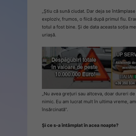
„Știu că sună ciudat. Dar deja se întâmplase 
exploziv, frumos, o fiică după primul fiu. Era
totul a fost bine. Și de data aceasta soția m
uriașă.
„Nu avea grețuri sau altceva, doar dureri de
nimic. Eu am lucrat mult în ultima vreme, am 
însărcinată”.
Și ce s-a întâmplat în acea noapte?