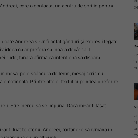
an
Andreei, care a contactat un centru de sprijin pentru
de
în care Andreea și-ar fi notat gânduri și expresii legate
Da
iv ideea că ar prefera să moară decât să îl
Un
i rude, tânăra afirma că intenționa să dispară.
în
nu
t un mesaj pe o scândură de lemn, mesaj scris cu
 emoțională. Printre altele, textul cuprindea o referire
ereu. Știe mereu să se impună. Dacă mi-ar fi lăsat
Mi
Un
re
pr
i-ar fi luat telefonul Andreei, forțând-o să rămână în
co
a împreună cu un alt cuplu.