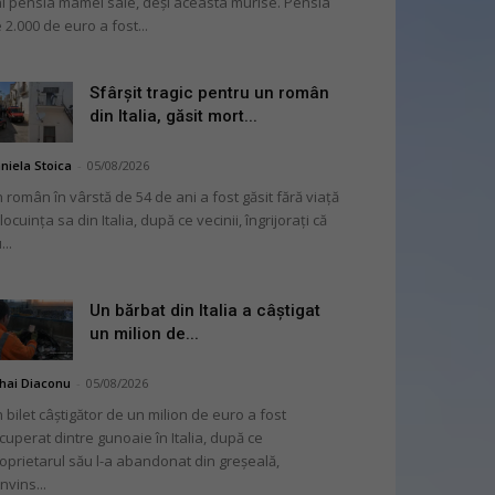
i pensia mamei sale, deși aceasta murise. Pensia
 2.000 de euro a fost...
Sfârșit tragic pentru un român
din Italia, găsit mort...
niela Stoica
-
05/08/2026
 român în vârstă de 54 de ani a fost găsit fără viață
 locuința sa din Italia, după ce vecinii, îngrijorați că
...
Un bărbat din Italia a câștigat
un milion de...
hai Diaconu
-
05/08/2026
 bilet câștigător de un milion de euro a fost
cuperat dintre gunoaie în Italia, după ce
oprietarul său l-a abandonat din greșeală,
nvins...