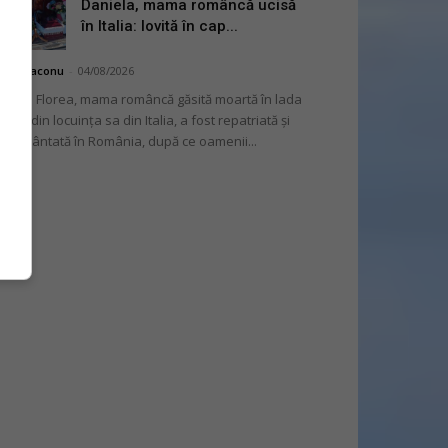
Daniela, mama româncă ucisă
în Italia: lovită în cap...
hai Diaconu
-
04/08/2026
niela Florea, mama româncă găsită moartă în lada
tului din locuința sa din Italia, a fost repatriată și
mormântată în România, după ce oamenii...