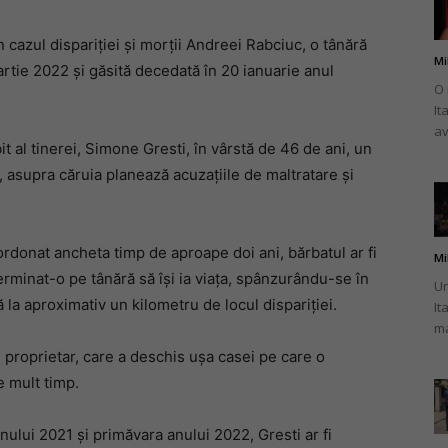
 cazul dispariției și morții Andreei Rabciuc, o tânără
Mi
rtie 2022 și găsită decedată în 20 ianuarie anul
O 
It
românului
av
it al tinerei, Simone Gresti, în vârstă de 46 de ani, un
 asupra căruia planează acuzațiile de maltratare și
din
oordonat ancheta timp de aproape doi ani, bărbatul ar fi
Mi
minat-o pe tânără să își ia viața, spânzurându-se în
Un
ă la aproximativ un kilometru de locul dispariției.
It
ma
e proprietar, care a deschis ușa casei pe care o
Italia
 mult timp.
 anului 2021 și primăvara anului 2022, Gresti ar fi