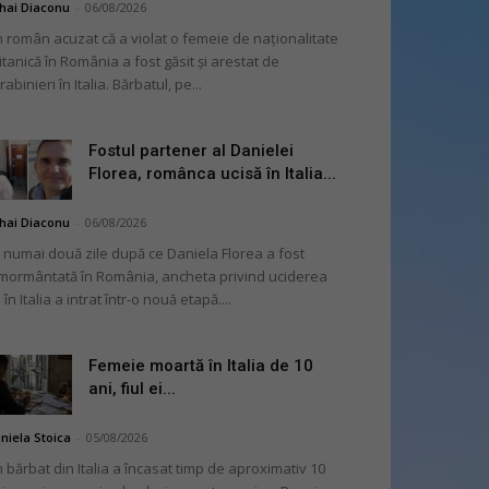
hai Diaconu
-
06/08/2026
 român acuzat că a violat o femeie de naționalitate
itanică în România a fost găsit și arestat de
rabinieri în Italia. Bărbatul, pe...
Fostul partener al Danielei
Florea, românca ucisă în Italia...
hai Diaconu
-
06/08/2026
 numai două zile după ce Daniela Florea a fost
mormântată în România, ancheta privind uciderea
 în Italia a intrat într-o nouă etapă....
Femeie moartă în Italia de 10
ani, fiul ei...
niela Stoica
-
05/08/2026
 bărbat din Italia a încasat timp de aproximativ 10