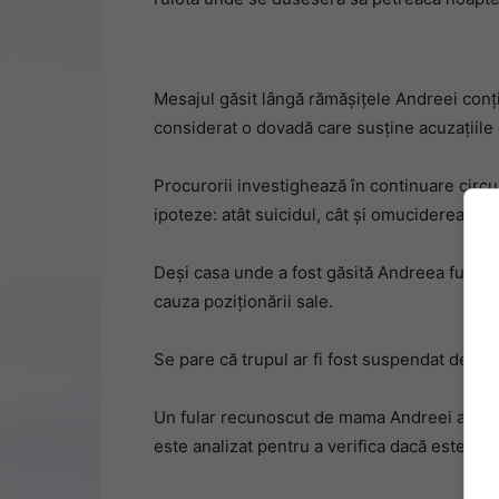
Mesajul găsit lângă rămășițele Andreei conțin
considerat o dovadă care susține acuzațiile d
Procurorii investighează în continuare circ
ipoteze: atât suicidul, cât și omuciderea.
Deși casa unde a fost găsită Andreea fusese 
cauza poziționării sale.
Se pare că trupul ar fi fost suspendat de o gr
Un fular recunoscut de mama Andreei a fost g
este analizat pentru a verifica dacă este într