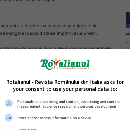
ea referiri directe la noaptea dispariției și este
e instigare la suicid aduse împotriva lui Gresti.
Mi
Un
co
umstanțele decesului, fiind luate în considerare ambele
do
verificată anterior, corpul nu fusese observat din
Rotalianul - Revista Românului din Italia asks for
your consent to use your personal data to:
indă de la etajul superior de unde ar fi căzut ulterior.
Mi
Ro
Personalised advertising and content, advertising and content
measurement, audience research and services development
în
ăsit înfășurat pe o grindă, iar scrisul de pe scândură
fă
-adevăr al tinerei.
Store and/or access information on a device