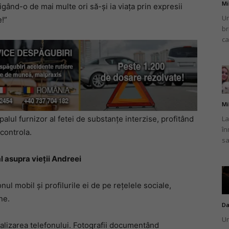
Mi
igând-o de mai multe ori să-și ia viața prin expresii
Un
e!”
br
ca
Mi
La
palul furnizor al fetei de substanțe interzise, profitând
în
controla.
sa
al asupra vieții Andreei
nul mobil și profilurile ei de pe rețelele sociale,
ne.
Da
Un
localizarea telefonului. Fotografii documentând