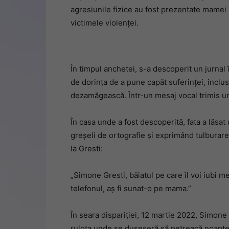
agresiunile fizice au fost prezentate mamei 
victimele violenței.
În timpul anchetei, s-a descoperit un jurnal 
de dorința de a pune capăt suferinței, inclus
dezamăgească. Într-un mesaj vocal trimis une
În casa unde a fost descoperită, fata a lăsa
greșeli de ortografie și exprimând tulburarea
la Gresti:
„Simone Gresti, băiatul pe care îl voi iubi m
telefonul, aș fi sunat-o pe mama.”
În seara dispariției, 12 martie 2022, Simone 
rulota unde se duseseră să petreacă noapte