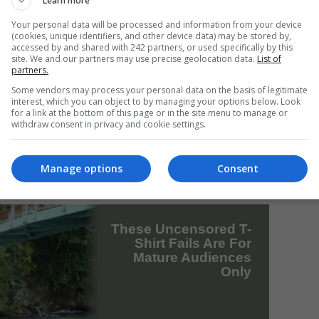
Learn more
Your personal data will be processed and information from your device
le altor teste pentru a stabili cu certitudine
(cookies, unique identifiers, and other device data) may be stored by,
accessed by and shared with 242 partners, or used specifically by this
Mi
site. We and our partners may use precise geolocation data.
List of
partners.
Da
pa
Some vendors may process your personal data on the basis of legitimate
în
interest, which you can object to by managing your options below. Look
for a link at the bottom of this page or in the site menu to manage or
ire uriașă de peste 2 milioane de euro
withdraw consent in privacy and cookie settings.
Manage options
Consent