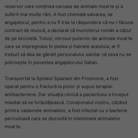
rezervor care conținea carcase de animale moarte și a
suferit mai multe răni. A fost chemată salvarea, iar
angajatorul, pentru a nu fi tras la răspundere că nu-i făcuse
contract de muncă, a declarat că muncitorul român a căzut
de pe bicicletă. Totuși, mirosul puternic de animale moarte
care se impregnase în pielea și hainele acestuia, ar fi
trebuit să dea de gândit personalului sanitar că ceva nu se
potrivește în povestea angajatorului italian.
Transportat la Spitalul Spaziani din Frosinone, a fost
operat pentru o fractură la picior și supus terapiei
antibacteriene. Dar situația clinică a pacientului a început
imediat să se înrăutățească. Conaționalul nostru, căzând
printre cadavrele animalelor, a fost infectat cu o bacterie
periculoasă care se dezvoltă în intestinele animalelor
moarte.