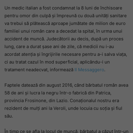
Un medic italian a fost condamnat la 8 luni de închisoare
pentru omor din culpă și împreună cu două unități sanitare
va trebui să plătească aproape jumătate de milion de euro
familiei unui român care a decedat la spital, în urma unui
accident de muncă. Judecătorii au decis, după un proces
lung, care a durat șase ani de zile, că medicii nu i-au
acordat atenția și îngrijirile necesare pentru a-i salva viața,
ci au tratat cazul în mod superficial, aplicându-i un
tratament neadecvat, informează
Il Messaggero
.
Faptele datează din august 2016, când bărbatul român avea
58 de ani și lucra la negru într-o fabrică din Patrica,
provincia Frosinone, din Lazio. Conaționalul nostru era
rezident de mulți ani la Veroli, unde locuia cu soția și fiul
său.
În timp ce se afla la locul de muncă, bărbatul a căzut într-un