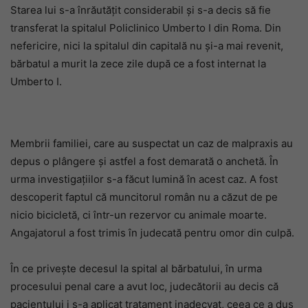
Starea lui s-a înrăutățit considerabil și s-a decis să fie
transferat la spitalul Policlinico Umberto I din Roma. Din
nefericire, nici la spitalul din capitală nu și-a mai revenit,
bărbatul a murit la zece zile după ce a fost internat la
Umberto I.
Membrii familiei, care au suspectat un caz de malpraxis au
depus o plângere și astfel a fost demarată o anchetă. În
urma investigațiilor s-a făcut lumină în acest caz. A fost
descoperit faptul că muncitorul român nu a căzut de pe
nicio bicicletă, ci într-un rezervor cu animale moarte.
Angajatorul a fost trimis în judecată pentru omor din culpă.
În ce privește decesul la spital al bărbatului, în urma
procesului penal care a avut loc, judecătorii au decis că
pacientului i s-a aplicat tratament inadecvat, ceea ce a dus