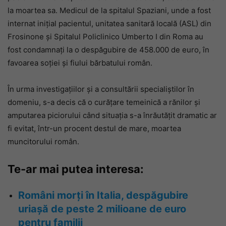
la moartea sa. Medicul de la spitalul Spaziani, unde a fost
internat inițial pacientul, unitatea sanitară locală (ASL) din
Frosinone și Spitalul Policlinico Umberto I din Roma au
fost condamnați la o despăgubire de 458.000 de euro, în
favoarea soției și fiului bărbatului român.
În urma investigațiilor și a consultării specialiștilor în
domeniu, s-a decis că o curățare temeinică a rănilor și
amputarea piciorului când situația s-a înrăutățit dramatic ar
fi evitat, într-un procent destul de mare, moartea
muncitorului român.
Te-ar mai putea interesa:
Români morți în Italia, despăgubire
uriașă de peste 2 milioane de euro
pentru familii