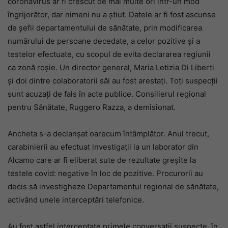
coronavirus ar fi crescut de mai multe ori într-un mod
îngrijorător, dar nimeni nu a știut. Datele ar fi fost ascunse
de șefii departamentului de sănătate, prin modificarea
numărului de persoane decedate, a celor pozitive și a
testelor efectuate, cu scopul de evita declararea regiunii
ca zonă roșie. Un director general, Maria Letizia Di Liberti
și doi dintre colaboratorii săi au fost arestați. Toți suspecții
sunt acuzați de fals în acte publice. Consilierul regional
pentru Sănătate, Ruggero Razza, a demisionat.
Ancheta s-a declanșat oarecum întâmplător. Anul trecut,
carabinierii au efectuat investigații la un laborator din
Alcamo care ar fi eliberat sute de rezultate greșite la
testele covid: negative în loc de pozitive. Procurorii au
decis să investigheze Departamentul regional de sănătate,
activând unele interceptări telefonice.
Au fost astfel interceptate primele conversații suspecte, în